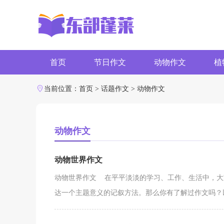
首页
节日作文
动物作文
植
字数作文
写作素材
当前位置：
首页
>
话题作文
>
动物作文
动物作文
动物世界作文
动物世界作文 在平平淡淡的学习、工作、生活中，大
达一个主题意义的记叙方法。那么你有了解过作文吗？以