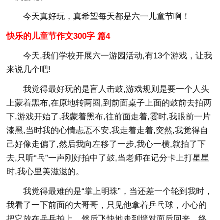
今天真好玩，真希望每天都是六一儿童节啊！
快乐的儿童节作文300字 篇4
今天,我们学校开展六一游园活动,有13个游戏，让我
来说几个吧!
我觉得最好玩的是盲人击鼓,游戏规则是要一个人头
上蒙着黑布,在原地转两圈,到前面桌子上面的鼓前去拍两
下,游戏开始了,我蒙着黑布,往前面走着,霎时,我眼前一片
漆黑,当时我的心情忐忑不安,我走着走着,突然,我觉得自
己好像走偏了,然后我向左移了一步,我心一横,就拍了下
去,只听“乓”一声刚好拍中了鼓,当老师在记分卡上打星星
时,我心里美滋滋的。
我觉得最难的是“掌上明珠”，当还差一个轮到我时，
我看了一下前面的大哥哥，只见他拿着乒乓球，小心的
把它放在乒乓拍上，然后飞快地走到墙对面后回来。终