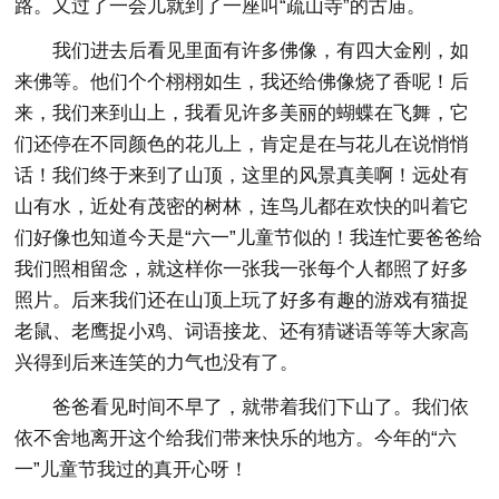
路。又过了一会儿就到了一座叫“疏山寺”的古庙。
我们进去后看见里面有许多佛像，有四大金刚，如
来佛等。他们个个栩栩如生，我还给佛像烧了香呢！后
来，我们来到山上，我看见许多美丽的蝴蝶在飞舞，它
们还停在不同颜色的花儿上，肯定是在与花儿在说悄悄
话！我们终于来到了山顶，这里的风景真美啊！远处有
山有水，近处有茂密的树林，连鸟儿都在欢快的叫着它
们好像也知道今天是“六一”儿童节似的！我连忙要爸爸给
我们照相留念，就这样你一张我一张每个人都照了好多
照片。后来我们还在山顶上玩了好多有趣的游戏有猫捉
老鼠、老鹰捉小鸡、词语接龙、还有猜谜语等等大家高
兴得到后来连笑的力气也没有了。
爸爸看见时间不早了，就带着我们下山了。我们依
依不舍地离开这个给我们带来快乐的地方。今年的“六
一”儿童节我过的真开心呀！