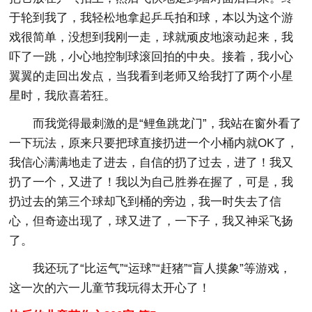
于轮到我了，我轻松地拿起乒乓拍和球，本以为这个游
戏很简单，没想到我刚一走，球就顽皮地滚动起来，我
吓了一跳，小心地控制球滚回拍的中央。接着，我小心
翼翼的走回出发点，当我看到老师又给我打了两个小星
星时，我欣喜若狂。
而我觉得最刺激的是“鲤鱼跳龙门”，我站在窗外看了
一下玩法，原来只要把球直接扔进一个小桶内就OK了，
我信心满满地走了进去，自信的扔了过去，进了！我又
扔了一个，又进了！我以为自己胜券在握了，可是，我
扔过去的第三个球却飞到桶的旁边，我一时失去了信
心，但奇迹出现了，球又进了，一下子，我又神采飞扬
了。
我还玩了“比运气”“运球”“赶猪”“盲人摸象”等游戏，
这一次的六一儿童节我玩得太开心了！