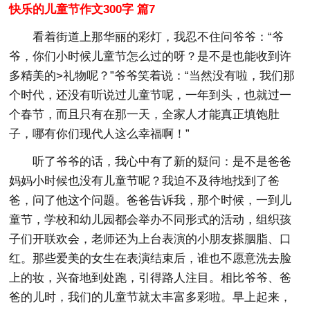
快乐的儿童节作文300字 篇7
看着街道上那华丽的彩灯，我忍不住问爷爷：“爷
爷，你们小时候儿童节怎么过的呀？是不是也能收到许
多精美的>礼物呢？”爷爷笑着说：“当然没有啦，我们那
个时代，还没有听说过儿童节呢，一年到头，也就过一
个春节，而且只有在那一天，全家人才能真正填饱肚
子，哪有你们现代人这么幸福啊！”
听了爷爷的话，我心中有了新的疑问：是不是爸爸
妈妈小时候也没有儿童节呢？我迫不及待地找到了爸
爸，问了他这个问题。爸爸告诉我，那个时候，一到儿
童节，学校和幼儿园都会举办不同形式的活动，组织孩
子们开联欢会，老师还为上台表演的小朋友搽胭脂、口
红。那些爱美的女生在表演结束后，谁也不愿意洗去脸
上的妆，兴奋地到处跑，引得路人注目。相比爷爷、爸
爸的儿时，我们的儿童节就太丰富多彩啦。早上起来，