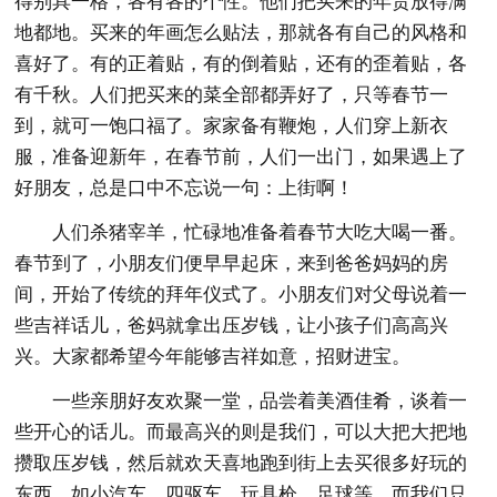
得别具一格，各有各的个性。他们把买来的年货放得满
地都地。买来的年画怎么贴法，那就各有自己的风格和
喜好了。有的正着贴，有的倒着贴，还有的歪着贴，各
有千秋。人们把买来的菜全部都弄好了，只等春节一
到，就可一饱口福了。家家备有鞭炮，人们穿上新衣
服，准备迎新年，在春节前，人们一出门，如果遇上了
好朋友，总是口中不忘说一句：上街啊！
人们杀猪宰羊，忙碌地准备着春节大吃大喝一番。
春节到了，小朋友们便早早起床，来到爸爸妈妈的房
间，开始了传统的拜年仪式了。小朋友们对父母说着一
些吉祥话儿，爸妈就拿出压岁钱，让小孩子们高高兴
兴。大家都希望今年能够吉祥如意，招财进宝。
一些亲朋好友欢聚一堂，品尝着美酒佳肴，谈着一
些开心的话儿。而最高兴的则是我们，可以大把大把地
攒取压岁钱，然后就欢天喜地跑到街上去买很多好玩的
东西，如小汽车、四驱车、玩具枪、足球等，而我们只