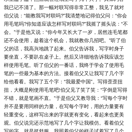
我已记不清了。那一幅对联写得非常工整，我见了就对
伯父说：“能教我写对联吗?”我清楚地记得伯父问：“你会
用毛笔吗?你知道应该怎样写对联吗?”我摇了摇头说：“不
会。”于是他又说：“你今年又长大了一岁，居然连毛笔都
还不会使用，趁着这个机会，我就教你几招吧。”听了伯
父的话，我高兴地跳了起来。伯父告诉我，写字时身子
要坐直，不要趴在桌子上。然后又详细地告诉我应该怎
样使用毛笔。听了伯父的一番话，我终于学会了使用毛
笔的一些最为基本的方法。接着伯父又让我写了几个字
给他看看。我写了五个字：“我最爱中国”。写得歪歪扭
扭，大概是刚使用毛笔吧!伯父见了笑了笑：“字倒是写得
不错，就是笔画不直。”于是伯父又教导我：“写每个字时
并不是要用同样的力量，在写每个字时，用的力量要有
轻重变化，这样写出来的字就更有变化，看起来也更美
观。伯父说完还示范地写了几个字让我模仿。看着伯父
写的字，就是挺舒服。我照着伯父的样子试着写了几个