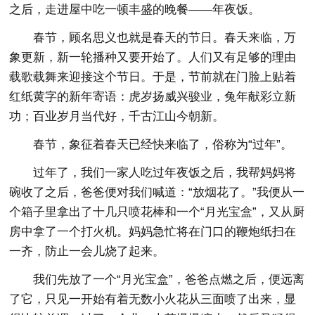
之后，走进屋中吃一顿丰盛的晚餐——年夜饭。
春节，顾名思义也就是春天的节日。春天来临，万
象更新，新一轮播种又要开始了。人们又有足够的理由
载歌载舞来迎接这个节日。于是，节前就在门脸上贴着
红纸黄字的新年寄语：虎岁扬威兴骏业，兔年献彩立新
功；百业岁月当代好，千古江山今朝新。
春节，象征着春天已经快来临了，俗称为“过年”。
过年了，我们一家人吃过年夜饭之后，我帮妈妈将
碗收了之后，爸爸便对我们喊道：“放烟花了。”我便从一
个箱子里拿出了十几只喷花棒和一个“月光宝盒”，又从厨
房中拿了一个打火机。妈妈急忙将在门口的鞭炮纸扫在
一齐，防止一会儿烧了起来。
我们先放了一个“月光宝盒”，爸爸点燃之后，便远离
了它，只见一开始有着无数小火花从三面喷了出来，显