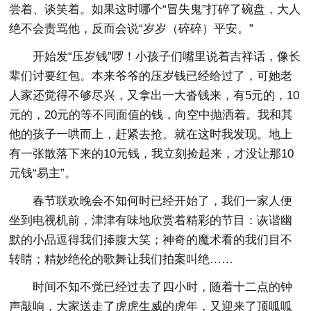
尝着、谈笑着。如果这时哪个“冒失鬼”打碎了碗盘，大人
绝不会责骂他，反而会说“岁岁（碎碎）平安。”
开始发“压岁钱”啰！小孩子们嘴里说着吉祥话，像长
辈们讨要红包。本来爷爷的压岁钱已经给过了，可她老
人家还觉得不够尽兴，又拿出一大沓钱来，有5元的，10
元的，20元的等不同面值的钱，向空中抛洒着。我和其
他的孩子一哄而上，赶紧去抢。就在这时我发现。地上
有一张散落下来的10元钱，我立刻捡起来，才没让那10
元钱“易主”。
春节联欢晚会不知何时已经开始了，我们一家人便
坐到电视机前，津津有味地欣赏着精彩的节目：诙谐幽
默的小品逗得我们捧腹大笑；神奇的魔术看的我们目不
转睛；精妙绝伦的歌舞让我们拍案叫绝……
时间不知不觉已经过去了四小时，随着十二点的钟
声敲响，大家送走了虎虎生威的虎年，又迎来了顶呱呱