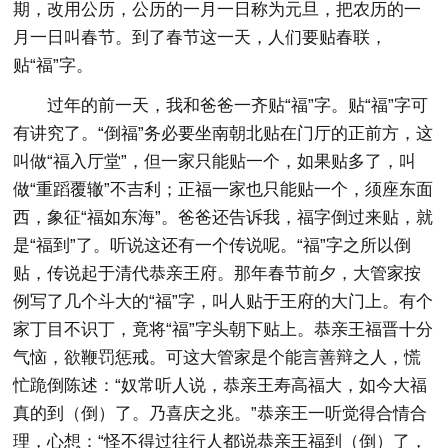
期，改用公历，公历的一月一日称为元旦，把农历的一
月一日叫春节。到了春节这一天，人们要贴春联，
贴“福”字。
过年的前一天，我和爸爸一齐贴“福”字。贴“福”字可
有讲究了。“倒福”务必要坐南朝北贴在门厅的正前方，这
叫做“福入厅堂”，但一家只能贴一个，如果贴多了，叫
做“重蹈覆辙”不吉利；正福一家也只能贴一个，须座东面
西，象征“福如东海”。爸爸还告诉我，福字倒过来贴，就
是“福到”了。听说这还有一个传说呢。“福”字之所以倒
贴，传说起于清代恭亲王府。那年春节前夕，大管家按
例写了几个斗大的“福”字，叫人贴于王府的大门上。有个
家丁目不识丁，竟将“福”字头朝下贴上。恭亲王福晋十分
气恼，欲鞭罚惩戒。可这大管家是个能言善辩之人，慌
忙跪倒陈述：“奴常听人说，恭亲王寿高福大，如今大福
真的到（倒）了。乃喜庆之兆。”恭亲王一听觉得合情合
理，心想：“怪不得过往行人都说恭亲王福到（倒）了，