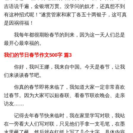
吉语说千遍，金银增万贯。没学问的奴才，还真想不到
有这种招式呢！”遂赏管家和家丁各五十两银子，这可真
是因祸得福！
我每年都很期盼春节的到来，因为这一天人们总是
最开心最幸福的。
我们的节日春节作文500字 篇3
你好，我叫王娜，我来自中国。今天是春节，让我
们来谈谈春节吧。
你真的春节即将来临了，我知道大家一定非常喜欢
过春节。因为大家可以贴春联、看春节联欢晚会、走亲
访友……
记得去年春节快来临时，我在家里学写对联，我站
在一旁看大人们写对联，只见他们手拿一支毛笔，在墨
水里蘸了蘸，然后就在红纸上写了几个大字。具体内容