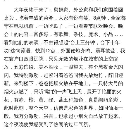
大年夜终于来了，舅妈家、外公家和我们家围着圆
桌旁，吃着丰盛的菜肴，大家有说有笑。8点钟，全家都
守在电视机前，一边吃瓜子，一边看春节联欢晚会。晚
会上的内容丰富多彩，有歌舞、杂技、魔术、小品……
看到他们的表演，不由得想起“台上三分钟，台下十年
功”这句谚语。快到12点，外面鞭炮齐鸣、震耳欲聋，我
在窗户口放眼远眺，只见无数的烟花在城市的上空绽
放，五彩缤纷、美不胜收，一眼望去，整个黑夜金光闪
闪。我特别激动，赶紧叫着爸爸同我去放炮竹，辞旧迎
新。来到楼下，爸爸把烟火放在平地上。一只特大号的
烟火点燃了，只听“咝”的一声飞上天，展开了艳丽的火
花，有赤、橙、黄、绿、蓝五种颜色，真是绚丽多彩，
此时此刻，整个天空，仿佛是彩色的世界，如同仙境一
般。我万分激动、兴奋，也拿起小烟火自己放了起来。
这个夜晚使我感受到了热闹的过年气氛。