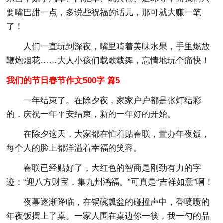
要嘴巴甜一点，多说些祝福的话儿，那可就大赚一笔
了！
人们一直玩到深夜，嘴里啃着美味水果，手里燃放
鞭炮烟花……大人小孩们载歌载舞，忘情地玩个痛快！
我们的节日春节作文500字 篇5
一年结束了。在除夕夜，家家户户都是张灯结彩
的，庆祝一年平安结束，新的一年好的开始。
在除夕这天，大家都在忙着贴春联，置办年夜饭，
每个人的脸上都洋溢着幸福的笑容。
春联已经贴好了，大红色的智商是刚劲有力的字
迹：“迎八方财宝，集九州鸿福。”可真是“吉祥如意”啊！
夜幕逐渐降临，在锅碗瓢盆的碰撞声中，香喷喷的
年夜饭摆上了桌。一家人围在桌边你一筷，我一勺的品