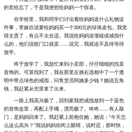
的竞给忘了，于是我便想给妈妈一个惊喜。
在学校里，我和同学们讨论着给妈妈送什么礼物这
件事，李姝欣说要给妈妈买一个300元的珍珠皮包。我觉
得太贵了，有点不太合适。我说给妈妈送项链或戒指什
么的，他们说校门口就卖……说完，我就迫不及待等待
放学。
终于放学了，我急忙来到小卖部，仔仔细细的找卖
首饰的。可算找到了，我在那里左挑右选相中了一个透
明中带点绿色的戒指，问售货员阿姨多少钱？她说五角
钱，我赶紧从兜里拿了出来。
一路上我高兴极了，回到家我把戒指放到一个蓝色
的首饰盒里，再配上手镯，漂亮极了。咚咚……有人敲
门，是妈妈回来了。我赶紧上前抱住她，她说：“今天怎
么这么高兴？”我说妈妈你闭上眼睛，说时迟，那时快，