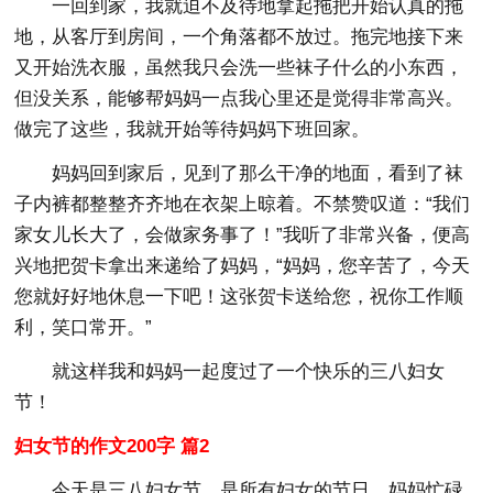
一回到家，我就迫不及待地拿起拖把开始认真的拖
地，从客厅到房间，一个角落都不放过。拖完地接下来
又开始洗衣服，虽然我只会洗一些袜子什么的小东西，
但没关系，能够帮妈妈一点我心里还是觉得非常高兴。
做完了这些，我就开始等待妈妈下班回家。
妈妈回到家后，见到了那么干净的地面，看到了袜
子内裤都整整齐齐地在衣架上晾着。不禁赞叹道：“我们
家女儿长大了，会做家务事了！”我听了非常兴备，便高
兴地把贺卡拿出来递给了妈妈，“妈妈，您辛苦了，今天
您就好好地休息一下吧！这张贺卡送给您，祝你工作顺
利，笑口常开。”
就这样我和妈妈一起度过了一个快乐的三八妇女
节！
妇女节的作文200字 篇2
今天是三八妇女节，是所有妇女的节日。妈妈忙碌