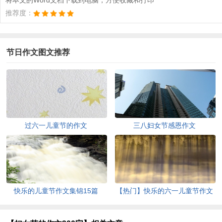
推荐度：
节日作文图文推荐
过六一儿童节的作文
三八妇女节感恩作文
快乐的儿童节作文集锦15篇
【热门】快乐的六一儿童节作文