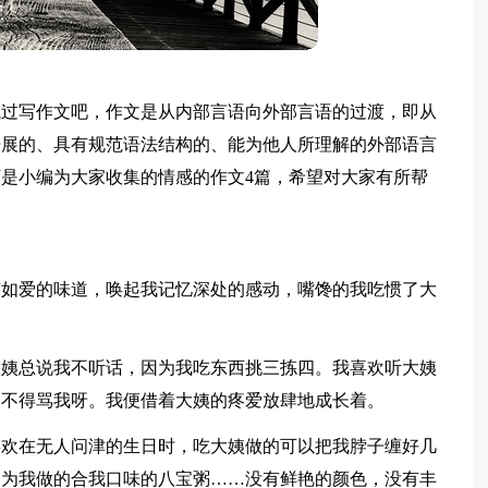
试过写作文吧，作文是从内部言语向外部言语的过渡，即从
开展的、具有规范语法结构的、能为他人所理解的外部语言
是小编为大家收集的情感的作文4篇，希望对大家有所帮
有如爱的味道，唤起我记忆深处的感动，嘴馋的我吃惯了大
大姨总说我不听话，因为我吃东西挑三拣四。我喜欢听大姨
舍不得骂我呀。我便借着大姨的疼爱放肆地成长着。
喜欢在无人问津的生日时，吃大姨做的可以把我脖子缠好几
自为我做的合我口味的八宝粥……没有鲜艳的颜色，没有丰