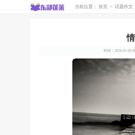
当前位置：
首页
>
话题作文
情
时间：2026-01-08 08