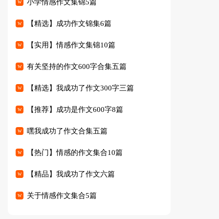
小学情感作文集锦5篇
【精选】成功作文锦集6篇
【实用】情感作文集锦10篇
有关坚持的作文600字合集五篇
【精选】我成功了作文300字三篇
【推荐】成功是作文600字8篇
嘿我成功了作文合集五篇
【热门】情感的作文集合10篇
【精品】我成功了作文六篇
关于情感作文集合5篇