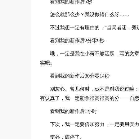
看到我的新作后5秒
怎么就那么少？我没做错什么呀……
不过我想一定有理由的，“当局者迷，旁
看到我的新作后2分零9秒
哦，一定是我在小荷不够活跃，写的文章
实吧。
看到我的新作后30分零14秒
别灰心。曾几何时，xx不是对我说过嘛
有认真了，我一定能拿很高很高的分——自
看到我的新作后1小时
下次，我一定要倍加努力，一定要用实力
窗外，雨停了。