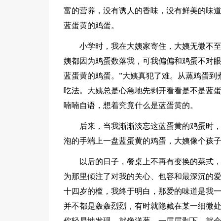
富的营养，没有诱人的香味，没有鲜美的味
蓝蛋黄的鸡蛋。
小学时，我在大姨家寄住，大姨无微不至
姨都因为鸡蛋数落我，可我偏偏和鸡蛋不对眼
蓝蛋黄的鸡蛋。”大姨真犯了难。从蒸鸡蛋到
吃法。大姨总是心急地先剥开看看是不是蓝
喃喃自语，想着究竟什么是蓝蛋黄的。
后来，当我渐渐淡忘这蓝蛋黄的鸡蛋时
泡的手端上一盘蓝蛋黄的鸡蛋，大姨像个孩
以后的日子，餐桌上不再有变换的菜式
为那里倾注了对我的关心、包容和最深沉的
十四岁的槛，我终于明白，那爱的味道是我
并不都是轰轰烈烈，有时就隐藏在某一细微
你轻易地发现，就像洋葱，一层层剥下，就