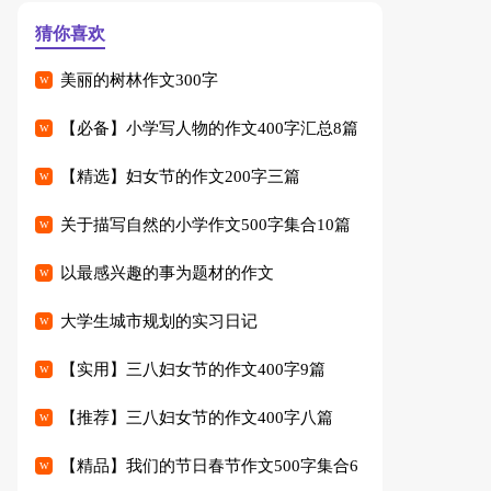
猜你喜欢
美丽的树林作文300字
【必备】小学写人物的作文400字汇总8篇
【精选】妇女节的作文200字三篇
关于描写自然的小学作文500字集合10篇
以最感兴趣的事为题材的作文
大学生城市规划的实习日记
【实用】三八妇女节的作文400字9篇
【推荐】三八妇女节的作文400字八篇
【精品】我们的节日春节作文500字集合6