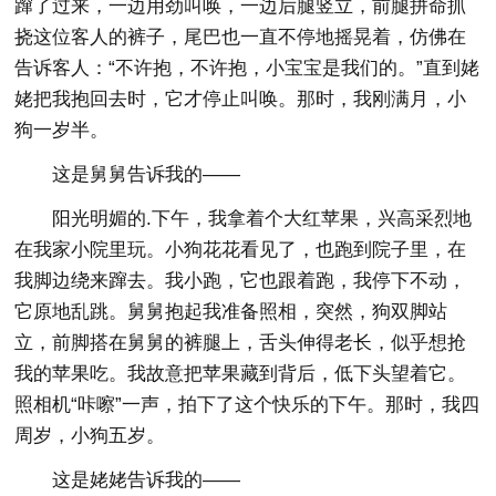
蹿了过来，一边用劲叫唤，一边后腿竖立，前腿拼命抓
挠这位客人的裤子，尾巴也一直不停地摇晃着，仿佛在
告诉客人：“不许抱，不许抱，小宝宝是我们的。”直到姥
姥把我抱回去时，它才停止叫唤。那时，我刚满月，小
狗一岁半。
这是舅舅告诉我的——
阳光明媚的.下午，我拿着个大红苹果，兴高采烈地
在我家小院里玩。小狗花花看见了，也跑到院子里，在
我脚边绕来蹿去。我小跑，它也跟着跑，我停下不动，
它原地乱跳。舅舅抱起我准备照相，突然，狗双脚站
立，前脚搭在舅舅的裤腿上，舌头伸得老长，似乎想抢
我的苹果吃。我故意把苹果藏到背后，低下头望着它。
照相机“咔嚓”一声，拍下了这个快乐的下午。那时，我四
周岁，小狗五岁。
这是姥姥告诉我的——