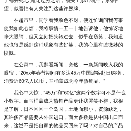
了都去死吧”如此过激之语，额头上渗出细汗，东张西
望，似害怕有人关注到这些许愿牌。
在超市里，同学看我脸色不对，便连忙询问我何事
使我如此心烦，我将事情一五一十地告诉他，他惊讶地
睁大眼睛，但又立刻把头转过去，似乎在窃笑，我知道
他也很是感到这种现象有些好笑，我的心里有些微妙的
愤慨。
在公寓中，我翻看新闻，突然，一条新闻映入我的
眼帘，“20xx年春节期间有多达45万中国游客赴日购物，
消费近60亿人民币，马桶盖成为今年热销品。”
我心中大惊，“45万”和“60亿”这两个数字可不是什么
小数字。而马桶盖成为热销产品更让我哭笑不得，我很
是了解，日本区区一个岛国，土地面积小，资源缺乏，
其许多产品需要从外国进口，而大多数是从中国出口而
来，这岂不是把自家的物品买回来了吗？对自己的产品