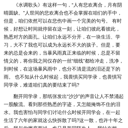
《水调歌头》有这样一句，“人有悲欢离合，月有阴
晴圆缺。”人世间的悲欢离合也不会掌握在咱们的手中，
但是，咱们依然可以在悲伤中画一个完美的句号。 有时
候，好想让时间就停留在这一刻，让咱们彼此看彼此，
熟悉对方的面孔。让咱们永远不分开，在一块生活、学
习，大不了我也可以成为永远长不大的孩子。但是，要
来的总是会来的，当暴风雨真正来临的时候，总是不留
情义的，将你我之间仅存的一丝“细线”都给冲走，洗净，
到时候，在这场暴风雨中，也分不清是流的泪还是下的
雨。 也不知从什么时候起，我畏惧买同学录，也畏惧写
同学录，难道咱们真的要结束了吗?
翻开同学录，那纸张发出“沙沙”的声音让人不禁涌起
一股酸流。看到那些熟悉的字迹，又怎能掩饰不住的泪
水。我也害怕与同学们讨论什么时候开同学会，在一起
生活了六年的家就这么快拆散了吗?这一散，也许十年之