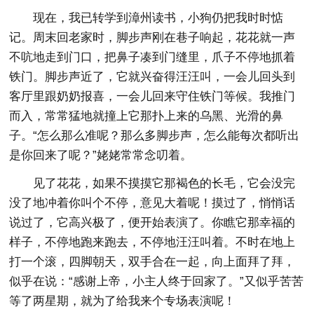
现在，我已转学到漳州读书，小狗仍把我时时惦
记。周末回老家时，脚步声刚在巷子响起，花花就一声
不吭地走到门口，把鼻子凑到门缝里，爪子不停地抓着
铁门。脚步声近了，它就兴奋得汪汪叫，一会儿回头到
客厅里跟奶奶报喜，一会儿回来守住铁门等候。我推门
而入，常常猛地就撞上它那扑上来的乌黑、光滑的鼻
子。“怎么那么准呢？那么多脚步声，怎么能每次都听出
是你回来了呢？”姥姥常常念叨着。
见了花花，如果不摸摸它那褐色的长毛，它会没完
没了地冲着你叫个不停，意见大着呢！摸过了，悄悄话
说过了，它高兴极了，便开始表演了。你瞧它那幸福的
样子，不停地跑来跑去，不停地汪汪叫着。不时在地上
打一个滚，四脚朝天，双手合在一起，向上面拜了拜，
似乎在说：“感谢上帝，小主人终于回家了。”又似乎苦苦
等了两星期，就为了给我来个专场表演呢！