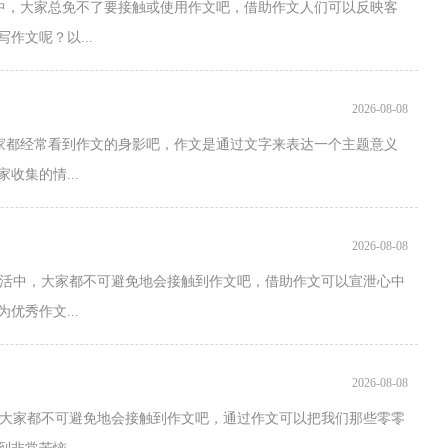
中，大家总免不了要接触或使用作文吧，借助作文人们可以反映客
作文呢？以...
2026-08-08
家都经常看到作文的身影吧，作文是通过文字来表达一个主题意义
收集的情...
2026-08-08
活中，大家都不可避免地会接触到作文吧，借助作文可以宣泄心中
优秀作文...
2026-08-08
大家都不可避免地会接触到作文吧，通过作文可以把我们那些零零