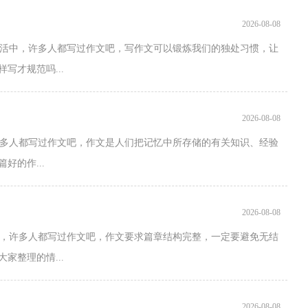
2026-08-08
生活中，许多人都写过作文吧，写作文可以锻炼我们的独处习惯，让
写才规范吗...
2026-08-08
多人都写过作文吧，作文是人们把记忆中所存储的有关知识、经验
的作...
2026-08-08
，许多人都写过作文吧，作文要求篇章结构完整，一定要避免无结
家整理的情...
2026-08-08