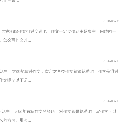
非常苦恼...
2026-08-08
，大家都跟作文打过交道吧，作文一定要做到主题集中，围绕同一
怎么写作文才...
2026-08-08
活里，大家都写过作文，肯定对各类作文都很熟悉吧，作文是通过
文呢？以下是...
2026-08-08
生活中，大家都有写作文的经历，对作文很是熟悉吧，写作文可以
的方向。那么...