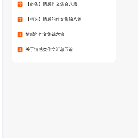
【必备】情感作文集合八篇
荐
【精选】情感的作文集锦八篇
荐
情感的作文集锦六篇
荐
关于情感类作文汇总五篇
荐