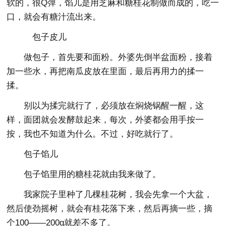
软的，很Q弹，馅儿是用芝麻和糖桂花制做而成的，吃一
口，就会有糖汁流出来。
包子皮儿
做包子，首先要和面粉。外婆先倒半盆面粉，接着
加一些水，再把南瓜皮放在里面，最后再用力的揉一
揉。
别以为揉完就行了，必须放在焖烧锅醒一醒，这
样，面团就会发酵鼓起来，每次，外婆都会用手按一
按，我也不知道为什么。不过，好吃就行了。
包子馅儿
包子馅里用的糖桂花就由我来做了。
我家院子里种了几棵桂花树，我会先拿一个大盆，
然后使劲摇树，就会有桂花落下来，然后再摘一些，摘
个100——200g就差不多了。