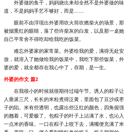
外婆做的鱼干，妈妈烧出来却全然不是外婆做的味
道，不是妈妈手艺不够好，而是……
眼前不由浮现出外婆用吹火筒吹燃柴火的场景，那
被烟熏红的眼睛，落了些许柴灰的白发，以及那一桌她
自己平常舍不得吃却给我吃的饭菜。
难忘外婆家的家常菜。外婆给我的爱，满得无处安
放，就溶入了她做给我的饭菜中，我吃下那些饭菜，外
婆的爱，就全都存在我心中了，存期，是一生。
外婆的作文 篇2
在我很小的时候就很期待过端午节。诱人的粽子让
人垂涎三尺，长长的米粒煮得泛黄，里面包了豆沙或枣
子的陷。米有些透明，也露出些泛红的颜色，四角倔强
的翘着，可爱极了。包粽子的叶子上沾满了水，也沁入
一点米的香味。一口在粽子上咬下去，满嘴便充满了米