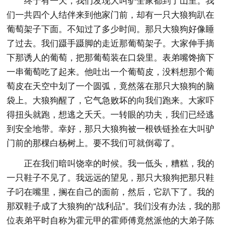
终于有一天，我们发现大叫驴全家都到了山里。我
们一共四个人结伴来到他家门前，却有一只大狼狗趴在
葡萄架子下面。不知过了多少时间。那只大狼狗好像睡
了过去。我们蹑手蹑脚的走近那葡萄架子。大家伸手摘
下那诱人的葡萄，把那葡萄装在口袋里。表弟嘴馋摘下
一串葡萄吃了起来。他吐出一个葡萄皮，没料想那个葡
萄皮在天空中划了一个圆弧，竟然落在那只大狼狗的脑
袋上。大狼狗醒了，它气急败坏的向我们跑来。大家吓
得扭头就跑，想逃之夭夭。一转眼的功夫，我们已经逃
到安全地带。幸好，那只大狼狗被一根铁链拴在大叫驴
门前的那棵白杨树上。要不我们可就倒霉了。
正在我们暗叫饶幸的时候。我一低头，糟糕，我的
一只鞋子不见了。我远远的望见，那只大狼狗把那只鞋
子叼在嘴里，搁在自己的面前，然后，它趴下了。我的
那双鞋子成了大狼狗的“战利品”。我们没有办法，我的那
位表弟平时自称为霍元甲的霍师傅竟然派他的大弟子陈