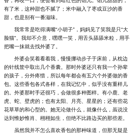
香，再咬一口，便会看到暗红色的馅儿。馅儿甜甜的，
有了米，这种甜也不腻了；米中融入了枣或豆沙的香
甜，也是别有一番滋味。
我常常是吃得满嘴“小胡子”，妈妈见了笑我是只“大
脸猫”。我却不介意，嘿嘿一笑，用舌头舔舔米粒，用手
把嘴一抹就去找外婆了。
外婆会笑着看着我，慢慢挪动步子于床前，从枕边
的针线筐中取出几个香囊。那时外婆还只有我一个孙辈
的孩子，分外疼惜，所以每年都会有五六个外婆做的香
包。这些香包各式各样，在我记忆中，似乎没有重样儿
的。外婆那时手还很巧，会做很多种图样。有小鹿、老
虎、蛇、壁虎的；也有太阳、月亮、星星的；还有些花
花草草的和心型的。她无论做什么，就像什么，虽说没
达到惟妙惟肖、栩栩如生，但绝不比路边买的那些差。
虽然我并不怎么喜欢香包的那种味道，但那无疑是