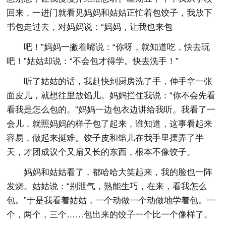
回来，一进门就看见妈妈和姑姑正忙着包饺子，我放下
书包走过去，对妈妈说：“妈妈，让我也来包
吧！”妈妈一撇着嘴说：“你呀，就知道吃，快去玩
吧！”姑姑却说：“不会包才得学。快去洗手！”
听了姑姑的话，我赶快到厨房洗了手，伸手拿一张
面皮儿，就想往里放馅儿。妈妈拦住我说：“你不会先看
看我是怎么包的。”妈妈一边包衣边讲给我听。我看了一
会儿，就照妈妈的样子包了起来，谁知道，这事看起来
容易，做起来挺难。饺子皮和馅儿在我手里摆弄了半
天，才团成议个又扁又长的东西，根本不像饺子。
妈妈和姑姑看了，都哈哈大笑起来，我的脸也一阵
发烧。姑姑说：“别泄气，熟能生巧，在来，看我怎么
包。”于是我看着姑姑，一个动做一个动做地学着包。一
个，两个，三个……包出来的饺子一个比一个像样了。