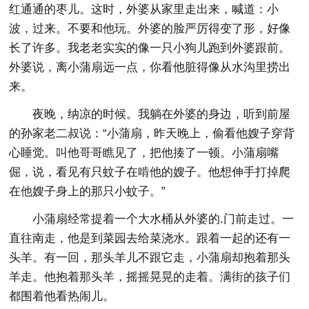
红通通的枣儿。这时，外婆从家里走出来，喊道：小
波，过来。不要和他玩。外婆的脸严厉得变了形，好像
长了许多。我老老实实的像一只小狗儿跑到外婆跟前。
外婆说，离小蒲扇远一点，你看他脏得像从水沟里捞出
来。
夜晚，纳凉的时候。我躺在外婆的身边，听到前屋
的孙家老二叔说：“小蒲扇，昨天晚上，偷看他嫂子穿背
心睡觉。叫他哥哥瞧见了，把他揍了一顿。小蒲扇嘴
倔，说，看见有只蚊子在啃他的嫂子。他想伸手打掉爬
在他嫂子身上的那只小蚊子。”
小蒲扇经常提着一个大水桶从外婆的.门前走过。一
直往南走，他是到菜园去给菜浇水。跟着一起的还有一
头羊。有一回，那头羊儿不跟它走，小蒲扇却抱着那头
羊走。他抱着那头羊，摇摇晃晃的走着。满街的孩子们
都围着他看热闹儿。