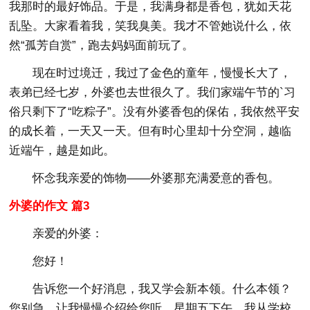
我那时的最好饰品。于是，我满身都是香包，犹如天花
乱坠。大家看着我，笑我臭美。我才不管她说什么，依
然“孤芳自赏”，跑去妈妈面前玩了。
现在时过境迁，我过了金色的童年，慢慢长大了，
表弟已经七岁，外婆也去世很久了。我们家端午节的`习
俗只剩下了“吃粽子”。没有外婆香包的保佑，我依然平安
的成长着，一天又一天。但有时心里却十分空洞，越临
近端午，越是如此。
怀念我亲爱的饰物——外婆那充满爱意的香包。
外婆的作文 篇3
亲爱的外婆：
您好！
告诉您一个好消息，我又学会新本领。什么本领？
您别急，让我慢慢介绍给您听。星期五下午，我从学校