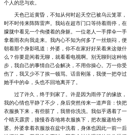
个人的悲与欢。
天色已近黄昏，不知从何时起天空已被乌云笼罩，
时不时传来阵阵雷声。我站在超市门口等待着雨停，在
朦胧中看见一个佝偻着的身躯。一位老人一手撑伞一手
拿着雨衣向我走来。我内心不知为何多了一丝烦闷，便
朝着那个身影吼道：外婆，你不在家好好呆着来这做什
么？你要是闲着无聊，就看看电视啊。别无聊到这种地
步，我自己的事情自己会解决，不用你操心。万一你受
伤了，我又少不了挨一顿骂。话音刚落，我便一把夺过
她手中的伞，头也不回地离开了。
过了许久，终于到家了。许是因为雨停了的缘故，
我的心情也平静了不少，身后突然传来一道声音：快把
衣服换下来，有些脏了，我替你洗洗。我似乎遇着了一
个晴天霹雳，接慢吞吞地将衣服换下，把衣服递给外
婆。外婆拿着衣服放在盆中洗着，身体也因此一前一后