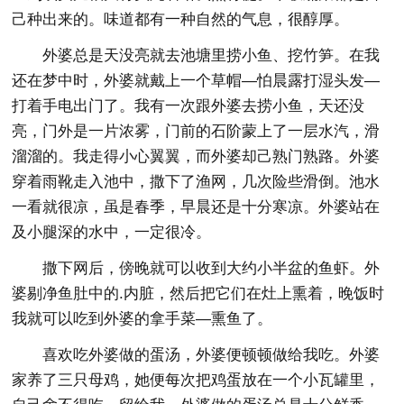
己种出来的。味道都有一种自然的气息，很醇厚。
外婆总是天没亮就去池塘里捞小鱼、挖竹笋。在我
还在梦中时，外婆就戴上一个草帽—怕晨露打湿头发—
打着手电出门了。我有一次跟外婆去捞小鱼，天还没
亮，门外是一片浓雾，门前的石阶蒙上了一层水汽，滑
溜溜的。我走得小心翼翼，而外婆却己熟门熟路。外婆
穿着雨靴走入池中，撒下了渔网，几次险些滑倒。池水
一看就很凉，虽是春季，早晨还是十分寒凉。外婆站在
及小腿深的水中，一定很冷。
撒下网后，傍晚就可以收到大约小半盆的鱼虾。外
婆剔净鱼肚中的.内脏，然后把它们在灶上熏着，晚饭时
我就可以吃到外婆的拿手菜—熏鱼了。
喜欢吃外婆做的蛋汤，外婆便顿顿做给我吃。外婆
家养了三只母鸡，她便每次把鸡蛋放在一个小瓦罐里，