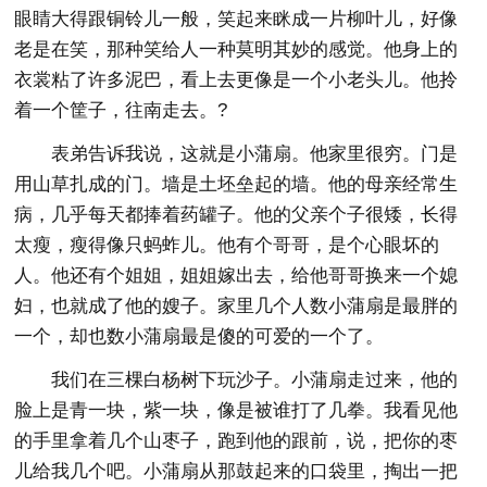
眼睛大得跟铜铃儿一般，笑起来眯成一片柳叶儿，好像
老是在笑，那种笑给人一种莫明其妙的感觉。他身上的
衣裳粘了许多泥巴，看上去更像是一个小老头儿。他拎
着一个筐子，往南走去。?
表弟告诉我说，这就是小蒲扇。他家里很穷。门是
用山草扎成的门。墙是土坯垒起的墙。他的母亲经常生
病，几乎每天都捧着药罐子。他的父亲个子很矮，长得
太瘦，瘦得像只蚂蚱儿。他有个哥哥，是个心眼坏的
人。他还有个姐姐，姐姐嫁出去，给他哥哥换来一个媳
妇，也就成了他的嫂子。家里几个人数小蒲扇是最胖的
一个，却也数小蒲扇最是傻的可爱的一个了。
我们在三棵白杨树下玩沙子。小蒲扇走过来，他的
脸上是青一块，紫一块，像是被谁打了几拳。我看见他
的手里拿着几个山枣子，跑到他的跟前，说，把你的枣
儿给我几个吧。小蒲扇从那鼓起来的口袋里，掏出一把