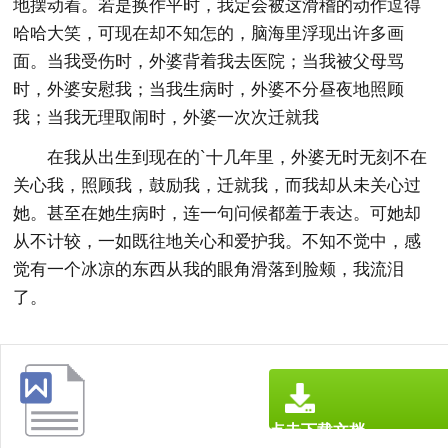
地摆动着。若是换作平时，我定会被这滑稽的动作逗得
哈哈大笑，可现在却不知怎的，脑海里浮现出许多画
面。当我受伤时，外婆背着我去医院；当我被父母骂
时，外婆安慰我；当我生病时，外婆不分昼夜地照顾
我；当我无理取闹时，外婆一次次迁就我
在我从出生到现在的`十几年里，外婆无时无刻不在
关心我，照顾我，鼓励我，迁就我，而我却从未关心过
她。甚至在她生病时，连一句问候都羞于表达。可她却
从不计较，一如既往地关心和爱护我。不知不觉中，感
觉有一个冰凉的东西从我的眼角滑落到脸颊，我流泪
了。
点击下载文档