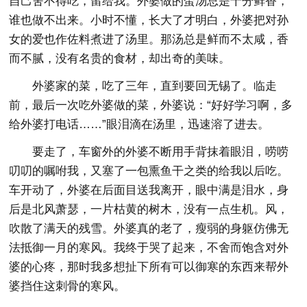
自己舍不得吃，留给我。外婆做的蛋汤总是十分鲜香，
谁也做不出来。小时不懂，长大了才明白，外婆把对孙
女的爱也作佐料煮进了汤里。那汤总是鲜而不太咸，香
而不腻，没有名贵的食材，却出奇的美味。
外婆家的菜，吃了三年，直到要回无锡了。临走
前，最后一次吃外婆做的菜，外婆说：“好好学习啊，多
给外婆打电话……”眼泪滴在汤里，迅速溶了进去。
要走了，车窗外的外婆不断用手背抹着眼泪，唠唠
叨叨的嘱咐我，又塞了一包熏鱼干之类的给我以后吃。
车开动了，外婆在后面目送我离开，眼中满是泪水，身
后是北风萧瑟，一片枯黄的树木，没有一点生机。风，
吹散了满天的残雪。外婆真的老了，瘦弱的身躯仿佛无
法抵御一月的寒风。我终于哭了起来，不舍而饱含对外
婆的心疼，那时我多想扯下所有可以御寒的东西来帮外
婆挡住这刺骨的寒风。