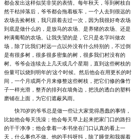
都会发出这样似笑非笑的表情。每年秋天，等到树枝自
然干枯掉落后，爷爷都会拖着板车，一个人去到很远的
农场去捡树枝，我只跟着去过一次，因为我很好奇农场
到底是做什么的，是放马的农场、是养猪的农场、还是
种满葡萄的农场。让我失望的是，它只是名字叫做农
场，除了比我们村远一点以外没有什么特别的，不过倒
是有很多树，很多很多密集的树，很多我们村没有的
树。爷爷会连续去上几天或几个星期，直到这些树枝的
份量可以烧到明年的'这个时候。然后他会在用更长的时
间，一个月或两个月来修整这些树枝，把它们修的像竹
子一样光滑，整齐的排列在墙角边，把洗的透白的塑料
磨铺在上面，为它们遮蔽风雨。
快70岁的爷爷总是做一些让大家觉得愚蠢的事情，
比如他会每天洗澡；他会每天早上起来把家门口的路扫
的干干净净；他会拿着一本书坐在门口认真的看上一
天，什么事也不做。他的手抖呀抖，除了睡觉和我握着