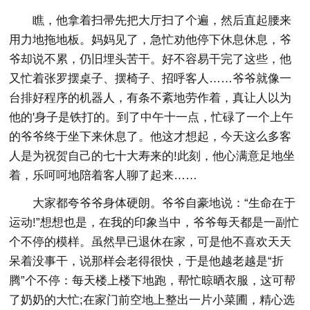
瞧，他拿着扫帚先把大厅扫了个遍，然后直起腰来
用力地拖地板。妈妈见了，急忙劝他停下休息休息，爷
爷却说不累，仍旧埋头苦干。好不容易干完了这些，他
又忙着张罗摆桌子、摆椅子、招呼客人……爷爷就像一
台排好程序的机器人，有条不紊地劳作着，真让人以为
他的'身子是铁打的。到了中午十一点，忙碌了一个上午
的爷爷终于坐下来休息了。他这才想起，今天这么多客
人是为祝贺自己的七十大寿来的!此刻，他心满意足地坐
着，乐呵呵地陪着客人聊了起来……
大家都夸爷爷身体硬朗。爷爷自豪地说：“生命在于
运动!”想想也是，在我的印象当中，爷爷每天都是一副忙
个不停的模样。虽然早已退休在家，可是他不喜欢天天
呆着没事干，说那样会老得很快，于是他越老越是“折
腾”个不停：每天楼上楼下地跑，帮忙晾晒衣服，这可帮
了奶奶的大忙;在家门前空地上整出一片小菜圃，精心选