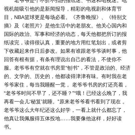
老爷爷是个不折不扣的报纸迷、书迷和电视迷。电
视机能吸引他的是新闻报导，精彩的电视剧和体育节
目，NBA篮球更是每场必看。《齐鲁晚报》、《特别文
摘》及《老照片》是他生活中的老朋友。他关心国内和
国际的政治、军事和经济的动态，每天他都把所订的报
纸读完，读得很认真，重要的地方用红笔划出，或者剪
下收藏起来作日后参改。如果有谁跟老爷爷谈时事，他
回答有根有据，有条有理说出自己的看法，不使你不
服。老爷爷有空就在书房里“刨书”，不管是政治的、经济
的、文学的、历史的，他都读得津津有味。有时我在老
爷爷家住，每当我睡醒一觉， 老爷爷书房的灯还亮着，
“老爷爷时间不早了，还不睡？”“哦！已经这么晚了，我
再看一会儿‘秘笈’就睡。”原来老爷爷看书看到了现在 。
老爷爷这么大年纪还这么好学，一看上就什么都忘了，
他真让我佩服得五体投地……我要像他这样，好好读
书。