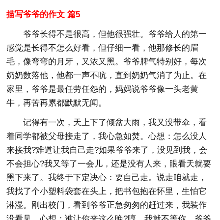
描写爷爷的作文 篇5
爷爷长得不是很高，但他很强壮。爷爷给人的第一
感觉是长得不怎么好看，但仔细一看，他那修长的眉
毛，像弯弯的月牙，又浓又黑。爷爷脾气特别好，每次
奶奶数落他，他都一声不吭，直到奶奶气消了为止。在
家里，爷爷是最任劳任怨的，妈妈说爷爷像一头老黄
牛，再苦再累都默默无闻。
记得有一次，天上下了倾盆大雨，我又没带伞，看
着同学都被父母接走了，我心急如焚。心想：怎么没人
来接我?难道让我自己走?如果爷爷来了，没见到我，会
不会担心?我又等了一会儿，还是没有人来，眼看天就要
黑下来了。我终于下定决心：要自己走。说走咱就走，
我找了个小塑料袋套在头上，把书包抱在怀里，生怕它
淋湿。刚出校门，看到爷爷正急匆匆的赶过来，我装作
没看见，心想：谁让你来这么晚?哼，我就不等你。爷爷