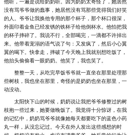
他听，一遍是说给奶奶听。因为奶奶太奇怪了，她居然
没有骂爷爷做的蠢事，她居然没有骂那些觉得我们好笑
的人。爷爷让我换他专用的那个杯子，那个杯口很深，
外面印着金鱼已经发锈的铁杯子给他倒杯水。他怕把我
的杯子摔碎了。我说不行，全部喝完，一滴都不许掉出
来。他带着宠溺的语气说了句：又发疯了，然后小心翼
翼的喝下。快拿走，摔破了今天晚上我就别想吃饭了，
他抬头偷偷看一眼奶奶。他笑了，我也笑了。
整整一天，从吃完早饭爷爷就一直坐在那里处理那
些树枝，我也坐在那里，奇怪的是奶奶也坐在那里，一
动没动。
太阳快下山的时候，奶奶说让我把爷爷修整过的树
枝抱一些过来，她要做晚饭了。我觉得十分惊讶，在我
的记忆中，奶奶骂爷爷就像她每天都要吃下的蓝色小药
丸一样，从没忘记过。今天在外人发出这些感想的时