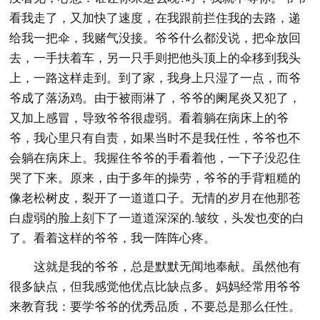
看我走了，又加快了速度，在我跟前拦住我的去路，递
给我一把伞，我赌气没接。爷爷什么都没说，把伞放回
去，一手扶着车，另一只手则把他头顶上的伞移到我头
上，一路这样走到。到了家，我身上只湿了一点，而爷
爷成了落汤鸡。由于被雨淋了，爷爷的阑尾炎又犯了，
又加上感冒，导致爷爷很虚弱。看着躺在病床上的爷
爷，我心里只有自责，如果当时不是我任性，爷爷也不
会躺在病床上。我握住爷爷的手看着他，一下子没忍住
哭了下来。原来，由于多年的操劳，爷爷的手背粗糙的
像老松树皮，裂开了一道道口子。无情的岁月在他那苍
白虚弱的脸上刻下了一道道深深的.皱纹，头发也变的白
了。看着这样的爷爷，我一阵阵心疼。
这就是我的爷爷，总是默默无闻地奉献。虽然他有
很多缺点，但我感觉他优点比缺点多。妈妈经常用爷爷
来教育我：要学爷爷的优秀品质，不要总是那么任性。