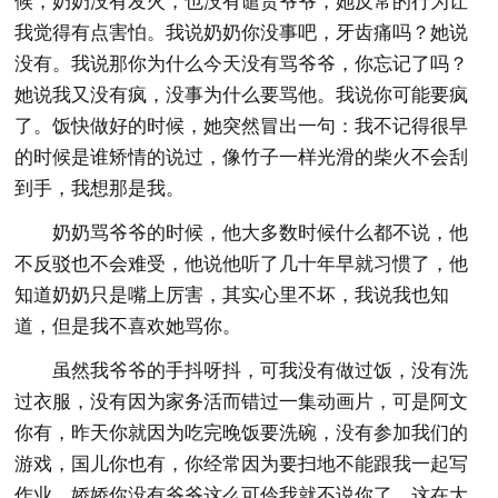
候，奶奶没有发火，也没有谴责爷爷，她反常的行为让
我觉得有点害怕。我说奶奶你没事吧，牙齿痛吗？她说
没有。我说那你为什么今天没有骂爷爷，你忘记了吗？
她说我又没有疯，没事为什么要骂他。我说你可能要疯
了。饭快做好的时候，她突然冒出一句：我不记得很早
的时候是谁矫情的说过，像竹子一样光滑的柴火不会刮
到手，我想那是我。
奶奶骂爷爷的时候，他大多数时候什么都不说，他
不反驳也不会难受，他说他听了几十年早就习惯了，他
知道奶奶只是嘴上厉害，其实心里不坏，我说我也知
道，但是我不喜欢她骂你。
虽然我爷爷的手抖呀抖，可我没有做过饭，没有洗
过衣服，没有因为家务活而错过一集动画片，可是阿文
你有，昨天你就因为吃完晚饭要洗碗，没有参加我们的
游戏，国儿你也有，你经常因为要扫地不能跟我一起写
作业，娇娇你没有爷爷这么可伶我就不说你了。这在大