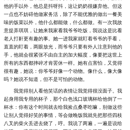
他的手以外，他总是抖呀抖，这让奶奶很嫌弃他。但这
一点也不妨碍他做家务活，除了不能优雅的做出一餐美
味的饭菜以外，他什么都能做，什么都做。有一次我故
意捉弄琪琪，让她来我家看我爷爷吃饭，我说这是比看
老人打鼾更有趣的事。她一进我家就盯着爷爷的手看，
直直的盯着，两眼放光，而爷爷只要有外人注意到他的
手，他就会很紧张不由自主的加大幅度，像要把这世上
所有的东西都摔碎才肯罢休一样。她有点害怕，又觉得
很有趣，她说：你爷爷好像一个动物。像什么，像大像
吗？她说不知道，但不是可怕的动物。
我觉得别人看他笑话的表情让我觉得很没面子。我
起身用我专用的杯子，那个白色浅口玻璃杯给他倒了一
杯水：你有这个时间就去给我捡点桑枣吃嘛，别做这些
让别人觉得好笑的事情，等会做晚饭我就先把那些四枝
八叉的柴火丢进去烧了，哼。我说了两遍，一遍是说给