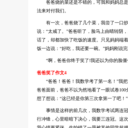
爸爸烧的菜还是不错的，可我和妈妈总是
法来对付我们。
有一次，爸爸烧了几个菜，我尝了一口炒
说：“太咸了。”爸爸听了，脸马上由晴转阴
话了，却都加快了吃饭的速度。只见妈妈端
饭一边说：“好吃，我还要一碗。”妈妈刚说
“啊，爸爸你终于笑了!我还以为你的脸僵
爸爸笑了作文4
“爸爸！爸爸！我数学考了第一名！”我
爸爸面前，爸爸不以为然地看了一眼试卷100分
想了想说：“这已经是你第三次拿第一了吧！
事情是这样的前几次，我数学考试两连冠
行冲锋，心里暗暗下决心，我要三连冠。这
我心情更紧张，生怕错了一题被其他同学超越