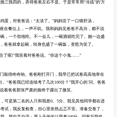
挑三拣四的，弄得爸爸左右不是。于是常常用“冷战”的'方
鸡蛋，对爸爸说：“太淡了。”妈妈尝了一口猪肝汤，
，座在餐位上，一声不吭。我和妈妈见爸爸不高兴，都不说
着碗，一个劲地吃。不一会儿，一碗酒就吃完了。她一边盛
完，爸爸就拿起碗，转身也盛了一碗饭，变怒为笑了。
住了呢!”我笑着对爸爸说。“你这个小鬼……”
把门敲得咚咚响。爸爸刚打开门，我早已把试卷高高地举在
。“爸爸我已经连续考了几次100分？”我开心的`问。爸爸
”说着爸爸那张严肃的脸终于露出了微笑。
，可是第二名的人只和我差0。5分。我见其他同学都在进
次考试，我反复检查，但心里依然忐忑不安。准备交卷了，
我。我自言自语：愿上天保佑让我考100分。回家后我也