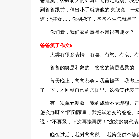
爸逗笑，否则明天的郊游计划肯定泡汤。我
到爸爸跟前，伸出小手就挠他的'夹肢窝，一
道：“好女儿，你别挠了，爸爸不生气就是了。
你们看，我们家的事是不是很有趣呀？
爸爸笑了作文6
人类有很多表情，有喜、有怒、有哀、
爸爸的笑是和蔼的，爸爸的笑是温柔的
每天晚上，爸爸都会为我盖被子。我爬
了一下，才回到自己的房间里。这微笑代表
有一次单元测验，我的成绩不太理想。走
怎么办呀？”回到家里，我把试卷交给爸爸。
说：“不要紧，下次再接再厉！”这次的笑代
晚饭过后，我对爸爸说：“我给您讲个笑