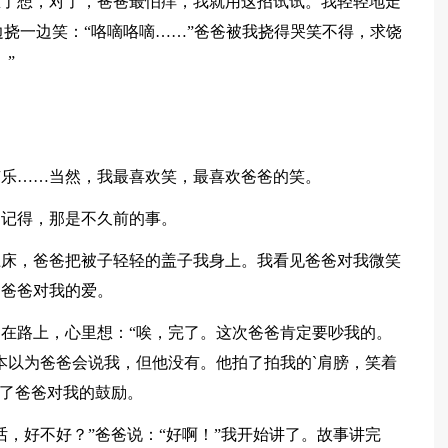
想了想，对了，爸爸最怕痒，我就用这招试试。我轻轻地走
边挠一边笑：“咯嘀咯嘀……”爸爸被我挠得哭笑不得，求饶
”
有乐……当然，我最喜欢笑，最喜欢爸爸的笑。
。记得，那是不久前的事。
上床，爸爸把被子轻轻的盖子我身上。我看见爸爸对我微笑
了爸爸对我的爱。
在路上，心里想：“唉，完了。这次爸爸肯定要吵我的。
本以为爸爸会说我，但他没有。他拍了拍我的`肩膀，笑着
表了爸爸对我的鼓励。
话，好不好？”爸爸说：“好啊！”我开始讲了。故事讲完