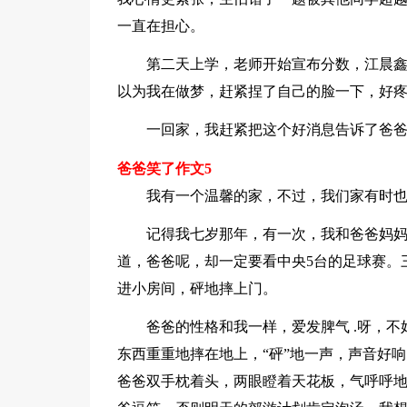
一直在担心。
第二天上学，老师开始宣布分数，江晨鑫9
以为我在做梦，赶紧捏了自己的脸一下，好
一回家，我赶紧把这个好消息告诉了爸
爸爸笑了作文5
我有一个温馨的家，不过，我们家有时
记得我七岁那年，有一次，我和爸爸妈
道，爸爸呢，却一定要看中央5台的足球赛。
进小房间，砰地摔上门。
爸爸的性格和我一样，爱发脾气 .呀，不
东西重重地摔在地上，“砰”地一声，声音好
爸爸双手枕着头，两眼瞪着天花板，气呼呼