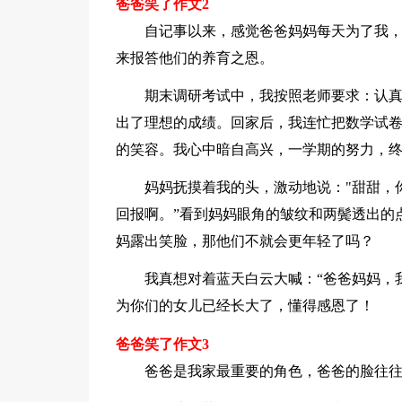
爸爸笑了作文2
自记事以来，感觉爸爸妈妈每天为了我
来报答他们的养育之恩。
期末调研考试中，我按照老师要求：认真
出了理想的成绩。回家后，我连忙把数学试卷
的笑容。我心中暗自高兴，一学期的努力，
妈妈抚摸着我的头，激动地说："甜甜，
回报啊。”看到妈妈眼角的皱纹和两鬓透出的
妈露出笑脸，那他们不就会更年轻了吗？
我真想对着蓝天白云大喊：“爸爸妈妈，
为你们的女儿已经长大了，懂得感恩了！
爸爸笑了作文3
爸爸是我家最重要的角色，爸爸的脸往