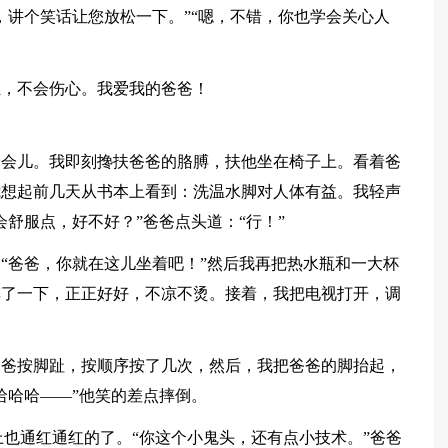
，讲个笑话让您放松一下。”“嗯，不错，你也学会关心人
独，不会伤心。我爱我的爸爸！
一会儿。我即刻搀扶爸爸的胳膊，扶他坐在椅子上。看着爸
我想起前几天从书本上看到：洗温水脚对人体有益。我轻声
舒服点，好不好？”爸爸点头道：“行！”
“爸爸，你就在这儿坐着吧！”然后我再把热水瓶和一大杯
摸了一下，正正好好，不凉不烫。接着，我把电视打开，调
爸爸按脚趾，按顺序按了几次，然后，我把爸爸的脚抬起，
哈哈哈――”他笑的差点摔倒。
上也通红通红的了。“你这个小鬼头，还有点小技术。”爸爸