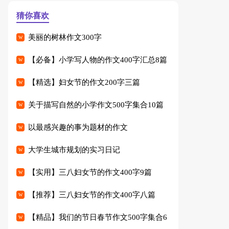
猜你喜欢
美丽的树林作文300字
【必备】小学写人物的作文400字汇总8篇
【精选】妇女节的作文200字三篇
关于描写自然的小学作文500字集合10篇
以最感兴趣的事为题材的作文
大学生城市规划的实习日记
【实用】三八妇女节的作文400字9篇
【推荐】三八妇女节的作文400字八篇
【精品】我们的节日春节作文500字集合6