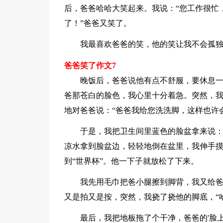
后，爸爸哈哈大笑起来。我说：“您工作很忙
了！”爸爸又笑了。
我最喜欢爸爸的笑，他的笑让我不会孤
爸爸笑了作文7
晚饭后，爸爸说他有点不舒服，要休息
爸那苍白的脸色，我心里十分着急。突然，
地对爸爸说：“爸爸我给您洗洗脚，这样也许会
于是，我把卫生间里蓝色的脸盆拿来说：
凉水拿到脸盆边，轻轻地倒在盆里，我伸手
到“世界杯”。他一下子就放松了下来。
我先用毛巾把爸小腿擦到脚背，我又给
又是拍又是按，突然，我挠了挠他的脚底，“
最后，我把地板拖了个干净，爸爸的'脸