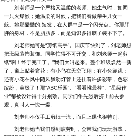
刘老师是一个严格又温柔的老师。她生气时，如同
一只火爆猴；她温柔的时候，把我们看做亲生儿女一
般。她那酷酷的.短发，在人群中是一个闪光点。你那胖
胖的身材，不是脂肪多，而是知识多得脑子装不下了。
刘老师她可是“剪纸高手”。国庆节快到了，刘老师想
把班级装饰装饰。同学忙得不可开交，和刘老师一起剪
纸“啊！终于完工了。”我们大叫起来。整个班级焕然一新
了，窗上贴着窗花：有小鸟在天空飞翔；有小兔蹦跳；
还有小花在风中随风飘动灯管上还挂着许多彩带，色彩
缤纷，美极了！那“ABC乐园”、“看看谁最棒”、“星级作
业”都被设计得十分别致。同学们争先恐后挤上前去参
观，真叫人一惊一爆。
刘老师不仅手工剪纸一流，而且上课也很特别。
刘老师她当我们感到疲劳时，会带我们玩玩游戏，