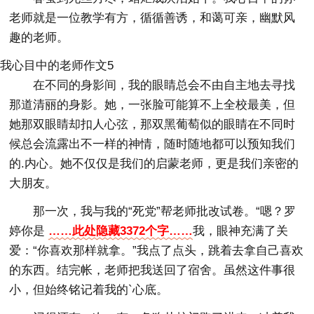
老师就是一位教学有方，循循善诱，和蔼可亲，幽默风
趣的老师。
我心目中的老师作文5
在不同的身影间，我的眼睛总会不由自主地去寻找
那道清丽的身影。她，一张脸可能算不上全校最美，但
她那双眼睛却扣人心弦，那双黑葡萄似的眼睛在不同时
候总会流露出不一样的神情，随时随地都可以预知我们
的.内心。她不仅仅是我们的启蒙老师，更是我们亲密的
大朋友。
那一次，我与我的“死党”帮老师批改试卷。“嗯？罗
婷你是
……此处隐藏3372个字……
我，眼神充满了关
爱：“你喜欢那样就拿。”我点了点头，跳着去拿自己喜欢
的东西。结完帐，老师把我送回了宿舍。虽然这件事很
小，但始终铭记着我的`心底。