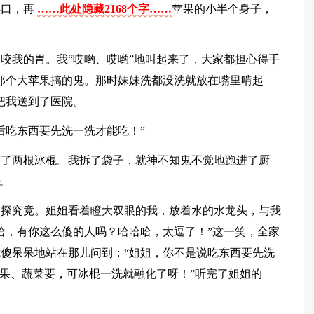
小口，再
……此处隐藏2168个字……
苹果的小半个身子，
咬我的胃。我“哎哟、哎哟”地叫起来了，大家都担心得手
那个大苹果搞的鬼。那时妹妹洗都没洗就放在嘴里啃起
把我送到了医院。
后吃东西要先洗一洗才能吃！”
买了两根冰棍。我拆了袋子，就神不知鬼不觉地跑进了厨
洗。
一探究竟。姐姐看着瞪大双眼的我，放着水的水龙头，与我
哈，有你这么傻的人吗？哈哈哈，太逗了！”这一笑，全家
傻呆呆地站在那儿问到：“姐姐，你不是说吃东西要先洗
水果、蔬菜要，可冰棍一洗就融化了呀！”听完了姐姐的