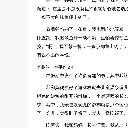
等了半个钟头，没有一点动静，我有点
嚷道：“这里是不是没有鱼?”爸爸耐心地去劝
一条不大的鲫鱼便上钩了。
看着爸爸钓了一条鱼，我也耐心地等着，
怦直跳，我握紧鱼杆一动不动，生怕会惊动
拉。“啊”，我不禁一惊，一条小鲫鱼上钩了，
有说不出的喜悦。
有趣的一件事作文4
在假期中发生了许多有趣的事，其中我
我和妈妈换好了游泳衣就去儿童温泉玩
橙色的短短的敞开的滑梯，一个是蓝蓝的长
梯。其中，我最喜欢玩儿的滑梯就是那个蓝
了一会儿，觉得肚子饿了，就去二楼吃饭了
吃完饭，我和妈妈一起去汗蒸。我从34°