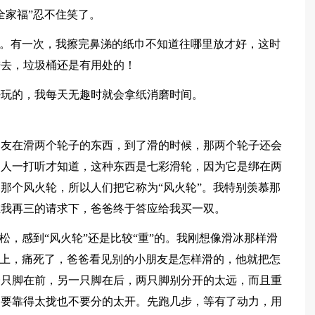
全家福”忍不住笑了。
”。有一次，我擦完鼻涕的纸巾不知道往哪里放才好，这时
进去，垃圾桶还是有用处的！
好玩的，我每天无趣时就会拿纸消磨时间。
朋友在滑两个轮子的东西，到了滑的时候，那两个轮子还会
别人一打听才知道，这种东西是七彩滑轮，因为它是绑在两
那个风火轮，所以人们把它称为“风火轮”。我特别羡慕那
在我再三的请求下，爸爸终于答应给我买一双。
松，感到“风火轮”还是比较“重”的。我刚想像滑冰那样滑
地上，痛死了，爸爸看见别的小朋友是怎样滑的，他就把怎
一只脚在前，另一只脚在后，两只脚别分开的太远，而且重
不要靠得太拢也不要分的太开。先跑几步，等有了动力，用