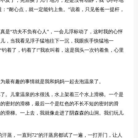
等不及了，先后换了几个地方，还是没有动静，我气呼呼地
道：“耐心点，就一定能钓上鱼。”说着，只见爸爸一提杆，
真是“功夫不负有心人”，一会儿浮标动了，这时我的心怦
鱼儿，当我看见浮子猛地往下一沉，我眼疾手快猛地一
“钓着了，钓着了!”我欢叫着，这是我头一次钓着鱼，心里
认为最有趣的事情就是我和妈妈一起去泡温泉了。
儿了。儿童温泉的水很浅，水上架着三个水上滑梯。一个是
长的密封的滑梯，最后一个是红色的不长不短的密封的滑
色的滑梯。一上去，我就像走进了阴森森的山洞。我们玩儿
。
的汗蒸，一直到72°的汗蒸房都试了一遍，一打开门，让人