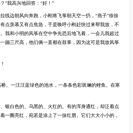
”我高兴地回答：“好！”
拉线边朝风向奔跑，小刚将飞筝朝天空一扔，“燕子”徐徐
里有点羡慕又有点焦急，于是唤呼小刚赶快过来帮我放，不
天。我和小明的风筝在空中争先恐后地飞着，一会儿我超过
得一蹦三尺高，他们俩一直都在鼓掌，因为这可是我放风筝
天！
石桥。一汪汪蓝绿色的池水，一条条色彩斑斓的鲤鱼。在寒
的、银白色的、乌黑的、火红的。有的浑身通红，却泛着点
抹着一圈亮红，宛若是涂上了一抹红唇。它们大大小小的，