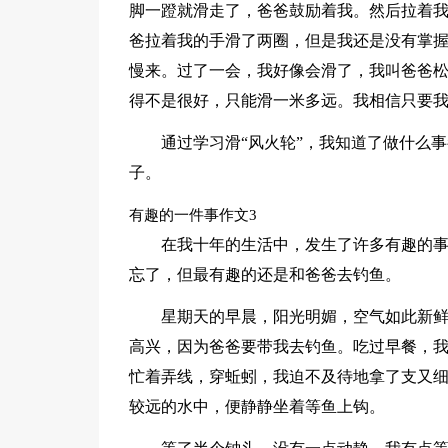
脚一蹬就滑走了，爸爸鼓励着我。然后拉着
爸拉着我的手滑了两圈，但是我还是没有掌
慢来。过了一会，我好像会滑了，我叫爸爸
得不是很好，只能滑一米多远。我相信只要
通过学习滑“风火轮”，我知道了做什么
子。
有趣的一件事作文3
在我十年的生活中，发生了许多有趣的
忘了，但最有趣的还是和爸爸去钓鱼。
星期天的早晨，阳光明媚，空气如此新
高兴，因为爸爸要带我去钓鱼。吃过早餐，
忙着弄线，穿蚯蚓，我迫不及待地拿了支又
较远的水中，便静静坐着等鱼上钩。