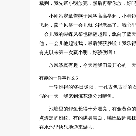
裁判，我先帮小明放完，然后再帮你放，好吗？
小刚站定拿着燕子风筝高高举起，小明边
飞起，燕子风筝一会儿就飞得老高了。我心
一会儿我的蝴蝶风筝也翩翩起舞，飘向了蓝
他，一会儿他超过我，最后我获胜啦！我乐
有史以来第一次赢小明，好骄傲啊！
放风筝真有趣，今天是我们最开心的一
有趣的一件事作文6
一轮难得的'冬日暖阳，一孔古色古香的
假的一天，我来到浣花溪公园喂鱼。
池塘里的鲤鱼长得十分漂亮，有金黄色
点漆黑的斑纹。有的满身雪白，嘴巴四周却
在水池里快乐地游来游去。