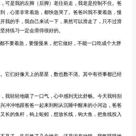
我，可是我的左脚（后脚）老往前走，我老是控制不住。爸
握到，心里非常着急，都快急哭了。爸爸叫我不要着急，慢
松开我的手，我自己来试一下，果然可以滑走了，只不过滑
我坚持练习一定会滑得很好的。
事都不要着急，要慢慢来，把它做好，不能一口吃成个大胖
事。它们好像天上的星星，数也数不清。其中有些事都已经
鲜，我轻轻地吸了一口气，心中感到无比舒畅。今天我特别
我兴冲冲地跟爸爸一起来到刚从沉睡中醒来的小河边，爸爸
细又长的鱼杆，钩上蚯蚓，想放长线，钩大鱼，把鱼线投入