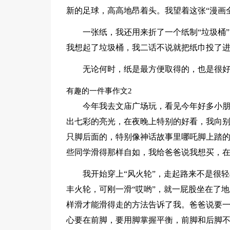
新的足球，高高地昂着头。我望着这张“漫画
一张纸，我还用来折了一个纸制“垃圾桶
我想起了垃圾桶，我二话不说就把纸巾投了
无论何时，纸是最方便取得的，也是很
有趣的一件事作文2
今年我去文庙广场玩，看见今年好多小
出七彩的亮光，在夜晚上特别的好看，我向
只脚后面的，特别像神话故事里哪吒脚上踏的
些同学滑得那样自如，我给爸爸说我想买，
我开始穿上“风火轮”，走起路来不是很轻
丰火轮，可刚一滑“哎哟”，就一屁股坐在了
样滑才能滑得走的方法告诉了我。爸爸说要
心要在前脚，要用脚掌握平衡，前脚和后脚