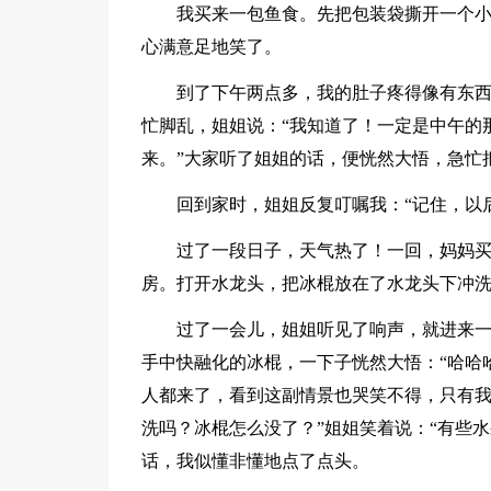
我买来一包鱼食。先把包装袋撕开一个
心满意足地笑了。
到了下午两点多，我的肚子疼得像有东西
忙脚乱，姐姐说：“我知道了！一定是中午的
来。”大家听了姐姐的话，便恍然大悟，急忙
回到家时，姐姐反复叮嘱我：“记住，以
过了一段日子，天气热了！一回，妈妈
房。打开水龙头，把冰棍放在了水龙头下冲
过了一会儿，姐姐听见了响声，就进来
手中快融化的冰棍，一下子恍然大悟：“哈哈
人都来了，看到这副情景也哭笑不得，只有我
洗吗？冰棍怎么没了？”姐姐笑着说：“有些
话，我似懂非懂地点了点头。