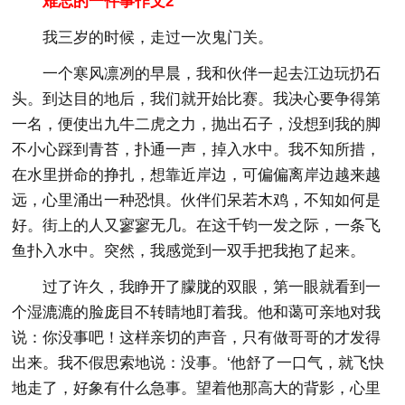
难忘的一件事作文2
我三岁的时候，走过一次鬼门关。
一个寒风凛冽的早晨，我和伙伴一起去江边玩扔石
头。到达目的地后，我们就开始比赛。我决心要争得第
一名，便使出九牛二虎之力，抛出石子，没想到我的脚
不小心踩到青苔，扑通一声，掉入水中。我不知所措，
在水里拼命的挣扎，想靠近岸边，可偏偏离岸边越来越
远，心里涌出一种恐惧。伙伴们呆若木鸡，不知如何是
好。街上的人又寥寥无几。在这千钧一发之际，一条飞
鱼扑入水中。突然，我感觉到一双手把我抱了起来。
过了许久，我睁开了朦胧的双眼，第一眼就看到一
个湿漉漉的脸庞目不转睛地盯着我。他和蔼可亲地对我
说：你没事吧！这样亲切的声音，只有做哥哥的才发得
出来。我不假思索地说：没事。‘他舒了一口气，就飞快
地走了，好象有什么急事。望着他那高大的背影，心里