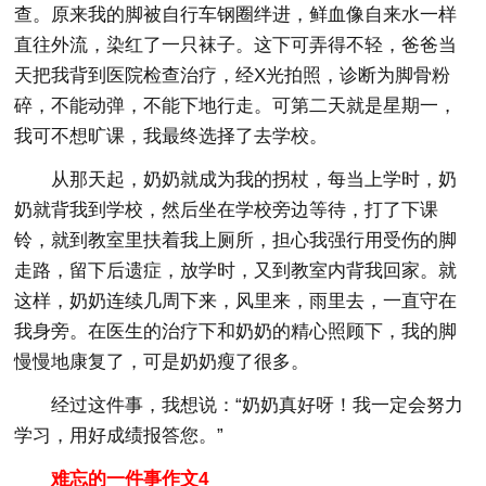
查。原来我的脚被自行车钢圈绊进，鲜血像自来水一样
直往外流，染红了一只袜子。这下可弄得不轻，爸爸当
天把我背到医院检查治疗，经X光拍照，诊断为脚骨粉
碎，不能动弹，不能下地行走。可第二天就是星期一，
我可不想旷课，我最终选择了去学校。
从那天起，奶奶就成为我的拐杖，每当上学时，奶
奶就背我到学校，然后坐在学校旁边等待，打了下课
铃，就到教室里扶着我上厕所，担心我强行用受伤的脚
走路，留下后遗症，放学时，又到教室内背我回家。就
这样，奶奶连续几周下来，风里来，雨里去，一直守在
我身旁。在医生的治疗下和奶奶的精心照顾下，我的脚
慢慢地康复了，可是奶奶瘦了很多。
经过这件事，我想说：“奶奶真好呀！我一定会努力
学习，用好成绩报答您。”
难忘的一件事作文4