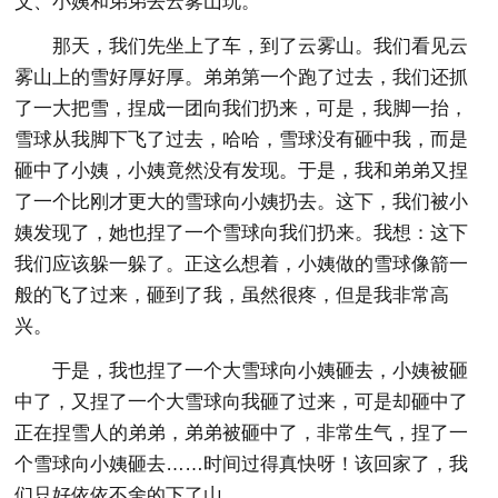
父、小姨和弟弟去云雾山玩。
那天，我们先坐上了车，到了云雾山。我们看见云
雾山上的雪好厚好厚。弟弟第一个跑了过去，我们还抓
了一大把雪，捏成一团向我们扔来，可是，我脚一抬，
雪球从我脚下飞了过去，哈哈，雪球没有砸中我，而是
砸中了小姨，小姨竟然没有发现。于是，我和弟弟又捏
了一个比刚才更大的雪球向小姨扔去。这下，我们被小
姨发现了，她也捏了一个雪球向我们扔来。我想：这下
我们应该躲一躲了。正这么想着，小姨做的雪球像箭一
般的飞了过来，砸到了我，虽然很疼，但是我非常高
兴。
于是，我也捏了一个大雪球向小姨砸去，小姨被砸
中了，又捏了一个大雪球向我砸了过来，可是却砸中了
正在捏雪人的弟弟，弟弟被砸中了，非常生气，捏了一
个雪球向小姨砸去……时间过得真快呀！该回家了，我
们只好依依不舍的下了山。