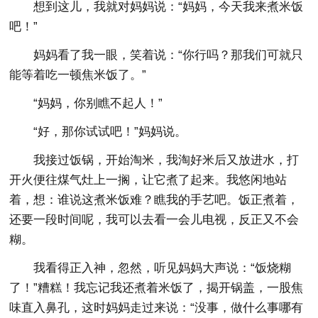
想到这儿，我就对妈妈说：“妈妈，今天我来煮米饭
吧！”
妈妈看了我一眼，笑着说：“你行吗？那我们可就只
能等着吃一顿焦米饭了。”
“妈妈，你别瞧不起人！”
“好，那你试试吧！”妈妈说。
我接过饭锅，开始淘米，我淘好米后又放进水，打
开火便往煤气灶上一搁，让它煮了起来。我悠闲地站
着，想：谁说这煮米饭难？瞧我的手艺吧。饭正煮着，
还要一段时间呢，我可以去看一会儿电视，反正又不会
糊。
我看得正入神，忽然，听见妈妈大声说：“饭烧糊
了！”糟糕！我忘记我还煮着米饭了，揭开锅盖，一股焦
味直入鼻孔，这时妈妈走过来说：“没事，做什么事哪有