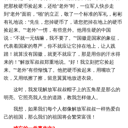
把那枚硬币捡起来，还给“老外”时，一位军人快步走
到“老外”面前，“啪”的立正，敬了一个标准的军礼，彬彬
有礼地说：“先生，您掉硬币了，请您把掉在地上的硬币
捡起来。”“老外”一愣，有些意外。他用生硬的中国
说：“不就一元钱嘛，我不要了。”“国徽是国家的象征，
代表着国家的尊严，你不就应让它掉在地上，让人践
踏！就算没有国徽，就更不就应了，那是用你的汗水得
来的！”解放军叔叔郑重地说。“好！我立刻把它捡起
来。”“老外”有些惭愧了。他把硬币捡起来，用嘴吹了
吹，又用纸擦了擦，留意翼翼地放进衣袋。
这时，我发现解放军叔叔帽子上的五角星是那么的
明亮。它照亮我人生的道路，教我怎样做人。
我想，如果我们每个人都像解放军叔叔一样热爱自
己的祖国，那么我们的祖国将会繁荣富强！