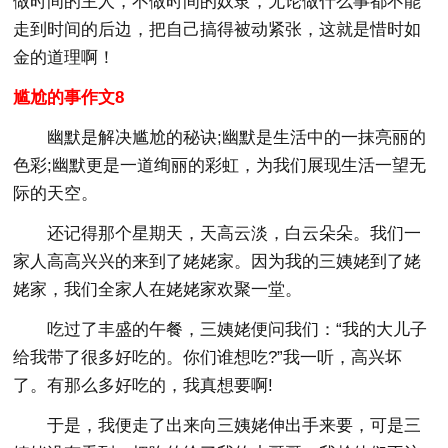
做时间的主人，不做时间的奴隶，无论做什么事都不能
走到时间的后边，把自己搞得被动紧张，这就是惜时如
金的道理啊！
尴尬的事作文8
幽默是解决尴尬的秘诀;幽默是生活中的一抹亮丽的
色彩;幽默更是一道绚丽的彩虹，为我们展现生活一望无
际的天空。
还记得那个星期天，天高云淡，白云朵朵。我们一
家人高高兴兴的来到了姥姥家。因为我的三姨姥到了姥
姥家，我们全家人在姥姥家欢聚一堂。
吃过了丰盛的午餐，三姨姥便问我们：“我的大儿子
给我带了很多好吃的。你们谁想吃?”我一听，高兴坏
了。有那么多好吃的，我真想要啊!
于是，我便走了出来向三姨姥伸出手来要，可是三