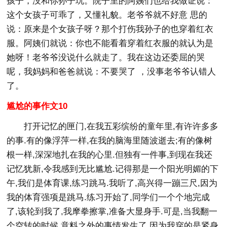
孩子，没和你孙子玩。院子里的阿姨们也给我做证说：
这个女孩子可乖了，又懂礼貌。老爷爷就不好意 思的
说：原来是个女孩子呀？那个打伤我孙子的也穿着红衣
服。阿姨们就说：你也不能看着穿着红衣服的就认为是
她呀！老爷爷没说什么就走了。我在这边还委屈的哭
呢，我妈妈和爸爸就说：不要哭了 ，没事老爷爷认错人
了。
尴尬的事作文10
打开记忆的匣门,在我五彩缤纷的童年里,有许许多多
的事.有的像浮萍一样,在我的脑海里随波逝去;有的像树
根一样,深深地扎在我的心里.但独有一件事,到现在我还
记忆犹新,令我感到无比尴尬.记得那是一个阳光明媚的下
午,我们是体育课,练习跳马.我听了,高兴得一蹦三尺,因为
我的体育强项是跳马.练习开始了,同学们一个个地完成
了,该轮到我了,我摩拳擦掌,准备大显身手.可是,当我翻一
个空转的时候,意料之外的事情发生了,因为我穿的是紧身