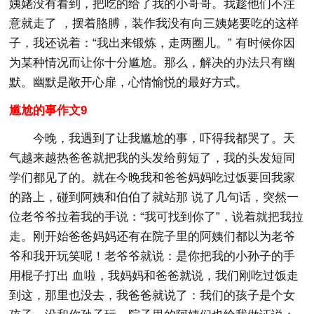
姨姥没有看到，把吃的给了我的小哥哥。我趁他们不注
意就走了 ，摆着胳膊，装作我没有向三姨姥要吃的这样
子，我还说着：“我出来锻炼，走两圈儿。” 有时候你因
为某种情况而让你十分尴尬。那么，解决的办法只有幽
默。幽默是敞开心扉，心情愉悦的最好方式。
尴尬的事作文9
今晚，我遇到了让我尴尬的事，吓得我都哭了。天
气越来越热爸爸就把我的头发给剪短了，我的头发短同
学们都见了的。就在今晚我和爸爸妈妈吃过饭要回我家
的路上，碰到阿姨和伯伯了就站那 说了几句话，突然一
位老爷爷拉着我的手说：“我可找到你了”，说着就把我拉
走。刚开始爸爸妈妈还有在院子里的阿姨们都以为老爷
爷和我开玩笑呢！老爷爷就说：是你把我的小孙子的手
用棍子打出 血啦，我妈妈和爸爸就说，我们刚吃过饭走
到这，那里也没去，我爸爸就说了：我们的孩子是个女