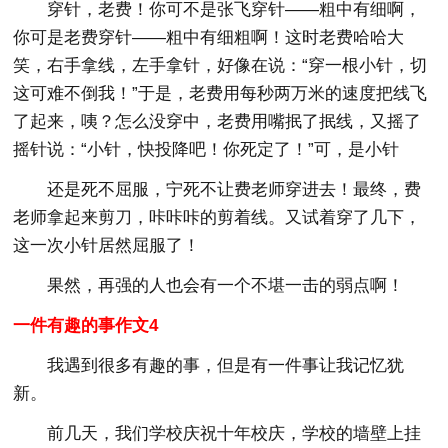
穿针，老费！你可不是张飞穿针——粗中有细啊，
你可是老费穿针——粗中有细粗啊！这时老费哈哈大
笑，右手拿线，左手拿针，好像在说：“穿一根小针，切
这可难不倒我！”于是，老费用每秒两万米的速度把线飞
了起来，咦？怎么没穿中，老费用嘴抿了抿线，又摇了
摇针说：“小针，快投降吧！你死定了！”可，是小针
还是死不屈服，宁死不让费老师穿进去！最终，费
老师拿起来剪刀，咔咔咔的剪着线。又试着穿了几下，
这一次小针居然屈服了！
果然，再强的人也会有一个不堪一击的弱点啊！
一件有趣的事作文4
我遇到很多有趣的事，但是有一件事让我记忆犹
新。
前几天，我们学校庆祝十年校庆，学校的墙壁上挂