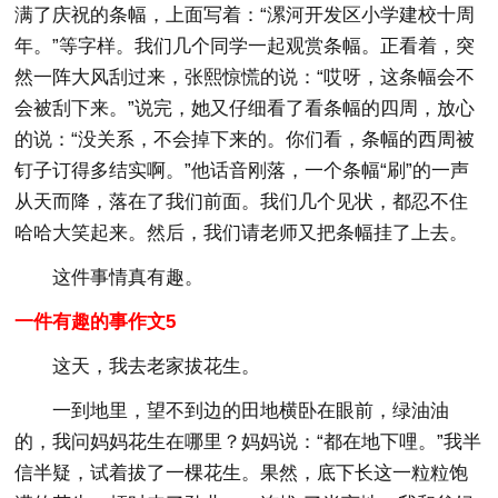
满了庆祝的条幅，上面写着：“漯河开发区小学建校十周
年。”等字样。我们几个同学一起观赏条幅。正看着，突
然一阵大风刮过来，张熙惊慌的说：“哎呀，这条幅会不
会被刮下来。”说完，她又仔细看了看条幅的四周，放心
的说：“没关系，不会掉下来的。你们看，条幅的西周被
钉子订得多结实啊。”他话音刚落，一个条幅“刷”的一声
从天而降，落在了我们前面。我们几个见状，都忍不住
哈哈大笑起来。然后，我们请老师又把条幅挂了上去。
这件事情真有趣。
一件有趣的事作文5
这天，我去老家拔花生。
一到地里，望不到边的田地横卧在眼前，绿油油
的，我问妈妈花生在哪里？妈妈说：“都在地下哩。”我半
信半疑，试着拔了一棵花生。果然，底下长这一粒粒饱