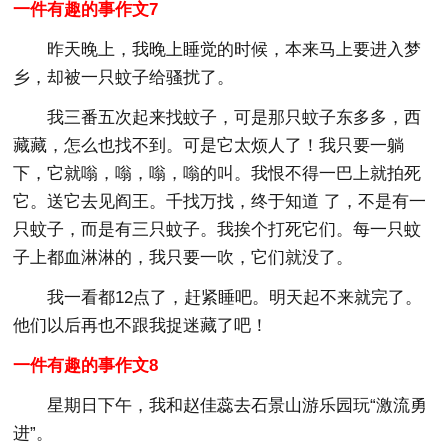
一件有趣的事作文7
昨天晚上，我晚上睡觉的时候，本来马上要进入梦
乡，却被一只蚊子给骚扰了。
我三番五次起来找蚊子，可是那只蚊子东多多，西
藏藏，怎么也找不到。可是它太烦人了！我只要一躺
下，它就嗡，嗡，嗡，嗡的叫。我恨不得一巴上就拍死
它。送它去见阎王。千找万找，终于知道 了，不是有一
只蚊子，而是有三只蚊子。我挨个打死它们。每一只蚊
子上都血淋淋的，我只要一吹，它们就没了。
我一看都12点了，赶紧睡吧。明天起不来就完了。
他们以后再也不跟我捉迷藏了吧！
一件有趣的事作文8
星期日下午，我和赵佳蕊去石景山游乐园玩“激流勇
进”。