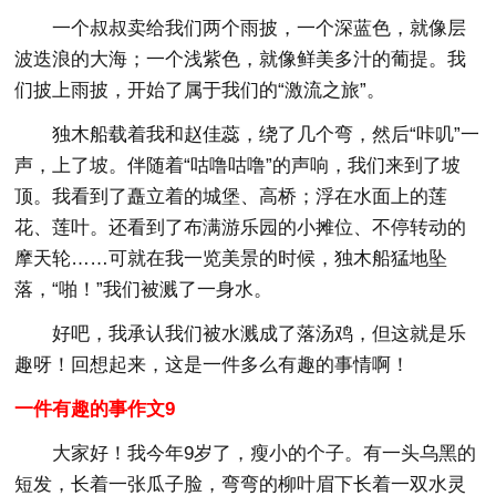
一个叔叔卖给我们两个雨披，一个深蓝色，就像层
波迭浪的大海；一个浅紫色，就像鲜美多汁的葡提。我
们披上雨披，开始了属于我们的“激流之旅”。
独木船载着我和赵佳蕊，绕了几个弯，然后“咔叽”一
声，上了坡。伴随着“咕噜咕噜”的声响，我们来到了坡
顶。我看到了矗立着的城堡、高桥；浮在水面上的莲
花、莲叶。还看到了布满游乐园的小摊位、不停转动的
摩天轮……可就在我一览美景的时候，独木船猛地坠
落，“啪！”我们被溅了一身水。
好吧，我承认我们被水溅成了落汤鸡，但这就是乐
趣呀！回想起来，这是一件多么有趣的事情啊！
一件有趣的事作文9
大家好！我今年9岁了，瘦小的个子。有一头乌黑的
短发，长着一张瓜子脸，弯弯的柳叶眉下长着一双水灵