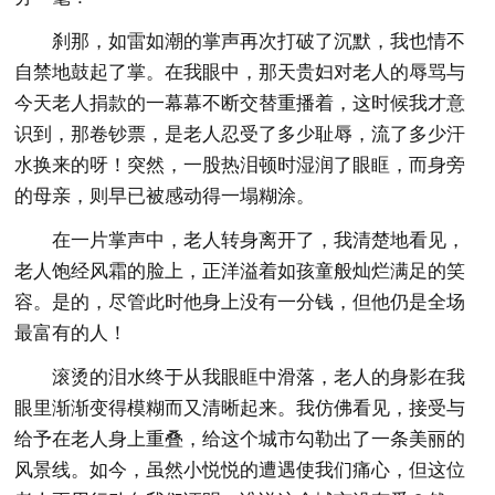
刹那，如雷如潮的掌声再次打破了沉默，我也情不
自禁地鼓起了掌。在我眼中，那天贵妇对老人的辱骂与
今天老人捐款的一幕幕不断交替重播着，这时候我才意
识到，那卷钞票，是老人忍受了多少耻辱，流了多少汗
水换来的呀！突然，一股热泪顿时湿润了眼眶，而身旁
的母亲，则早已被感动得一塌糊涂。
在一片掌声中，老人转身离开了，我清楚地看见，
老人饱经风霜的脸上，正洋溢着如孩童般灿烂满足的笑
容。是的，尽管此时他身上没有一分钱，但他仍是全场
最富有的人！
滚烫的泪水终于从我眼眶中滑落，老人的身影在我
眼里渐渐变得模糊而又清晰起来。我仿佛看见，接受与
给予在老人身上重叠，给这个城市勾勒出了一条美丽的
风景线。如今，虽然小悦悦的遭遇使我们痛心，但这位