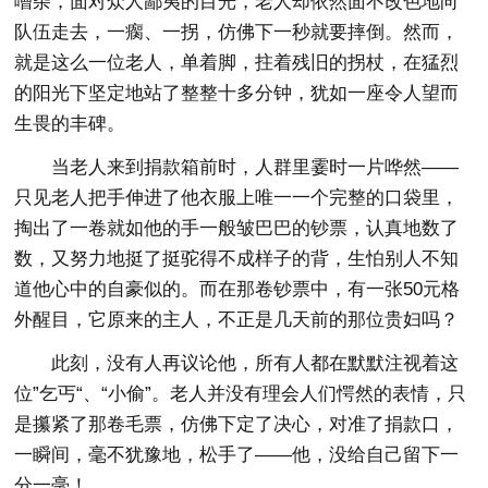
嘈杂，面对众人鄙夷的目光，老人却依然面不改色地向
队伍走去，一瘸、一拐，仿佛下一秒就要摔倒。然而，
就是这么一位老人，单着脚，拄着残旧的拐杖，在猛烈
的阳光下坚定地站了整整十多分钟，犹如一座令人望而
生畏的丰碑。
当老人来到捐款箱前时，人群里霎时一片哗然——
只见老人把手伸进了他衣服上唯一一个完整的口袋里，
掏出了一卷就如他的手一般皱巴巴的钞票，认真地数了
数，又努力地挺了挺驼得不成样子的背，生怕别人不知
道他心中的自豪似的。而在那卷钞票中，有一张50元格
外醒目，它原来的主人，不正是几天前的那位贵妇吗？
此刻，没有人再议论他，所有人都在默默注视着这
位”乞丐“、“小偷”。老人并没有理会人们愕然的表情，只
是攥紧了那卷毛票，仿佛下定了决心，对准了捐款口，
一瞬间，毫不犹豫地，松手了——他，没给自己留下一
分一毫！