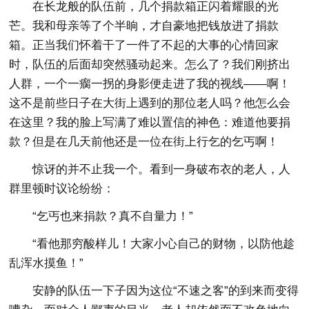
在长龙般的队伍前，几个捐款箱正闪着耀眼的光
芒。我和母亲等了个半晌，才自豪地把钱放进了捐款
箱。正当我们怀着干了一件了不起的大事的心情回家
时，队伍的后面却突然骚动起来。怎么了？我们刚挤出
人群，一个一瘸一拐的身影便走进了我的视线——啊！
这不是前些日子在大街上遇到的那位老人吗？他怎么会
在这里？我的脸上写满了难以置信的神色：难道他要捐
款？但是在几天前他还是一位在街上行乞的乞丐啊！
惊讶的并不止我一个。看到一身破布衣的老人，人
群里顿时议论纷纷：
“乞丐也来捐款？真不自量力！”
“看他那穷酸样儿！大家小心自己的财物，以防他趁
乱浑水摸鱼！”
安静的队伍一下子因为这位“不速之客”的到来而变得