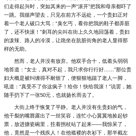
们走得起兴时，突如其来的一声“滚开”把我和母亲都吓了
一跳。我循声望去，只见在前方不远处，一个贵妇正对
着一个老人破口大骂：“臭乞丐，看你把我的鞋子都弄脏
了，还不快滚！”刺耳的尖叫在街上久久地回荡着，贵妇
的泼辣、路人的冷漠，让跪坐在肮脏街角的老人显得那
样的无助。
然而，老人并没有放弃。他双手合十，低着头弱弱
地答道：“女士，真对不起，我只求你行行好……”那位贵
妇大概是被纠缠得不耐烦了，便狠狠地踹了老人一脚，
吼道：“真受不了你这疯子！给你！快给我滚！”说罢，她
随手扔下了一张50元，也就扬长而去了。
大街上终于恢复了平静。老人并没有生贵妇的气，
他干裂的嘴唇露出了一丝笑容，连忙小心翼翼地捡起钞
票，放进搪瓷碗里，拄着拐杖站了起来——我惊呆了，
他，竟然是一个残疾人！在他褴褛的衣衫下，那半截左