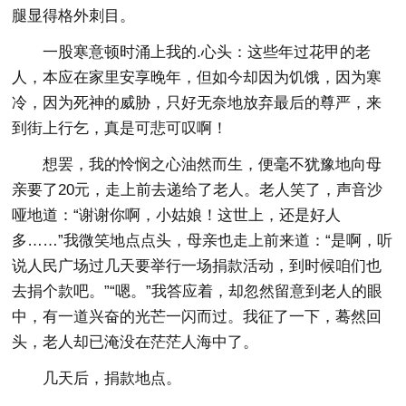
腿显得格外刺目。
一股寒意顿时涌上我的.心头：这些年过花甲的老
人，本应在家里安享晚年，但如今却因为饥饿，因为寒
冷，因为死神的威胁，只好无奈地放弃最后的尊严，来
到街上行乞，真是可悲可叹啊！
想罢，我的怜悯之心油然而生，便毫不犹豫地向母
亲要了20元，走上前去递给了老人。老人笑了，声音沙
哑地道：“谢谢你啊，小姑娘！这世上，还是好人
多……”我微笑地点点头，母亲也走上前来道：“是啊，听
说人民广场过几天要举行一场捐款活动，到时候咱们也
去捐个款吧。”“嗯。”我答应着，却忽然留意到老人的眼
中，有一道兴奋的光芒一闪而过。我征了一下，蓦然回
头，老人却已淹没在茫茫人海中了。
几天后，捐款地点。