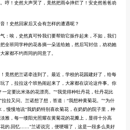
她。哼！史然大声哭了，竟然把雨伞摔烂了！安史然爸爸劝
。
声音！史然回家后又会有怎样的遭遇呢？
叹气：唉，史然真可怜我们要帮助它振作起来，不如，我们
，把全班同学种的花各摘一朵送给她，然后写封信，劝劝她
，大家都不约而同的同意了。
了！竟然把兰诺牵连到了。最近，学校的花园建好了，给每
好玩了，拉拉这个班热闹起来了，大家都在议论这件事。你
？一定要比米洛的花漂亮。”“我觉得种牡丹花，牡丹花比
”拉拉又问。兰诺想了想，答道：“我想种黄菊花。”“为什
口水，慢慢地说“我奶奶特别喜欢菊花，在奶奶的院子里，种
很淡雅，每一缕阳光照耀在黄菊花的花瓣上，显得十分高
花的.回忆……”兰诺说完，便哽咽了，这是一段多么美好