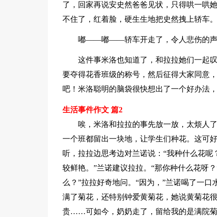
了，回家再说安史然爸爸见状，只得哄一哄
不住了，红着脸，硬生生地把史然拽上轿车
嘟——嘟——轿车开走了，令人悲伤的
这件事米洛也知道了，和拉拉她们一起
要夺得花香班级的称号，然后征得大家同意
吧！米洛聪明的脑袋很快想出了一个好办法
生活事件作文 篇2
唉，米洛和拉拉的事先放一放，太烦人
一个班都留出一块地，让学生们种花。这可
听，拉拉边思考边对兰诺说：“我种什么花呢
较鲜艳。”兰诺建议拉拉。“那你种什么花呀？
么？”拉拉好奇地问。“因为，”兰诺喝了一
满了菊花，还特别钟爱黄菊花，她说黄菊花
贵……可如今，奶奶走了，留给我的是满院菊