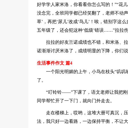
好学学人家米洛，你看看你怎么写的！”“花
没念完，全班同学都已经笑翻了，老师不动声色地
草’，再把‘尿儿’改成‘鸟儿’！唉，错别字
五年级了，还会犯这种‘低级’错误……”拉拉
拉拉的好友兰诺成绩也不错，和米洛、
诺渐渐讨厌米洛了，成绩明显的下降，你们
生活事件作文 篇4
一个阳光明媚的上午，小鸟在枝头“叽叽
了。
“叮铃铃——”下课了，语文老师让我把
同学帮忙开了一下门，就向门外走去。
走在楼梯上，哎哟，这堆大册可真沉，
法，我只好一边看路，一边保持平衡，不让