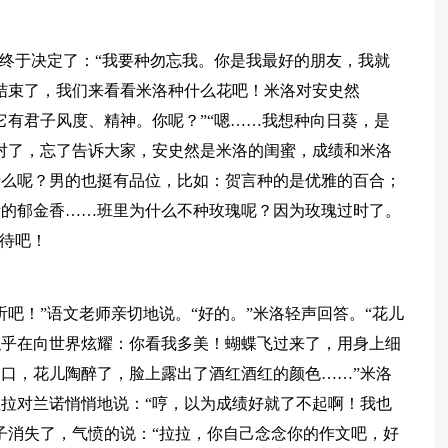
拉终于决定了：“我要种勿忘我。你是我最好的朋友，我就
结束了，我们来看看米洛种什么花吧！米洛对安史然
它有君子风度、精神。你呢？”“嗯……我想种向日葵，是
对了，忘了告诉大家，安史然是米洛的闺蜜，成绩和米洛
什么呢？男的也挺有品位，比如：贺言种的是优雅的百合；
贵的郁金香……班里为什么不种玫瑰呢？因为玫瑰过时了。
期待吧！
吧！”语文老师亲切地说。“好的。”米洛轻声回答。“花儿
似乎在向世界炫耀：你看我多美！蝴蝶飞过来了，用身上细
口，花儿陶醉了，脸上露出了酒红酒红的颜色……”米洛
拉对兰诺悄悄地说：“哼，以为成绩好就了不起啊！我也
子消失了，气愤的说：“拉拉，你自己念念你的作文吧，好