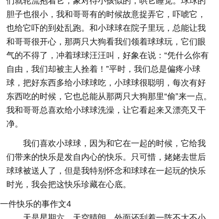
们就轮流抱着它，象对待小孩似的，哄它睡觉。球球的
胆子也很小，我和哥哥有的时候故意捉弄它，吓唬它，
也给它吓的到处乱跑。和小球球在院子里玩，总能让我
和哥哥很开心，那两只大狗看我们领着球球玩，它们眼
气的不得了，冲着球球汪汪叫，好象在说：“凭什么你有
自由，我们却被主人拴着！”平时，我们总是偏疼小球
球，把好东西多给小球球吃，小球球很聪明，每次有好
东西吃的时候，它也总能从那两只大狗那里“偷”来一点。
我和哥哥总喜欢给小球球洗澡，让它看起来又漂亮又干
净。
我们喜欢小球球，因为和它在一起的时候，它给我
们带来的快乐是发自内心的快乐。只可惜，姥姥去世后
球球被送人了，但是我特别怀念和球球在一起玩的快乐
时光，我会把这快乐珍藏在心底。
一件快乐的事作文4
天是星期六，天空晴朗，外面还刮着一阵不大不小