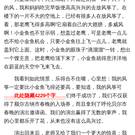
的风，我和妈妈吃完早饭便高高兴兴的去放风筝了。在
楼下的一片不大的空地上，已经有很多人在放风筝了。
看，那老鹰飞得多高啊!它扇着自己的大翅膀，多威风
啊！小金鱼也不甘示弱，想盖过老鹰，可是老鹰一点儿
也不给小金鱼机会，只要小金鱼往上飞一点儿，老鹰就
盖到它上面。这时，小金鱼的眼珠子“滴溜溜”一转，想出
一个馊主意，把老鹰给顶下来了，小金鱼就得意洋洋地
在蔚蓝的天空中飞来飞去。
我看到如此情景，乐得合不住嘴，心里想：我的风
筝一定要比小金鱼飞得还要高，要知道，我的风筝可
……此处隐藏4229个字……
们终于成功了，我们不仅获
得了额尔古纳市春晚的入场券，而且拿到了呼伦贝尔市
春晚的演出邀请函。我们的演出赢得了无数的掌声，我
的心里都乐开了花，从来也没有这么高兴过。
演出回来后，老师又给了我们一个更大的惊喜：我