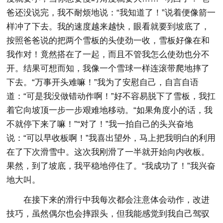
爸还没说完，我不耐烦地说：“我知道了！”说着便像箭一
样冲了下去。我的速度越来越快，眼看就要到坡底了，
按照爸爸说的把两个雪板的头使劲一收，雪板好像在和
我作对！竟然搭在了一起，而且不管我怎么使劲也分不
开。结果可想而知，我像一个雪球一样连滚带爬地摔了
下去。“万事开头难嘛！”我为了安慰自己，自言自语
道：“可是我没做错动作啊！”好不容易脱下了雪板，我扛
着它向坡顶一步一步艰难地移动。“如果角度小的话，我
不就停下来了嘛！”“对了！”我一拍自己的头兴奋地
说：“可以早收板啊！”我喜出望外，马上把我明白的利用
在了下次滑雪中。这次我刚滑了一半就开始向内收板。
果然，到了坡底，我平稳地停住了。“我成功了！”我兴奋
地大叫。
在接下来的滑行中我每次都会注意体会动作，改进
技巧，虽然偶尔也会摔跟头，但我能感觉到我自己驾驭