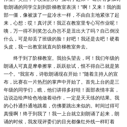
歌朗诵的同学立刻到阶梯教室表演！”啊！又来！我的面
部一僵，像被泼了一盆冷水一样，不由自主地紧张了起
来，心想：哎！真讨厌！我正在教室里专心写作业呢！
咦，万一得不到奖怎么办岂不是丑出大了吗？自己倒没
什么，可是却丢了班级的脸！好吧！我还是去吧！硬着
头皮，我一出教室就直向阶梯教室奔去。
终于到了阶梯教室。我抬头望去，呵！我们年级的
朗诵人可真是摩拳擦掌，跃跃欲试，恨不得自己就是第
一个。“我宣布，诗歌朗诵现在开始！”随着主持人的宣
布，比赛在一片热烈的掌声中开始了。首先上台的是三
年级的同学们，瞧，他们讲得多好哇！面部表情丰富，
边说边绘声绘色地做着动作，一定是天天练的结果。我
的心扑通扑通地跳着，仿佛要跳出来似的。时间过得可
真慢啊！终于到我了！我一上台就立刻朗诵了起来，朗
诵的时候，我发现评委们的目光都像红外线一样盯着