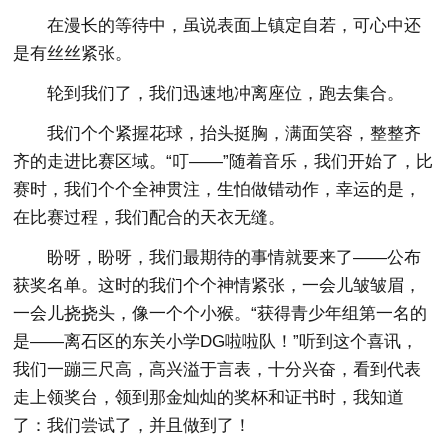
在漫长的等待中，虽说表面上镇定自若，可心中还
是有丝丝紧张。
轮到我们了，我们迅速地冲离座位，跑去集合。
我们个个紧握花球，抬头挺胸，满面笑容，整整齐
齐的走进比赛区域。“叮——”随着音乐，我们开始了，比
赛时，我们个个全神贯注，生怕做错动作，幸运的是，
在比赛过程，我们配合的天衣无缝。
盼呀，盼呀，我们最期待的事情就要来了——公布
获奖名单。这时的我们个个神情紧张，一会儿皱皱眉，
一会儿挠挠头，像一个个小猴。“获得青少年组第一名的
是——离石区的东关小学DG啦啦队！”听到这个喜讯，
我们一蹦三尺高，高兴溢于言表，十分兴奋，看到代表
走上领奖台，领到那金灿灿的奖杯和证书时，我知道
了：我们尝试了，并且做到了！