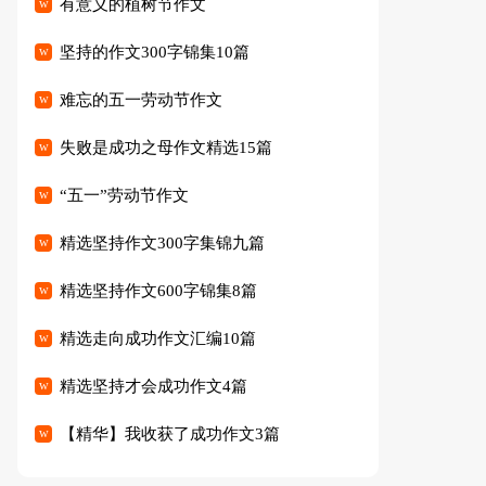
有意义的植树节作文
坚持的作文300字锦集10篇
难忘的五一劳动节作文
失败是成功之母作文精选15篇
“五一”劳动节作文
精选坚持作文300字集锦九篇
精选坚持作文600字锦集8篇
精选走向成功作文汇编10篇
精选坚持才会成功作文4篇
【精华】我收获了成功作文3篇