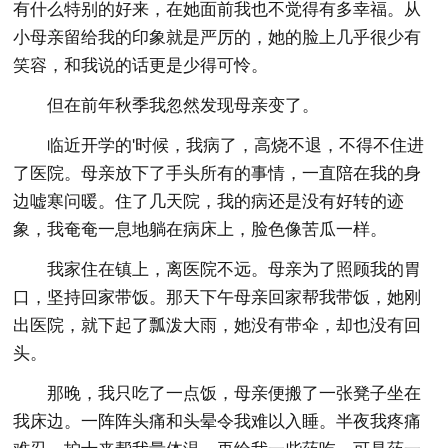
有什么特别的好来，在她面前我也不觉得有多幸福。从
小母亲留给我的印象就是严厉的，她的脸上几乎很少有
笑容，和我说的话更是少得可怜。
但在前年秋季我忽然发现母亲变了。
临近开学的'时候，我病了，高烧不退，不得不住进
了医院。母亲放下了手头所有的事情，一直陪在我的身
边嘘寒问暖。住了几天院，我的病还是没有好转的迹
象，我奄奄一息地躺在病床上，脸色像苦瓜一样。
我家住在镇上，离医院不远。母亲为了照顾我的胃
口，坚持回家带饭。那天下午母亲回家帮我带饭，她刚
出医院，就下起了瓢泼大雨，她没有带伞，却也没有回
头。
那晚，我只吃了一点饭，母亲便搬了一张凳子坐在
我床边。一阵阵头痛和头晕令我难以入睡。半夜我疼痛