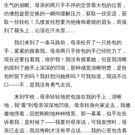
生气的崩断。母亲的两只手不停的交管着大包的位置，
仿佛想趁那交换的一瞬间缓解压力，获取一丝安适，获
取一丝轻松！几缕发丝想要为他掩饰紧锁的眉头，而落
到了额头上，沁湿在汗水里……
我们来到了一条马路前，母亲松开了一只拎包的
手，紧紧的握着我。母亲两只手拎包的手已经吃力了，
现在还要拉着我，保护我！我没有握紧她，但是我清晰
的摸到了她手上深深的凹痕，那种感觉清晰明楚，是拎
包时留下的吗？我好想问她疼吗？可我知道，我说不出
口——不，是我没有勇气去说。
来到学校，母亲轻轻地把包放在我的手上，清晰
地，我“看”到母亲深深地凹痕。母亲转身向家走去，我傻
傻地愣着，回想刚刚地种种情景。那一幕幕，似乎在告
诉着我，是时候了——我要对母亲说，可我发愣时，母
亲已走远，我后悔刚才没有早点说……我的心里包含着