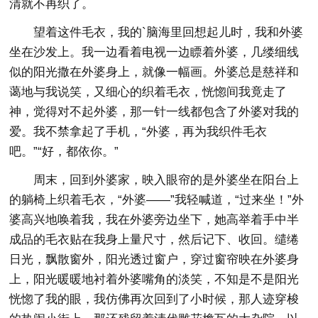
清就不再织了。
望着这件毛衣，我的`脑海里回想起儿时，我和外婆
坐在沙发上。我一边看着电视一边瞟着外婆，几缕细线
似的阳光撒在外婆身上，就像一幅画。外婆总是慈祥和
蔼地与我说笑，又细心的织着毛衣，恍惚间我竟走了
神，觉得对不起外婆，那一针一线都包含了外婆对我的
爱。我不禁拿起了手机，“外婆，再为我织件毛衣
吧。”“好，都依你。”
周末，回到外婆家，映入眼帘的是外婆坐在阳台上
的躺椅上织着毛衣，“外婆——”我轻喊道，“过来坐！”外
婆高兴地唤着我，我在外婆旁边坐下，她高举着手中半
成品的毛衣贴在我身上量尺寸，然后记下、收回。缱绻
日光，飘散窗外，阳光透过窗户，穿过窗帘映在外婆身
上，阳光暖暖地衬着外婆嘴角的淡笑，不知是不是阳光
恍惚了我的眼，我仿佛再次回到了小时候，那人迹穿梭