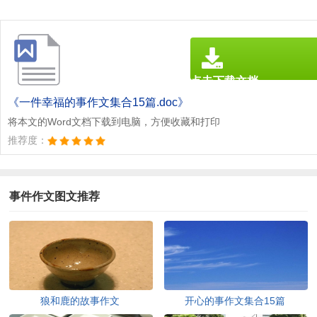
点击下载文档
文档为doc格式
《一件幸福的事作文集合15篇.doc》
将本文的Word文档下载到电脑，方便收藏和打印
推荐度：
事件作文图文推荐
狼和鹿的故事作文
开心的事作文集合15篇