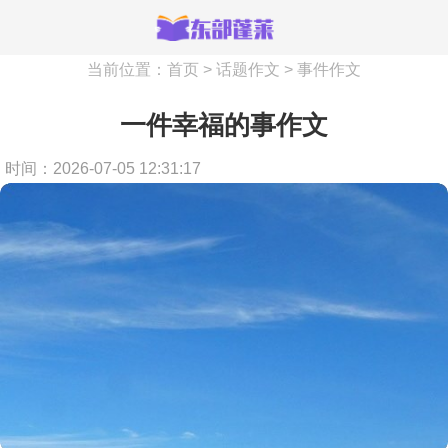
当前位置：
首页
>
话题作文
>
事件作文
一件幸福的事作文
时间：2026-07-05 12:31:17