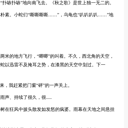
“扑哧扑哧”地向南飞去。《秋之歌》是世上独一无二的。
朴素。小蛇们“嘶嘶嘶嘶……”，乌龟也“叭叭叭叭……”地
两米的地方飞行，“唧唧”的叫着。不久，西北角的天空，
银蛇以迅雷不及掩耳之势，在漆黑的天空中划过。下一
来，我赶紧把门窗“砰”的一声关上。
、持续了很久，很.....
大树在狂风中披头散发如发怒的疯婆。雨幕在天地之间悬挂