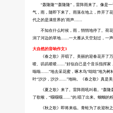
“轰隆隆”“轰隆隆”，雷阵雨来了。像
气，雨，随即下来了。雨落在地上，炸开了
代之的是满世界的`雨声……
不知在什么时候，雨，悄悄地停了。荷
润了河边的草地……一大雁从天空划过，一声
大自然的音响作文3
《春之歌》开唱了。美丽的迎春花开了万
喳、叽叽喳喳……”好似自己是个音乐指挥家
嗡嗡……”地去采花蜜，啄木鸟“咄咄”地为树
叶“沙沙，沙沙……”地响。《春之歌》真是
《夏之歌》来了。雷阵雨吼叫着。“轰隆
了歌喉，“啯啯啯……”的.唱了出来。蝈蝈的
《秋之歌》即将来临。青蛙为了欢迎秋之