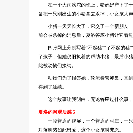
在一个大雨滂沱的晚上，猪妈妈产下了
备把一只刚出生的小猪拿去杀掉，小女孩大
小猪一天天长大了，它交了一个新朋友
前会被杀掉的消息后，夏洛答应小猪让它看
四张网上分别写着“不起猪”“了不起的猪
了孩子，但她仍旧执着的帮助小猪，最后小
此被动物们接纳。
动物们为了报答她，轮流看管卵巢，直
得到了延续。
这个故事让我明白，无论答应过什么事
夏洛的网观后感 5
一段普通的视屏，一个普通的村庄，一
对落脚猪如此恩爱，这个小女孩叫弗恩。