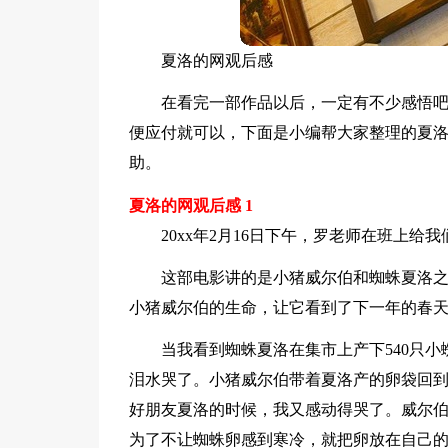
夏洛的网观后感
在看完一部作品以后，一定有不少感悟
便应付就可以，下面是小编帮大家整理的夏洛
助。
夏洛的网观后感 1
20xx年2月16日下午，罗老师在班上
这部电影讲的是小猪威尔伯和蜘蛛夏洛
小猪威尔伯的生命，让它看到了下一年的春
当我看到蜘蛛夏洛在集市上产下540只
泪水哭了。小猪威尔伯带着夏洛产的卵袋回
好朋友夏洛的时候，我又感动得哭了。威尔
为了不让蜘蛛卵感到寒冷，就把卵放在自己