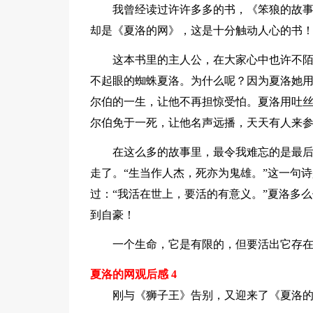
我曾经读过许许多多的书，《笨狼的故
却是《夏洛的网》，这是十分触动人心的书
这本书里的主人公，在大家心中也许不
不起眼的蜘蛛夏洛。为什么呢？因为夏洛她
尔伯的一生，让他不再担惊受怕。夏洛用吐
尔伯免于一死，让他名声远播，天天有人来
在这么多的故事里，最令我难忘的是最
走了。“生当作人杰，死亦为鬼雄。”这一句
过：“我活在世上，要活的有意义。”夏洛多
到自豪！
一个生命，它是有限的，但要活出它存
夏洛的网观后感 4
刚与《狮子王》告别，又迎来了《夏洛的