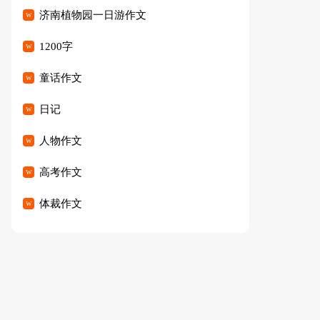
篇
济南植物园一日游作文
1200字
童话作文
日记
人物作文
高考作文
体裁作文