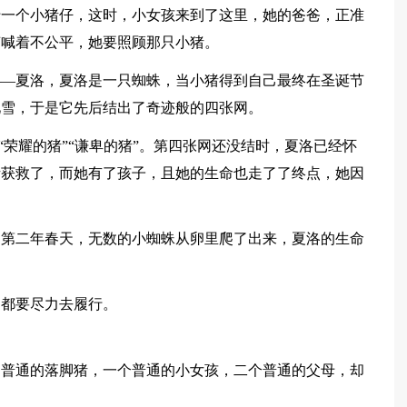
十一个小猪仔，这时，小女孩来到了这里，她的爸爸，正准
声喊着不公平，她要照顾那只小猪。
——夏洛，夏洛是一只蜘蛛，当小猪得到自己最终在圣诞节
见雪，于是它先后结出了奇迹般的四张网。
”“荣耀的猪”“谦卑的猪”。第四张网还没结时，夏洛已经怀
猪获救了，而她有了孩子，且她的生命也走了了终点，她因
到第二年春天，无数的小蜘蛛从卵里爬了出来，夏洛的生命
，都要尽力去履行。
只普通的落脚猪，一个普通的小女孩，二个普通的父母，却