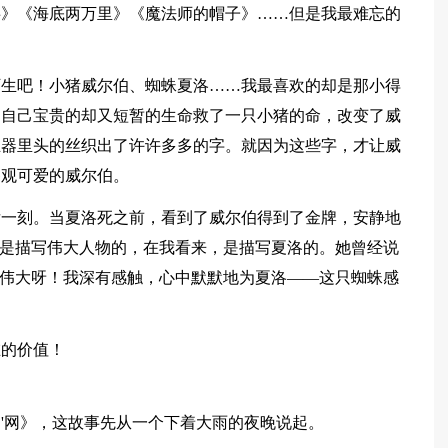
事》《海底两万里》《魔法师的帽子》……但是我最难忘的
！
陌生吧！小猪威尔伯、蜘蛛夏洛……我最喜欢的却是那小得
用自己宝贵的却又短暂的生命救了一只小猪的命，改变了威
丝器里头的丝织出了许许多多的字。就因为这些字，才让威
参观可爱的威尔伯。
后一刻。当夏洛死之前，看到了威尔伯得到了金牌，安静地
诗是描写伟大人物的，在我看来，是描写夏洛的。她曾经说
么伟大呀！我深有感触，心中默默地为夏洛——这只蜘蛛感
在的价值！
'网》，这故事先从一个下着大雨的夜晚说起。