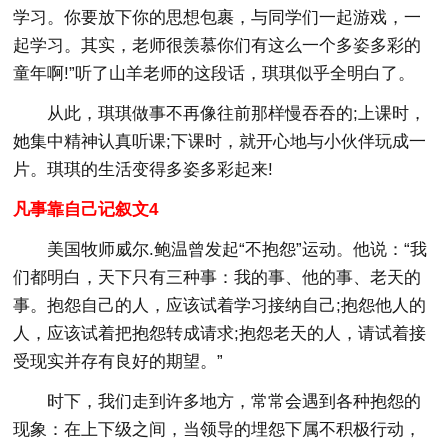
学习。你要放下你的思想包裹，与同学们一起游戏，一
起学习。其实，老师很羡慕你们有这么一个多姿多彩的
童年啊!”听了山羊老师的这段话，琪琪似乎全明白了。
从此，琪琪做事不再像往前那样慢吞吞的;上课时，
她集中精神认真听课;下课时，就开心地与小伙伴玩成一
片。琪琪的生活变得多姿多彩起来!
凡事靠自己记叙文4
美国牧师威尔.鲍温曾发起“不抱怨”运动。他说：“我
们都明白，天下只有三种事：我的事、他的事、老天的
事。抱怨自己的人，应该试着学习接纳自己;抱怨他人的
人，应该试着把抱怨转成请求;抱怨老天的人，请试着接
受现实并存有良好的期望。”
时下，我们走到许多地方，常常会遇到各种抱怨的
现象：在上下级之间，当领导的埋怨下属不积极行动，