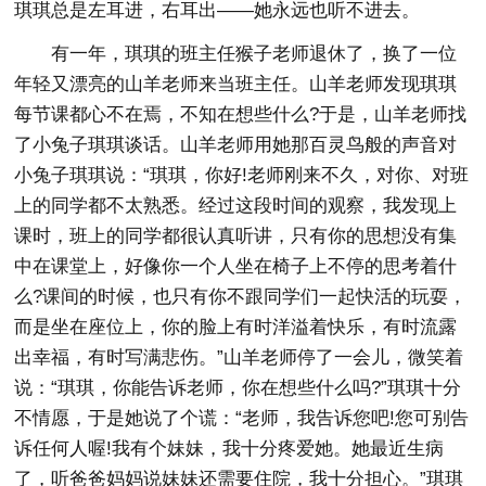
琪琪总是左耳进，右耳出——她永远也听不进去。
有一年，琪琪的班主任猴子老师退休了，换了一位
年轻又漂亮的山羊老师来当班主任。山羊老师发现琪琪
每节课都心不在焉，不知在想些什么?于是，山羊老师找
了小兔子琪琪谈话。山羊老师用她那百灵鸟般的声音对
小兔子琪琪说：“琪琪，你好!老师刚来不久，对你、对班
上的同学都不太熟悉。经过这段时间的观察，我发现上
课时，班上的同学都很认真听讲，只有你的思想没有集
中在课堂上，好像你一个人坐在椅子上不停的思考着什
么?课间的时候，也只有你不跟同学们一起快活的玩耍，
而是坐在座位上，你的脸上有时洋溢着快乐，有时流露
出幸福，有时写满悲伤。”山羊老师停了一会儿，微笑着
说：“琪琪，你能告诉老师，你在想些什么吗?”琪琪十分
不情愿，于是她说了个谎：“老师，我告诉您吧!您可别告
诉任何人喔!我有个妹妹，我十分疼爱她。她最近生病
了，听爸爸妈妈说妹妹还需要住院，我十分担心。”琪琪