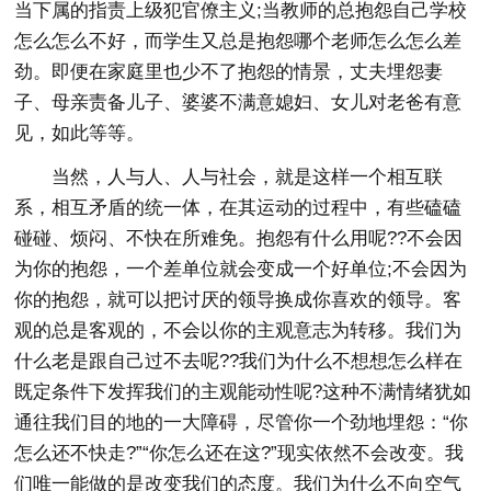
当下属的指责上级犯官僚主义;当教师的总抱怨自己学校
怎么怎么不好，而学生又总是抱怨哪个老师怎么怎么差
劲。即便在家庭里也少不了抱怨的情景，丈夫埋怨妻
子、母亲责备儿子、婆婆不满意媳妇、女儿对老爸有意
见，如此等等。
当然，人与人、人与社会，就是这样一个相互联
系，相互矛盾的统一体，在其运动的过程中，有些磕磕
碰碰、烦闷、不快在所难免。抱怨有什么用呢??不会因
为你的抱怨，一个差单位就会变成一个好单位;不会因为
你的抱怨，就可以把讨厌的领导换成你喜欢的领导。客
观的总是客观的，不会以你的主观意志为转移。我们为
什么老是跟自己过不去呢??我们为什么不想想怎么样在
既定条件下发挥我们的主观能动性呢?这种不满情绪犹如
通往我们目的地的一大障碍，尽管你一个劲地埋怨：“你
怎么还不快走?”“你怎么还在这?”现实依然不会改变。我
们唯一能做的是改变我们的态度。我们为什么不向空气