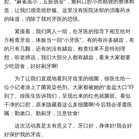
腔。“麻雀虽小，五脏俱全”，雅科口腔小而精致的整体构
造，让我们感觉很舒服。这里没有医院浓郁的消毒药水
的味道，消除了我对牙医的恐惧。
紧接着，我们两人一组，在牙医的指导下相互给对
方检查牙齿，体验当一回“小牙医”。有的有许多龋齿，有
的只有几颗，还有的没有龋齿。检查结果不是特别理
想，听老师说，我们大部分人都有龋齿，看来大家都要
少吃甜食，好好刷牙啊!
为了让我们直观地看到牙齿里的细菌，徐医生给一
位小记者涂上了菌斑染色剂。大家都被她的“血盆大口”吓
到了。徐医生告诉我们，呈现出来的红色就菌斑。看似
干净的口腔，原来隐藏着这么多细菌啊!今后我会谨遵医
嘱：勤漱口、勤刷牙，注意饮食!
这次活动真是太有意义了。牙口好，身体好!我会好
好保护我的牙齿。