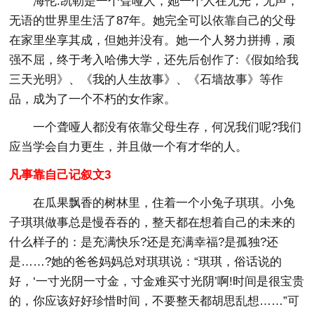
海伦.凯勒是一个聋哑人，她一个人在无光，无声，
无语的世界里生活了87年。她完全可以依靠自己的父母
在家里坐享其成，但她并没有。她一个人努力拼搏，顽
强不屈，终于考入哈佛大学，还先后创作了:《假如给我
三天光明》、《我的人生故事》、《石墙故事》等作
品，成为了一个不朽的女作家。
一个聋哑人都没有依靠父母生存，何况我们呢?我们
应当学会自力更生，并且做一个有才华的人。
凡事靠自己记叙文3
在瓜果飘香的树林里，住着一个小兔子琪琪。小兔
子琪琪做事总是慢吞吞的，整天都在想着自己的未来的
什么样子的：是充满快乐?还是充满幸福?是孤独?还
是……?她的爸爸妈妈总对琪琪说：“琪琪，俗话说的
好，‘一寸光阴一寸金，寸金难买寸光阴’啊!时间是很宝贵
的，你应该好好珍惜时间，不要整天都胡思乱想……”可