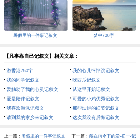
暑假里的一件事记叙文
梦中700字
【凡事靠自己记叙文】相关文章：
游香港750字
我的心儿怦怦跳记叙文
我的同学记叙文
吃西瓜记叙文
爱触动了我的心灵记叙文
从这里开始记叙文
爱是陪伴记叙文
可爱的小鸡优秀记叙文
我喜欢游泳记叙文
那些灿烂的细节记叙文
请到我的家乡来记叙文
这次我没有后悔记叙文
上一篇：
暑假里的一件事记叙文
下一篇：
藏在雨伞下的爱-初一-记