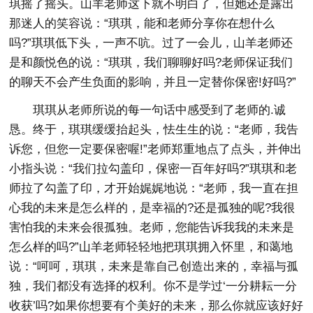
琪摇了摇头。山羊老师这下就不明白了，但她还是露出
那迷人的笑容说：“琪琪，能和老师分享你在想什么
吗?”琪琪低下头，一声不吭。过了一会儿，山羊老师还
是和颜悦色的说：“琪琪，我们聊聊好吗?老师保证我们
的聊天不会产生负面的影响，并且一定替你保密!好吗?”
琪琪从老师所说的每一句话中感受到了老师的.诚
恳。终于，琪琪缓缓抬起头，怯生生的说：“老师，我告
诉您，但您一定要保密喔!”老师郑重地点了点头，并伸出
小指头说：“我们拉勾盖印，保密一百年好吗?”琪琪和老
师拉了勾盖了印，才开始娓娓地说：“老师，我一直在担
心我的未来是怎么样的，是幸福的?还是孤独的呢?我很
害怕我的未来会很孤独。老师，您能告诉我我的未来是
怎么样的吗?”山羊老师轻轻地把琪琪拥入怀里，和蔼地
说：“呵呵，琪琪，未来是靠自己创造出来的，幸福与孤
独，我们都没有选择的权利。你不是学过‘一分耕耘一分
收获’吗?如果你想要有个美好的未来，那么你就应该好好