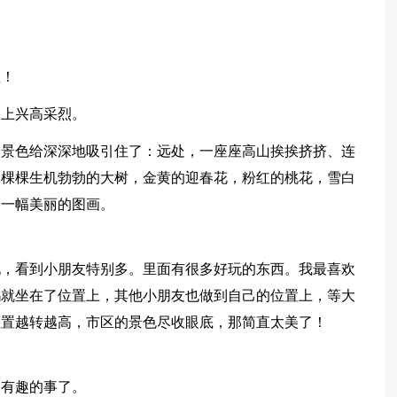
啦！
路上兴高采烈。
的景色给深深地吸引住了：远处，一座座高山挨挨挤挤、连
一棵棵生机勃勃的大树，金黄的迎春花，粉红的桃花，雪白
了一幅美丽的图画。
玩，看到小朋友特别多。里面有很多好玩的东西。我最喜欢
妈就坐在了位置上，其他小朋友也做到自己的位置上，等大
位置越转越高，市区的景色尽收眼底，那简直太美了！
追有趣的事了。