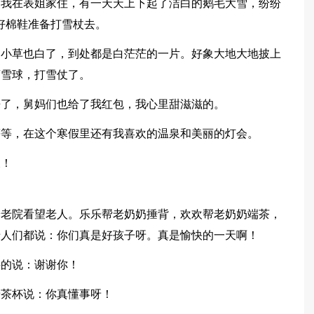
间我在表姐家住，有一天天上下起了洁白的鹅毛大雪，纷纷
好棉鞋准备打雪杖去。
，小草也白了，到处都是白茫茫的一片。好象大地大地披上
滚雪球，打雪仗了。
来了，舅妈们也给了我红包，我心里甜滋滋的。
等等，在这个寒假里还有我喜欢的温泉和美丽的灯会。
假！
养老院看望老人。乐乐帮老奶奶捶背，欢欢帮老奶奶端茶，
老人们都说：你们真是好孩子呀。真是愉快的一天啊！
兴的说：谢谢你！
着茶杯说：你真懂事呀！