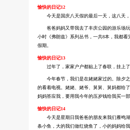
愉快的日记12
今天是国庆八天假的最后一天，这八天
爸爸妈妈又带我去了丰庆公园的游乐场玩
小时《弗朗兹》系列丛书，一共8本，我都看
假期。
愉快的日记13
过年了，家家户户都贴上了春联，挂上
今年春节，我们是在姥姥家过的。除夕
的看着电视。姥姥、姥爷、舅舅、舅妈都给
妈妈答应我，要用我今年的压岁钱给我买一
愉快的日记14
今天是星期日我爸爸的朋友来我们雁鸣
条小鱼，大的我们做红烧鱼了，小的妈妈给