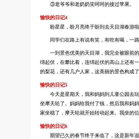
③老爷爷和老奶奶笑呵呵的接过苹果。
愉快的日记4
盼星星，盼月亮终于盼到去天目湖春游
同学们在路上有说有笑，有吃有喝，一
一到景色优美的天目湖，我完全被眼前
绵起伏，在攀比着，连绵起伏的高山上还有
的梨花，还有几户人家，这美丽的景色构成
愉快的日记5
今天是星期天，我和妈妈到儿童公园去
坐摩天轮了。妈妈给我付了钱，然后我和妈
家坐稳了，摩天轮就开始转动起来。我坐的
愉快的日记6
期望已久的春节终于来临了，这是新年