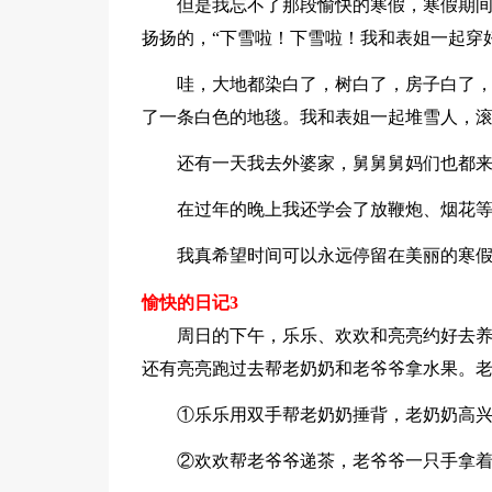
但是我忘不了那段愉快的寒假，寒假期
扬扬的，“下雪啦！下雪啦！我和表姐一起穿
哇，大地都染白了，树白了，房子白了
了一条白色的地毯。我和表姐一起堆雪人，
还有一天我去外婆家，舅舅舅妈们也都
在过年的晚上我还学会了放鞭炮、烟花
我真希望时间可以永远停留在美丽的寒
愉快的日记3
周日的下午，乐乐、欢欢和亮亮约好去
还有亮亮跑过去帮老奶奶和老爷爷拿水果。
①乐乐用双手帮老奶奶捶背，老奶奶高
②欢欢帮老爷爷递茶，老爷爷一只手拿