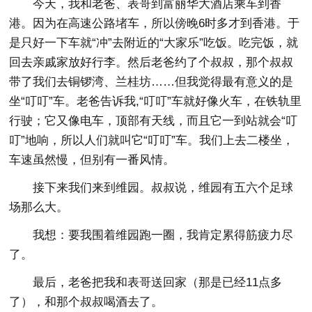
今天，我和老爸、表哥到富丽华大酒店乘车到香
港。因为在高速公路堵车，所以傍晚6时多才到香港。于
是只好一下车就“冲”去附近的“大家乐”吃饭。吃完饭，就
回去亲戚家放好行李。然后老爸约了个叔叔，那个叔叔
带了我们去铜锣湾、兰桂坊……但我觉得最有意义的是
坐“叮叮”车。老爸告诉我,“叮叮”车就好像火车，在铁轨里
行驶；它又像电车，顶部有天线，而且它一到站就会“叮
叮”地响，所以人们就叫它“叮叮”车。我们上去二楼坐，
车速虽然慢，但别有一番风情。
接下来我们来到维园。叔叔说，维园有五六个足球
场那么大。
我想：要我围着维园跑一圈，我肯定累得筋疲力尽
了。
最后，老爸把我和表哥送回家（那是已经11点多
了），和那个叔叔喝酒去了。