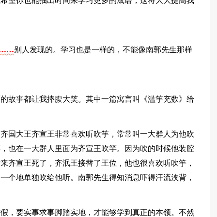
我希望你也能抽出时间来学习更多的成语，这将大大提高我
字……
别人发现的。学习也是一样的，不能像南郭先生那样
。
面的故事都让我捧腹大笑。其中一篇寓言叫《滥竽充数》给
。
。齐国大王齐宣王非常喜欢听吹竽，常常叫一大群人为他吹
竽，也在一大群人里面为齐宣王吹竽。因为吹的时候他装腔
后来齐宣王死了，齐泯王接替了王位，他也很喜欢听吹竽，
个一个地单独吹给他听。南郭先生得知消息吓得汗流浃背，
作假，要实事求事脚踏实地，才能够学到真正的本领。不然