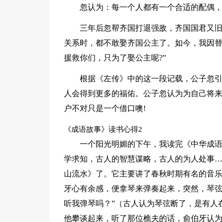
忽认为：每一个人都有一个合适的配偶
三年后忽帮齐国打退强敌，齐国国君又旧
关系时，都不敢娶齐国公主了。如今，我因
援救你们，只为了娶公主呢?”
根据《左传》中的这一段记载，公子忽引
人会得到更多的福佑。公子忽认为为自己将
户不对只是一个借口噢!
《成语故事》读书心得2
一个阳光明媚的下午，我读完《中华成
学求知，古人的智慧谋略，古人的为人处事
山流水》了。它主要讲了春秋时期有名的音
牙心有余感，便拿琴来弹奏起来，突然，琴弦
听我弹琴吗？”（古人认为琴弦断了，是有人
他攀谈起来，听了那位樵夫的话，俞伯牙认