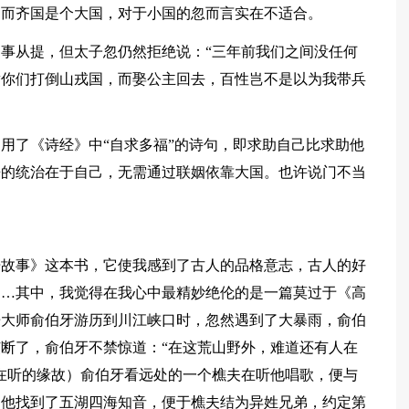
，而齐国是个大国，对于小国的忽而言实在不适合。
事从提，但太子忽仍然拒绝说：“三年前我们之间没任何
替你们打倒山戎国，而娶公主回去，百性岂不是以为我带兵
用了《诗经》中“自求多福”的诗句，即求助自己比求助他
来的统治在于自己，无需通过联姻依靠大国。也许说门不当
语故事》这本书，它使我感到了古人的品格意志，古人的好
……其中，我觉得在我心中最精妙绝伦的是一篇莫过于《高
乐大师俞伯牙游历到川江峡口时，忽然遇到了大暴雨，俞伯
断了，俞伯牙不禁惊道：“在这荒山野外，难道还有人在
在听的缘故）俞伯牙看远处的一个樵夫在听他唱歌，便与
为他找到了五湖四海知音，便于樵夫结为异姓兄弟，约定第