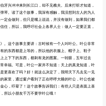
俞伯牙兴冲冲来到长江口，却不见樵夫。后来打听才知道，
不弹琴。读了这个故事，我深有感触，我没想到古人的为人
他一定会做到，但只是嘴上说说，并没有做到，如果我们都
会信任，所以，我呼吁社会上各界人士：做人一定要正直，
。
龙》。这个故事主要讲：古时候有一个人叫叶公。叶公非常
所有的东西都是上等的，所以他的衣服上、帽子上、鞋子
里上上下下的东西，都刺有龙的图案。一转眼，五年过去
非常幸福。可是，叶公一家并不知道：天上的真龙知道，叶
不是更喜欢了吗？好！就这么决定了，我明天下凡去见一见
公的家里，通过窗户看到了正在呼呼大睡的叶公，叶公也被
冒金心，吓晕了！这个故事告诉我们：有些人只是表面上喜
西，所以小朋友千万不要学叶公哦！