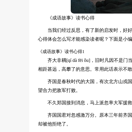
《成语故事》读书心得
当我们经过反思，有了新的启发时，好
心得体会怎么写才能感染读者呢？下面是小
《成语故事》读书心得1
齐大非耦[qí dà fēi ǒu]，旧时
相距甚远，高攀了的意思。常用此话表示不
齐国是春秋时代的大国，有次北方山戎
望合力把敌军打败。
不久郑国接到消息，马上派忽率大军援
齐国国君对忽感激万分。原本三年前齐
却被他拒绝了。