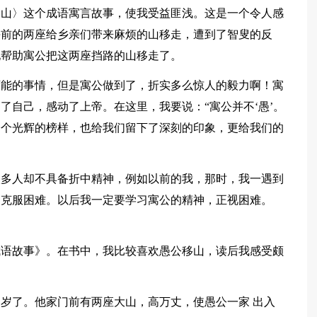
移山〉这个成语寓言故事，使我受益匪浅。这是一个令人感
每前的两座给乡亲们带来麻烦的山移走，遭到了智叟的反
地帮助寓公把这两座挡路的山移走了。
可能的事情，但是寓公做到了，折实多么惊人的毅力啊！寓
了自己，感动了上帝。在这里，我要说：“寓公并不‘愚’。
一个光辉的榜样，也给我们留下了深刻的印象，更给我们的
很多人却不具备折中精神，例如以前的我，那时，我一遇到
和克服困难。以后我一定要学习寓公的精神，正视困难。
成语故事》。在书中，我比较喜欢愚公移山，读后我感受颇
岁了。他家门前有两座大山，高万丈，使愚公一家 出入