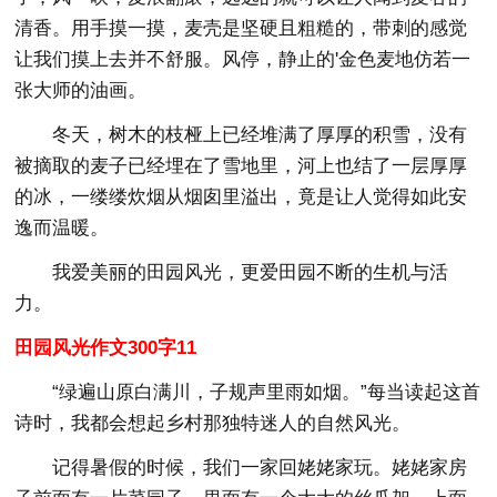
清香。用手摸一摸，麦壳是坚硬且粗糙的，带刺的感觉
让我们摸上去并不舒服。风停，静止的'金色麦地仿若一
张大师的油画。
冬天，树木的枝桠上已经堆满了厚厚的积雪，没有
被摘取的麦子已经埋在了雪地里，河上也结了一层厚厚
的冰，一缕缕炊烟从烟囱里溢出，竟是让人觉得如此安
逸而温暖。
我爱美丽的田园风光，更爱田园不断的生机与活
力。
田园风光作文300字11
“绿遍山原白满川，子规声里雨如烟。”每当读起这首
诗时，我都会想起乡村那独特迷人的自然风光。
记得暑假的时候，我们一家回姥姥家玩。姥姥家房