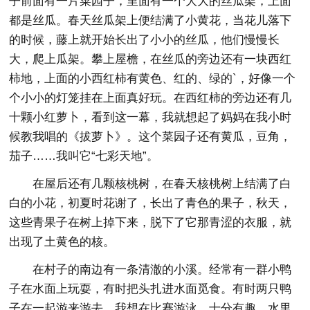
子前面有一片菜园子，里面有一个大大的丝瓜架，上面
都是丝瓜。春天丝瓜架上便结满了小黄花，当花儿落下
的时候，藤上就开始长出了小小的丝瓜，他们慢慢长
大，爬上瓜架。攀上屋檐，在丝瓜的旁边还有一块西红
柿地，上面的小西红柿有黄色、红的、绿的`，好像一个
个小小的灯笼挂在上面真好玩。在西红柿的旁边还有几
十颗小红萝卜，看到这一幕，我就想起了妈妈在我小时
候教我唱的《拔萝卜》。这个菜园子还有黄瓜，豆角，
茄子……我叫它“七彩天地”。
在屋后还有几颗核桃树，在春天核桃树上结满了白
白的小花，初夏时花谢了，长出了青色的果子，秋天，
这些青果子在树上掉下来，脱下了它那青涩的衣服，就
出现了土黄色的核。
在村子的南边有一条清澈的小溪。经常有一群小鸭
子在水面上玩耍，有时把头扎进水面觅食。有时两只鸭
子在一起游来游去，我想在比赛游泳，十分有趣。水里