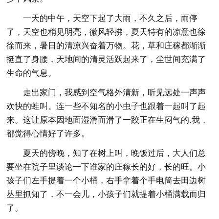
一天的中午，天空下起了大雨，不久之后，雨停
了，天空也稍见明亮，微风轻拂，夏天特有的凉意也徐
徐而来，暑日的清凉兴奋着万物。花，草和庄稼都渐渐
挺直了身腰，天地间的清灵活跃起来了，尘世间充满了
生命的气息。
走出家门，我感到空气格外清新，听见远处一声声
欢快的蛙叫。连一些不知名的小虫子也跟着一起叫了起
来。这让原本因地面湿滑而滑了一跤正在生闷气的.我，
都觉得心情好了许多。
夏天的傍晚，知了在树上叫，晚饭过后，大人们总
要坐在院子里谈论一下谁家的庄稼长的好，长的旺。小
孩子们左手提着一个小桶，右手拿着个手电筒去田边树
丛里抓知了，不一会儿，小孩子们就提着小桶满载而归
了。