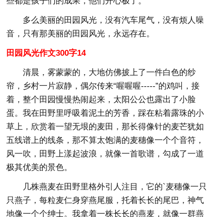
些都是孩子们的成果，他们开心极了。
多么美丽的田园风光，没有汽车尾气，没有烦人噪
音，只有那美丽的田园风光，永远存在。
田园风光作文300字14
清晨，雾蒙蒙的，大地仿佛披上了一件白色的纱
帘，乡村一片寂静，偶尔传来“喔喔喔-----”的鸡叫，接
着，整个田园慢慢热闹起来，太阳公公也露出了小脸
蛋。我在田野里呼吸着泥土的芳香，踩在粘着露珠的小
草上，欣赏着一望无垠的麦田，那长得像针的麦芒犹如
五线谱上的线条，那不算太饱满的麦穗像一个个音符，
风一吹，田野上漾起波浪，就像一首歌谱，勾成了一道
极其优美的景色。
几株燕麦在田野里格外引人注目，它的`麦穗像一只
只燕子，每粒麦仁身穿燕尾服，托着长长的尾巴，神气
地像一个个绅士。我拿着一株长长的燕麦，就像一群燕