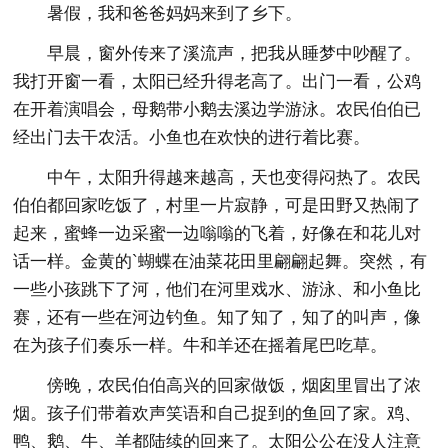
暑假，我和爸爸妈妈来到了乡下。
早晨，窗外传来了溪流声，把我从睡梦中吵醒了。
我打开窗一看，太阳已经升得老高了。出门一看，公鸡
在开着演唱会，母鹅带小鹅去溪边学游泳。农民伯伯已
经出门去干农活。小鱼也在欢快的进行着比赛。
中午，太阳升得越来越高，天也变得闷热了。农民
伯伯都回家吃饭了，村里一片寂静，可是田野又热闹了
起来，蜜蜂一边采蜜一边嗡嗡的飞着，好像在和花儿对
话一样。金黄的`蝴蝶在油菜花田里翩翩起舞。突然，有
一些小孩跳下了河，他们在河里戏水、游泳、和小鱼比
赛，还有一些在河边钓鱼。知了知了，知了的叫声，像
在为孩子们奏乐一样。牛和羊还在摇着尾巴吃草。
傍晚，农民伯伯高兴的回家做饭，烟囱里冒出了浓
烟。孩子们带着欢声笑语和自己捉到的鱼回了家。鸡、
鸭、鹅、牛、羊都陆续的回来了。太阳公公在没人注意