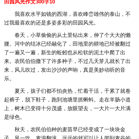
田园风光作文300字10
我喜欢水平如镜的西湖，喜欢峰峦雄伟的泰山，不
过我最喜欢的还是多姿多彩的田园风光。
春天，小草偷偷的从土里钻出来，伸了个大大的懒
腰。河中的结冰已经融化了，田地里的耕地已经被翻过
了一遍又一遍，新生的蚯蚓也从松软的泥土中爬了出
来。农民伯伯撒下了许多种子，不过几天芽儿就长了出
来，风儿吹过，发出沙沙的声响，真是美妙动听的音
乐。
夏天，孩子们都不怕炎热，忙着干活，干累了就卷
起裤子，脱下鞋子，跑到池塘里抓蝌蚪。走在羊肠小道
上，树木已变得十分茂盛，放眼望去，一大片一大片满
是绿色。
秋天，农民伯伯种的麦苗早已经变成了一块块金
子，风一吹，麦浪翻滚，远远的就可以让人闻到麦谷的