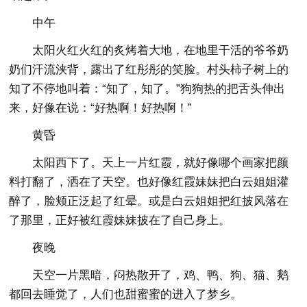
中午
太阳火红火红的炙烤着大地，在地里干活的爷爷奶
奶们汗流浃背，露出了红彤彤的笑脸。村头柿子树上的
知了不停地叫着：“知了，知了。”狗狗热的把舌头伸出
来，好像在说：“好热啊！好热啊！”
黄昏
太阳西下了。天上一片红霞，就好像哪个画家把颜
料打翻了，洒在了天空。也好像红霞妹妹把白云姐姐灌
醉了，脸颊正泛起了红晕。或是白云姐姐把红披风落在
了那里，正好被红霞妹妹披在了自己身上。
夜晚
天空一片黑暗，闷热散开了，鸡、鸭、狗、猫、鹅
都回去睡觉了，人们也甜蜜蜜的进入了梦乡。