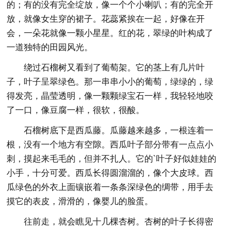
的；有的没有完全绽放，像一个个小喇叭；有的完全开
放，就像女生穿的裙子。花蕊紧挨在一起，好像在开
会，一朵花就像一颗小星星。红的花，翠绿的叶构成了
一道独特的田园风光。
绕过石榴树又看到了葡萄架。它的茎上有几片叶
子，叶子呈翠绿色。那一串串小小的葡萄，绿绿的，绿
得发亮，晶莹透明，像一颗颗绿宝石一样，我轻轻地咬
了一口，像豆腐一样，很软，很酸。
石榴树底下是西瓜藤。瓜藤越来越多，一根连着一
根，没有一个地方有空隙。西瓜叶子部分带有一点点小
刺，摸起来毛毛的，但并不扎人。它的`叶子好似娃娃的
小手，十分可爱。西瓜长得圆溜溜的，像个大皮球。西
瓜绿色的外衣上面镶嵌着一条条深绿色的绸带，用手去
摸它的表皮，滑滑的，像婴儿的脸蛋。
往前走，就会瞧见十几棵杏树。杏树的叶子长得密