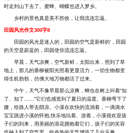
时走到山下去了。蜜蜂、蝴蝶也进入梦乡。
乡村的景色真是美不胜收，让我流连忘返。
田园风光作文300字8
田园的风光是迷人的，田园的空气是新鲜的'，田园
的天空是蔚蓝的，田园使你流连忘返。
早晨，天气凉爽，空气新鲜，太阳出来，照到了草
地上，那儿的垂柳被阳光照着更显活力，一切生物都变
得生机勃勃，仿佛大地万物都活了过来。
中午，天气不像早晨那么凉爽，蝉虫在树上叫着“知
了、知了……”它们也感觉到了夏日的温度。垂柳弯下了
腰，给路人带去阴凉。小溪在欢快的流淌着，一滴滴水
宝宝跳进小溪的怀抱,快乐地玩着、游着，小溪很欢迎孩
子们的到来，用美丽的浪花拥抱着它们，孩子们的笑容
也融入到了空气里，给炎热的天气增添了几分乐趣。