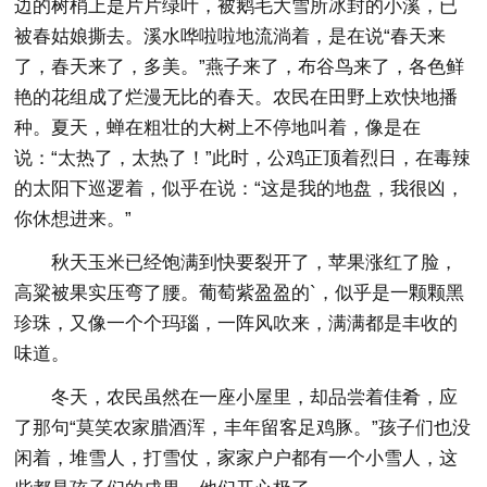
边的树梢上是片片绿叶，被鹅毛大雪所冰封的小溪，已
被春姑娘撕去。溪水哗啦啦地流淌着，是在说“春天来
了，春天来了，多美。”燕子来了，布谷鸟来了，各色鲜
艳的花组成了烂漫无比的春天。农民在田野上欢快地播
种。夏天，蝉在粗壮的大树上不停地叫着，像是在
说：“太热了，太热了！”此时，公鸡正顶着烈日，在毒辣
的太阳下巡逻着，似乎在说：“这是我的地盘，我很凶，
你休想进来。”
秋天玉米已经饱满到快要裂开了，苹果涨红了脸，
高粱被果实压弯了腰。葡萄紫盈盈的`，似乎是一颗颗黑
珍珠，又像一个个玛瑙，一阵风吹来，满满都是丰收的
味道。
冬天，农民虽然在一座小屋里，却品尝着佳肴，应
了那句“莫笑农家腊酒浑，丰年留客足鸡豚。”孩子们也没
闲着，堆雪人，打雪仗，家家户户都有一个小雪人，这