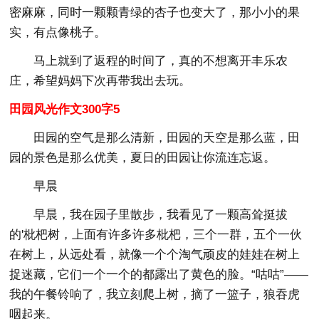
密麻麻，同时一颗颗青绿的杏子也变大了，那小小的果
实，有点像桃子。
马上就到了返程的时间了，真的不想离开丰乐农
庄，希望妈妈下次再带我出去玩。
田园风光作文300字5
田园的空气是那么清新，田园的天空是那么蓝，田
园的景色是那么优美，夏日的田园让你流连忘返。
早晨
早晨，我在园子里散步，我看见了一颗高耸挺拔
的'枇杷树，上面有许多许多枇杷，三个一群，五个一伙
在树上，从远处看，就像一个个淘气顽皮的娃娃在树上
捉迷藏，它们一个一个的都露出了黄色的脸。“咕咕”——
我的午餐铃响了，我立刻爬上树，摘了一篮子，狼吞虎
咽起来。