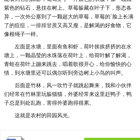
紫色的钻石，悬挂在树上。草莓躲藏在叶子下，形态各
异，一次外公塞到了一颗超大的草莓，草莓的`脸上长满
了的痘痘，一排排甘蔗又高又瘦，是解渴的好食物，它
像根绳子一样。
左面是水塘，里面有鱼和虾，荷叶挨挨挤挤的在水
塘上，一颗晶莹的水珠落在荷叶上，给荷叶解了解渴，
青蛙在荷叶上蹦来跳去，唱着歌很开心，给你愉快的心
情，到水塘里还可以偶尔听到旁边树上小鸟的叫声。
后面是竹林，风一吹竹子就跳起舞来，我和小伙伴
们经常在竹林里玩躲猫猫，外婆经常来这里赶鸭子，鸭
子总是到处乱跑，害得外婆跑得很累。
这就是农村的田园风光。