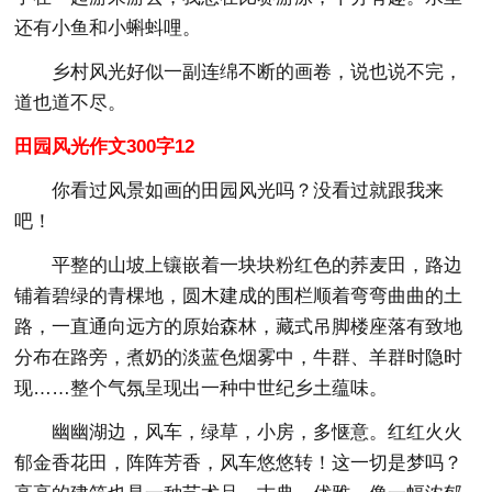
还有小鱼和小蝌蚪哩。
乡村风光好似一副连绵不断的画卷，说也说不完，
道也道不尽。
田园风光作文300字12
你看过风景如画的田园风光吗？没看过就跟我来
吧！
平整的山坡上镶嵌着一块块粉红色的荞麦田，路边
铺着碧绿的青棵地，圆木建成的围栏顺着弯弯曲曲的土
路，一直通向远方的原始森林，藏式吊脚楼座落有致地
分布在路旁，煮奶的淡蓝色烟雾中，牛群、羊群时隐时
现……整个气氛呈现出一种中世纪乡土蕴味。
幽幽湖边，风车，绿草，小房，多惬意。红红火火
郁金香花田，阵阵芳香，风车悠悠转！这一切是梦吗？