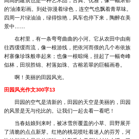
高高的建筑也是一种艺术品，古典、优雅，像一幅浓郁
的'油漆彩画。到处弥漫着绿色，连空气也飘着青草味。
四周一片绿油油，绿得惊艳，风车也停下来，陶醉在美
景中……
在村里，有一条弯弯曲曲的小河。它从农田中由南
往西缓缓而流，像一根游线，把依河而偎的几个布依族
村寨像珍珠般串起来；也像一根晾绳，挂起了一幅奇峰
似林，田坝胜锦、村落如珠、古榕若翠的巨幅画卷。
啊！美丽的田园风光。
田园风光作文300字13
田园的空气是清新的，田园的天空是美丽的，田园
的风景是无与伦比的。让我们一起去看一看吧！
当春姑娘到来时，被冰雪所覆盖的小草、田野展开
了清脆的点点新芽。红艳的桃花喷吐着迷人的芬芳，河