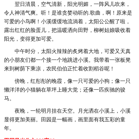
翌日清晨，空气清新，阳光明媚，一阵风儿吹来，
令人神清气爽。听！是谁贪婪动听的.歌曲，啊！原来是
可爱的小鸟啊！小溪缓缓地流淌着，太阳公公醒了啦，
露出红红的脸蛋儿，把温暖洒向田野，柳树姑娘吸收着
阳光，变得更加可爱。
中午时分，太阳火辣辣的炙烤着大地，可爱又天真
的小朋友们都一个接一个地跳进小溪。我带着一张板凳
来到树荫下乘凉，农民伯伯正忙着收割稻谷呢！
傍晚，红彤彤的晚霞，像一只可爱的小狗；像一只
懒洋洋的小猫躺在草坪上睡大觉；还像一匹疾驰的骏
马。
夜晚，一轮明月挂在天空。月光洒在小溪上，小溪
显得更加美丽。田园是一幅画，画里面有我五彩的童
年。