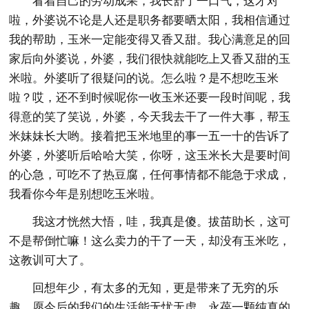
看着自己的劳动成果，我长舒了一口气，这才对
啦，外婆说不论是人还是职务都要晒太阳，我相信通过
我的帮助，玉米一定能变得又香又甜。我心满意足的回
家后向外婆说，外婆，我们很快就能吃上又香又甜的玉
米啦。外婆听了很疑问的说。怎么啦？是不想吃玉米
啦？哎，还不到时候呢你一收玉米还要一段时间呢，我
得意的笑了笑说，外婆，今天我去干了一件大事，帮玉
米妹妹长大哟。接着把玉米地里的事一五一十的告诉了
外婆，外婆听后哈哈大笑，你呀，这玉米长大是要时间
的心急，可吃不了热豆腐，任何事情都不能急于求成，
我看你今年是别想吃玉米啦。
我这才恍然大悟，哇，我真是傻。拔苗助长，这可
不是帮倒忙嘛！这么卖力的干了一天，却没有玉米吃，
这教训可大了。
回想年少，有太多的无知，更是带来了无穷的乐
趣，愿今后的我们的生活能无忧无虑，永葆一颗纯真的