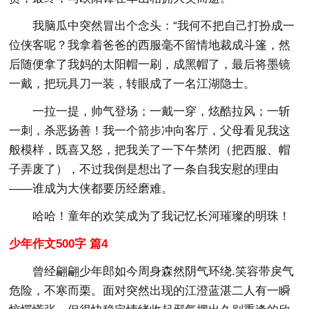
我脑瓜中突然冒出个念头：“我何不把自己打扮成一
位侠客呢？我拿着爸爸的西服毫不留情地裁成斗篷，然
后随便拿了我妈的太阳帽一刷，成黑帽了，最后将墨镜
一戴，把玩具刀一装，转眼成了一名江湖隐士。
一拉一提，帅气登场；一戴一穿，炫酷拉风；一斩
一刺，杀恶扬善！我一个箭步冲向客厅，父母看见我这
般模样，既喜又怒，把我关了一下午禁闭（把西服、帽
子弄废了），不过我倒是想出了一条自我安慰的理由
——谁成为大侠都要历经磨难。
哈哈！童年的欢笑成为了我记忆长河璀璨的明珠！
少年作文500字 篇4
曾经翩翩少年郎如今周身森然阴气环绕.笑容带戾气
危险，不寒而栗。面对突然出现的江澄蓝湛二人有一瞬