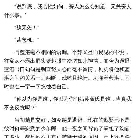
“说到底，我心性如何，旁人怎么会知道，又关旁人
什么事。”
“魏无羡！”
“蓝忘机。”
与蓝湛毫不相同的语调。平静又显而易见的不悦，
往常从不露出眉头蹙起眼中冷厉如此神情，而今为逼退
蓝湛出口句句是刺直戳人心而毫不留情，利刃将他和蓝
湛之间的关系一刀两断，残酷且绝情。刺痛着蓝湛，同
时也在一字一字蚁蚀着自己。
“你以为你是谁，你以为你们姑苏蓝氏是谁，当真我
不会反抗吗？”
当初越是交好，如今越是退避。现在的魏婴已不是
彼时何等恣意的少年郎，他一夜之间背负了承担了隐瞒
了多少，都是他不再真正潇洒无羁的原因。走上这条路