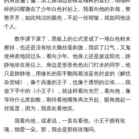
的角度偏了偏，加上操场边那棵老槐树的遮挡，细细碎
碎的闪耀撒在了少年白色衬衫上。我看向他的衣领，整
整齐齐，如此纯洁的颜色，不起一丝褶皱，就如同他这
个人。
数学课下课了，黑板上的公式变成了一堆白色粉末
擦掉，也还是没有给大脑丝毫刺激，我叹了口气，又鬼
使神差地回过头，看向少年。他身上还是披这阳光，静
静地坐在座位上。身边是形形色色出门打水的同学，他
只是静静地，用修长的双手翻阅着淡蓝色封皮的《解忧
杂货铺》，像个高傲的王子，也像个透明的尘埃……我
放下手中的《小王子》，就这样看向光芒，看向他，像
等待什么奖励般，期待着他嘴角再次升起、眼角挑起一
丝弧度，因为，我喜欢看他笑。
我看向他，或者说，一直在看他。小王子拥有玫
瑰，独爱一朵。那，我会是那枝玫瑰吗。