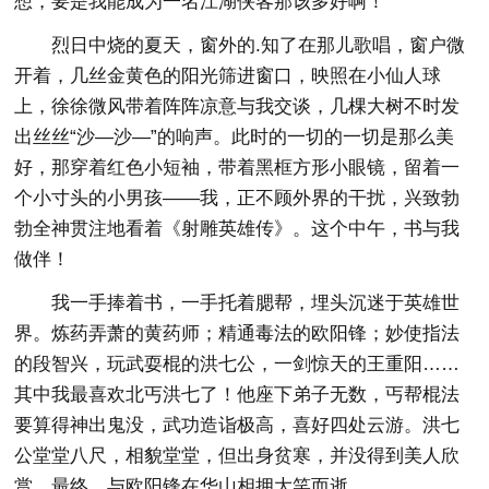
想，要是我能成为一名江湖侠客那该多好啊！
烈日中烧的夏天，窗外的.知了在那儿歌唱，窗户微
开着，几丝金黄色的阳光筛进窗口，映照在小仙人球
上，徐徐微风带着阵阵凉意与我交谈，几棵大树不时发
出丝丝“沙—沙—”的响声。此时的一切的一切是那么美
好，那穿着红色小短袖，带着黑框方形小眼镜，留着一
个小寸头的小男孩——我，正不顾外界的干扰，兴致勃
勃全神贯注地看着《射雕英雄传》。这个中午，书与我
做伴！
我一手捧着书，一手托着腮帮，埋头沉迷于英雄世
界。炼药弄萧的黄药师；精通毒法的欧阳锋；妙使指法
的段智兴，玩武耍棍的洪七公，一剑惊天的王重阳……
其中我最喜欢北丐洪七了！他座下弟子无数，丐帮棍法
要算得神出鬼没，武功造诣极高，喜好四处云游。洪七
公堂堂八尺，相貌堂堂，但出身贫寒，并没得到美人欣
赏，最终，与欧阳锋在华山相拥大笑而逝。