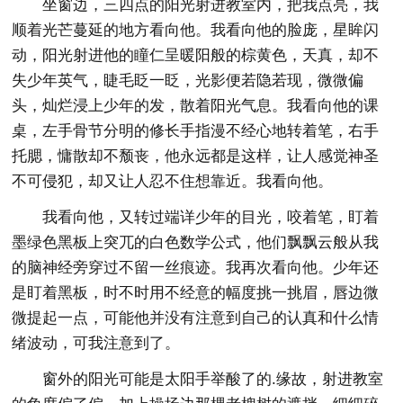
坐窗边，三四点的阳光射进教室内，把我点亮，我
顺着光芒蔓延的地方看向他。我看向他的脸庞，星眸闪
动，阳光射进他的瞳仁呈暖阳般的棕黄色，天真，却不
失少年英气，睫毛眨一眨，光影便若隐若现，微微偏
头，灿烂浸上少年的发，散着阳光气息。我看向他的课
桌，左手骨节分明的修长手指漫不经心地转着笔，右手
托腮，慵散却不颓丧，他永远都是这样，让人感觉神圣
不可侵犯，却又让人忍不住想靠近。我看向他。
我看向他，又转过端详少年的目光，咬着笔，盯着
墨绿色黑板上突兀的白色数学公式，他们飘飘云般从我
的脑神经旁穿过不留一丝痕迹。我再次看向他。少年还
是盯着黑板，时不时用不经意的幅度挑一挑眉，唇边微
微提起一点，可能他并没有注意到自己的认真和什么情
绪波动，可我注意到了。
窗外的阳光可能是太阳手举酸了的.缘故，射进教室