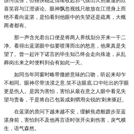
惊愕慌张，但很快稳定情绪收起邪气摆出久别重逢的欣
喜笑容与江澄谈论。眼神飘忽视线只敢放在江澄身上而
绝不看向蓝湛，是怕看到他眼中的失望还是疏离，大概
两者都有。
那一声含光君出口便是将两人界线划分开来一干二
净。看得出蓝湛眼中似要喷薄而出的怒意，他果真是失
望了。曾一起许下诺言的毕生知己终会走向殊途，从乱
葬岗出来之时便料到会有如此一天。
如同当年同窗时略带撒娇意味的口吻，听起来却乍
不相同。眼神尽带淡漠之意.笑不达眼底.口中吐出的字眼
更是伤人。是因为害怕，害怕从最在意之人眼中看见失
望与责备，于是将自己包装成刺猬用尖锐的'刺来驱赶。
在蓝湛的质问下越来越不安，缓解焦虑般踱步至蓝
湛身前，害怕到不及他再言语时张开尖刺伤害，戾气横
生，语气森然。