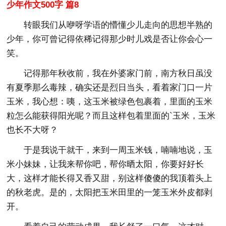
少年作文500字 篇8
转眼我们从咿呀学语的懵懂少儿走向的思想半熟的
少年，你可曾记得依稀记得那少时儿戏是否让你会心一
笑。
记得那年秋收前，我在外婆家门前，南方秋日虽没
有夏季那么毒辣，确实还是烈日当头，看着家门口一片
玉米，我心想：咦，这玉米被绿色包裹着，里面的玉米
粒怎么能获得阳光呢？而且这样包着里面的`玉米，玉米
也长不大呀？
于是我说干就干，来到一周玉米钱，喃喃地说，玉
米小妹妹，让我来帮你吧，帮你晒太阳，你要好好长
大，这样才能长得又香又甜，别这样傻傻的我顶着头上
的秋老虎。是的，太阳把玉米田里的一笼玉米外皮都剥
开。