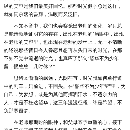
经的笑容是我们最美好回忆。那些时光似乎总是这样，
就如同余落的昏辉，温暖而又泛旧。
不知不觉中，我们也会察觉出老师的变化。岁月总
是能清晰地证明它的存在，出现在老师的`眉眼中，出现
在老师的笑容里，也出现在老师的发丝上，无一不清晰
的述说那些昔日令人眷恋且想再从头再来的时光。在那
不知不觉中流逝的时光，也真应了那句“韶华不为少年
留，恨悠悠，几时休？”
思绪又渐渐的飘远，光阴茌苒，时光就如何单行道
中的列车，只前进，不回头。在“韶华不为少年留”里，为
自己，为梦想，或是为其他而挥洒汗水，不遗余力的
人，才是不枉这韶华，这三年漫漫征程，终是希望，不
负那寒窗梦。
在老师那期盼的眼神，和父母寄予重望的心，接下