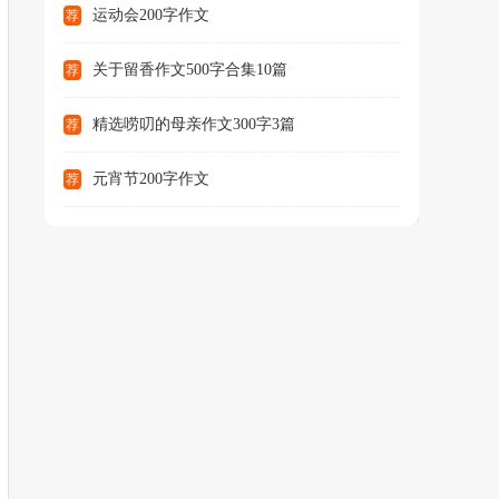
运动会200字作文
荐
关于留香作文500字合集10篇
荐
精选唠叨的母亲作文300字3篇
荐
元宵节200字作文
荐