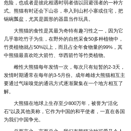
危险，也或者是彼此相遇时弱者借以回避强者的一种方
式。熊猫有时还会下山谷，串入到山村小寨或住宅，把
锅碗瓢盆，尤其是圆形的器皿当作玩具。
大熊猫的食性是其最为奇特有趣习性之一，因为它
几乎靠吃竹子为生，在野外的自然采食50多种植物中，
竹类植物就占50%以上，而且占全年食物量的99%，其
中熊猫最喜欢吃大箭竹、华西箭竹等竹类植物。
雌性大熊猫每年发情一次，每次只有短暂的2-3天，
发情时期通常在每年的3-5月份。成年雌雄大熊猫相互主
要通过气味嗅觉的通讯方式逐渐聚集在一个地方相互了
解。
大熊猫在地球上生存至少800万年，被誉为“活化
石”以及其他美称，它作为中国的和平使者，一直在各国
为我们中国争光。