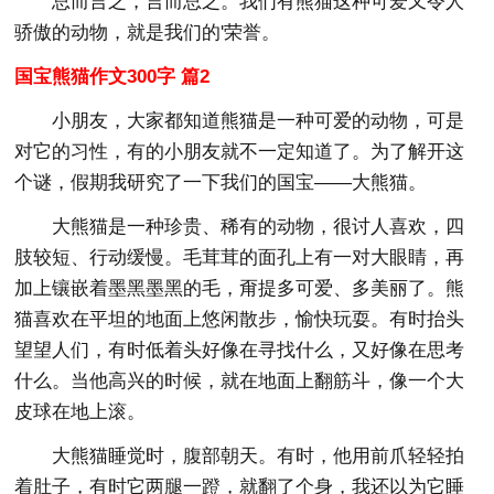
总而言之，言而总之。我们有熊猫这种可爱又令人
骄傲的动物，就是我们的'荣誉。
国宝熊猫作文300字 篇2
小朋友，大家都知道熊猫是一种可爱的动物，可是
对它的习性，有的小朋友就不一定知道了。为了解开这
个谜，假期我研究了一下我们的国宝——大熊猫。
大熊猫是一种珍贵、稀有的动物，很讨人喜欢，四
肢较短、行动缓慢。毛茸茸的面孔上有一对大眼睛，再
加上镶嵌着墨黑墨黑的毛，甭提多可爱、多美丽了。熊
猫喜欢在平坦的地面上悠闲散步，愉快玩耍。有时抬头
望望人们，有时低着头好像在寻找什么，又好像在思考
什么。当他高兴的时候，就在地面上翻筋斗，像一个大
皮球在地上滚。
大熊猫睡觉时，腹部朝天。有时，他用前爪轻轻拍
着肚子，有时它两腿一蹬，就翻了个身，我还以为它睡