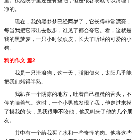
里。虽然院子里还是有些毛，但是很容易就可以清理干
净的。
现在，我的黑梦梦已经两岁了，它长得非常漂亮，
每当我把它带出去散步，谁见了都会夸它。看，这就是
我的黑梦梦，一只小时候顽皮，长大了听话的可爱的小
狗。
狗的作文 篇2
我是一只流浪狗，这一天，骄阳似火，太阳几乎能
把我们烤得半熟。
我趴在一个阴凉的地方，吐着自己粗糙的舌头，不
停的喘着气。这时，一个小男孩发现了我，他走过来摸
了摸我的'头，见我很乖不咬他，他又叫来了他的几个朋
友。
其中有一个给我买了水和一些奇怪的肉。他将这些