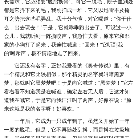
长需求，它必须要“脱胎换骨”。可它一脱毛，院子里到处
都是它抖下来的毛，我刚扫成一堆，它又以迅雷不及掩
耳之势把这些毛弄乱。我十分气愤，对它喝道：“你干什
么，出去玩去！”于是，它就乖乖跑出去了。可没过一小
会儿，我就听到一阵撕咬声，我急忙去看，原来它和邻
家的小狗打了起来，我连忙喊道：“回来！”它听到我
的'呵斥声，极不情愿地走了回来。
它还没有名字，正好我爱看的《奥奇传说》里，有
一个精灵和它比较相似，那个精灵的名字就叫暗黑梦
梦，那就叫它黑梦梦吧！于是向它喊道：“黑梦梦！”它左
看右看不知道我是在喊谁，确定左右无人后，它这才知
道我在喊它，于是它向我汪汪叫了两声，好像在说：“原
来这就是我的名字呀！好喜欢。”
一年后，它成为一只成年狗了。虽然又开始了一年
一度的脱毛。但是，它不再随处乱抖，而是抖在垃圾堆