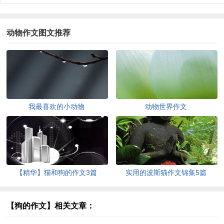
动物作文图文推荐
我最喜欢的小动物
动物世界作文
【精华】猫和狗的作文3篇
实用的波斯猫作文锦集5篇
【狗的作文】相关文章：