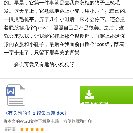
的。早晨，它第一件事就是去我家衣柜的镜子上梳毛
发。这天早上，它熟练地跳上小凳，用小爪子把自己的.
一撮撮毛梳平。弄了几个小时后，它才会停下。还会扭
着屁股摆几个“poss”，照照自己是不是很美。之后，这
就会来找我，让我给它挂上那个银铃铛，再穿上那迷你
形的衣服和小鞋子，最后在我面前再摆个“poss”，踏着
一字步走了，只留下那臭美的背景。
多么可爱又有趣的小狗狗呀！
点击下载文档
文档为doc格式
《有关狗的作文锦集五篇.doc》
将本文的Word文档下载到电脑，方便收藏和打印
推荐度：