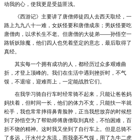
动我的心，使我更是受益匪浅。
《西游记》主要讲了唐僧师徒四人去西天取经，一
路上九九八十一难，女妖怪要和唐僧成亲；男妖怪要吃
唐僧肉，以求长生不老。但唐僧的大徒弟——孙悟空一
路斩妖除魔，他们四人也凭着坚定的意志，最后取得了
真经。
其实每一个拥有成功的人，都经历过众多艰难曲
折，才登上顶峰的。我们在生活中遇到挫折时，不气
馁，不退缩，迎难而上，一定能战胜它们。
在我学习骑自行车时经常骑不起来，只能让爸爸妈
妈扶着，但时间一长，他们的体力不支，只能扶一半就
松手，我也常常摔得鼻青脸肿，正当我想放弃的时候想
到了孙悟空为了帮助师傅唐僧取到真经，不怕困难，百
折不饶的精神。这时我又坐到了自行车上。但是总骑不
了多远，汗水付之东流，而我毫不气馁，用了九牛二虎