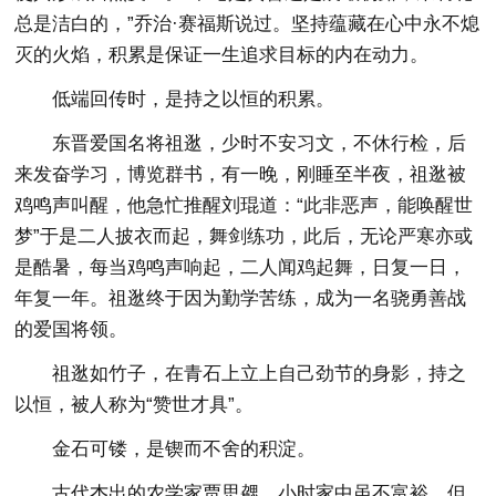
总是洁白的，”乔治·赛福斯说过。坚持蕴藏在心中永不熄
灭的火焰，积累是保证一生追求目标的内在动力。
低端回传时，是持之以恒的积累。
东晋爱国名将祖逖，少时不安习文，不休行检，后
来发奋学习，博览群书，有一晚，刚睡至半夜，祖逖被
鸡鸣声叫醒，他急忙推醒刘琨道：“此非恶声，能唤醒世
梦”于是二人披衣而起，舞剑练功，此后，无论严寒亦或
是酷暑，每当鸡鸣声响起，二人闻鸡起舞，日复一日，
年复一年。祖逖终于因为勤学苦练，成为一名骁勇善战
的爱国将领。
祖逖如竹子，在青石上立上自己劲节的身影，持之
以恒，被人称为“赞世才具”。
金石可镂，是锲而不舍的积淀。
古代杰出的农学家贾思勰，小时家中虽不富裕，但