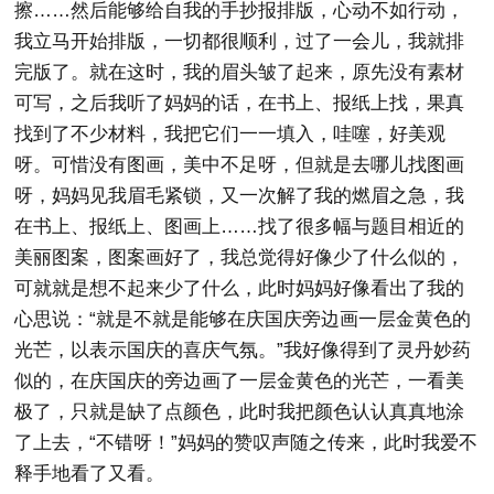
擦……然后能够给自我的手抄报排版，心动不如行动，
我立马开始排版，一切都很顺利，过了一会儿，我就排
完版了。就在这时，我的眉头皱了起来，原先没有素材
可写，之后我听了妈妈的话，在书上、报纸上找，果真
找到了不少材料，我把它们一一填入，哇噻，好美观
呀。可惜没有图画，美中不足呀，但就是去哪儿找图画
呀，妈妈见我眉毛紧锁，又一次解了我的燃眉之急，我
在书上、报纸上、图画上……找了很多幅与题目相近的
美丽图案，图案画好了，我总觉得好像少了什么似的，
可就就是想不起来少了什么，此时妈妈好像看出了我的
心思说：“就是不就是能够在庆国庆旁边画一层金黄色的
光芒，以表示国庆的喜庆气氛。”我好像得到了灵丹妙药
似的，在庆国庆的旁边画了一层金黄色的光芒，一看美
极了，只就是缺了点颜色，此时我把颜色认认真真地涂
了上去，“不错呀！”妈妈的赞叹声随之传来，此时我爱不
释手地看了又看。