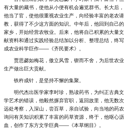
有大量的藏书，使他从小便有机会遍览群书。长大后，
他当了官，使他很重视农业生产，向经验丰富的老农请
教，获得了不少这方面的知识。中年后，他回到自己的
家乡，开始经营农牧业。后来，他将自己积累的大量文
献资料和通过实践经验总结加以分析、整理总结，终写
成农业科学巨作——《齐民要术》。
贾思勰如梅花，傲立风雪，锲而不舍，为后世农业
生产做出巨大贡献。
铁杵成针，是坚持不懈的集聚。
明代杰出医学家李时珍，熟读药书，为纠正古典文
学艺术的错误，他毅然摒弃官职，返回故里，他无数次
远处考察，入深山，尝百草，亲自试验，向当地的药农
询问有关知识积累了丰富的药草资源，终于，他呕心沥
血，创作了东方文学巨典——《本草纲目》。