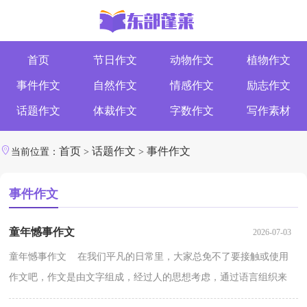
首页
节日作文
动物作文
植物作文
事件作文
自然作文
情感作文
励志作文
话题作文
体裁作文
字数作文
写作素材
首页
话题作文
事件作文
当前位置：
>
>
事件作文
童年憾事作文
2026-07-03
童年憾事作文 在我们平凡的日常里，大家总免不了要接触或使用
作文吧，作文是由文字组成，经过人的思想考虑，通过语言组织来
表达一个主题意义的文体。一篇什么样的作文才能称之为...