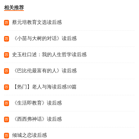
相关推荐
蔡元培教育文选读后感
荐
《小苗与大树的对话》读后感
荐
史玉柱口述：我的人生哲学读后感
荐
《巴比伦最富有的人》读后感
荐
【热门】老人与海读后感10篇
荐
《生活即教育》读后感
荐
《西西弗神话》读后感
荐
倾城之恋读后感
荐