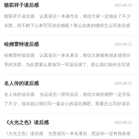
骆驼祥子读后感
2025-09-13
骆驼祥子读后感 认真读完一本著作后，相信大家一定领会了不少
东西，何不静下心来写写读后感呢？那么你真的懂得怎么写读后感
吗？以下是小编为大家收集的骆驼祥子读后感，仅供参考，希...
哈姆雷特读后感
2025-09-12
哈姆雷特读后感 认真读完一本名著后，相信大家都有很多值得分
享的东西，为此需要认真地写一写读后感了。那么我们如何去写读
后感呢？下面是小编精心整理的哈姆雷特读后感，希望对...
名人传的读后感
2025-09-12
名人传的读后感 当品读完一部作品后，相信大家的视野一定开拓
了不少，现在就让我们写一篇走心的读后感吧。那要怎么写好读后
感呢？以下是小编收集整理的名人传的读后感，仅供参考...
《火光之色》读后感
2025-09-12
《火光之色》读后感 当赏读完一本名著后，想必你一定有很多值