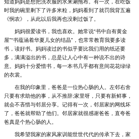
知道妈妈是想把洗衣服的水来涮拖布。有一次，在吃饭
时我的碗里剩下了许多米粒，妈妈看到了就罚我背五遍
《悯农》，从此以后我再也没剩过饭了。
妈妈很爱读书，我也喜欢。她常说“书中自有黄金
屋”“书蕴涵着华夏儿女的结晶”，也常常教育我要多读
书，读好书。妈妈读过的书似乎要比我们用的纸还要
多，满满溢出的书，总是让人心中有一种说不出的诗
意。妈妈十分爱惜书，每一本书几乎都有意间花花绿绿
的衣裳。
在我的印象里，爸爸是一位热心肠的人。左邻右舍
只要有求助他的事，从不推辞;家里呀，只要有新鲜事，
就会不吝惜与邻居分享。记得有一次，邻居家的网线坏
了，爸爸就帮助了他们。邻居家就很感谢爸爸，直夸爸
爸真是个热心肠的人。
我希望我家的家风家训能世世代代的传承下去，家