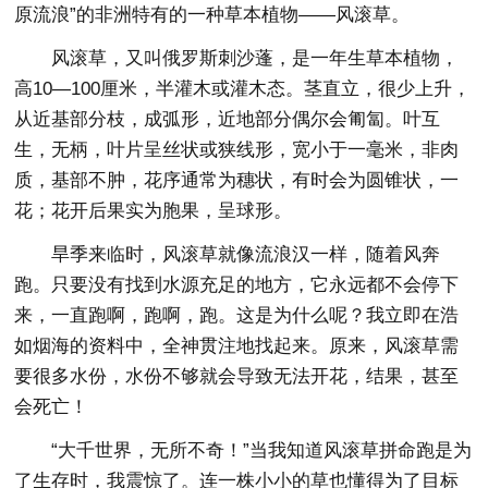
原流浪”的非洲特有的一种草本植物——风滚草。
风滚草，又叫俄罗斯刺沙蓬，是一年生草本植物，
高10—100厘米，半灌木或灌木态。茎直立，很少上升，
从近基部分枝，成弧形，近地部分偶尔会匍匐。叶互
生，无柄，叶片呈丝状或狭线形，宽小于一毫米，非肉
质，基部不肿，花序通常为穗状，有时会为圆锥状，一
花；花开后果实为胞果，呈球形。
旱季来临时，风滚草就像流浪汉一样，随着风奔
跑。只要没有找到水源充足的地方，它永远都不会停下
来，一直跑啊，跑啊，跑。这是为什么呢？我立即在浩
如烟海的资料中，全神贯注地找起来。原来，风滚草需
要很多水份，水份不够就会导致无法开花，结果，甚至
会死亡！
“大千世界，无所不奇！”当我知道风滚草拼命跑是为
了生存时，我震惊了。连一株小小的草也懂得为了目标