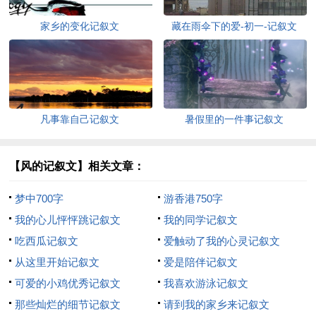
家乡的变化记叙文
藏在雨伞下的爱-初一-记叙文
凡事靠自己记叙文
暑假里的一件事记叙文
【风的记叙文】相关文章：
梦中700字
游香港750字
我的心儿怦怦跳记叙文
我的同学记叙文
吃西瓜记叙文
爱触动了我的心灵记叙文
从这里开始记叙文
爱是陪伴记叙文
可爱的小鸡优秀记叙文
我喜欢游泳记叙文
那些灿烂的细节记叙文
请到我的家乡来记叙文