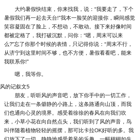
大约暑假快结束，你来找我，说：“我要走了，下个
暑假我们再一起去天台!”我本一脸笑的迎接你，瞬间感觉
笑容凝固在了脸上，不想动，不敢动。接下来好像时间
都被定格了，我打破沉默，问你：“嗯，周末可以来
么?”忘了你那个时候的表情，只记得你说：“周末不行，
从济宁到这里时间不够，也不方便，暑假看看吧，能来
我联系你!”
嗯，我等你。
风的记叙文5
朋友，听听风的声音吧，放下你手中的一切工作，
让我们走在一条僻静的小路上，这条路通向山顶，而我
们也通向心灵的境界。感受着徐徐的春风在向我们吹
来，小草小花在向自然点头，我们听到了风的声音，鸟
叫伴随着植物轻轻的摇摆，那可比卡拉OK好听的多。我
们放下了一切，静静地感受着风的乐趣，一幅栩栩如生