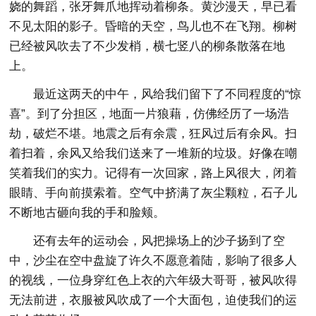
娆的舞蹈，张牙舞爪地挥动着柳条。黄沙漫天，早已看
不见太阳的影子。昏暗的天空，鸟儿也不在飞翔。柳树
已经被风吹去了不少发梢，横七竖八的柳条散落在地
上。
最近这两天的中午，风给我们留下了不同程度的“惊
喜”。到了分担区，地面一片狼藉，仿佛经历了一场浩
劫，破烂不堪。地震之后有余震，狂风过后有余风。扫
着扫着，余风又给我们送来了一堆新的垃圾。好像在嘲
笑着我们的实力。记得有一次回家，路上风很大，闭着
眼睛、手向前摸索着。空气中挤满了灰尘颗粒，石子儿
不断地古砸向我的手和脸颊。
还有去年的运动会，风把操场上的沙子扬到了空
中，沙尘在空中盘旋了许久不愿意着陆，影响了很多人
的视线，一位身穿红色上衣的六年级大哥哥，被风吹得
无法前进，衣服被风吹成了一个大面包，迫使我们的运