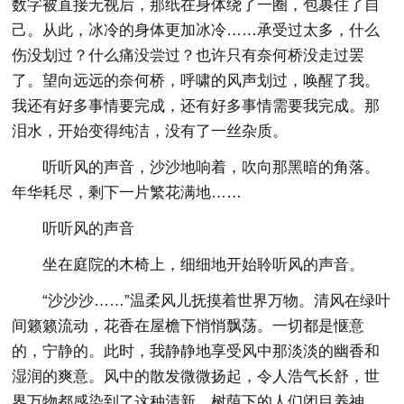
数字被直接无视后，那纸在身体绕了一圈，包裹住了自
己。从此，冰冷的身体更加冰冷……承受过太多，什么
伤没划过？什么痛没尝过？也许只有奈何桥没走过罢
了。望向远远的奈何桥，呼啸的风声划过，唤醒了我。
我还有好多事情要完成，还有好多事情需要我完成。那
泪水，开始变得纯洁，没有了一丝杂质。
听听风的声音，沙沙地响着，吹向那黑暗的角落。
年华耗尽，剩下一片繁花满地……
听听风的声音
坐在庭院的木椅上，细细地开始聆听风的声音。
“沙沙沙……”温柔风儿抚摸着世界万物。清风在绿叶
间籁籁流动，花香在屋檐下悄悄飘荡。一切都是惬意
的，宁静的。此时，我静静地享受风中那淡淡的幽香和
湿润的爽意。风中的散发微微扬起，令人浩气长舒，世
界万物都感染到了这种清新。树荫下的人们闭目养神