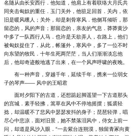
名随从由长安西行．他知道，他肩上有着联络大月氏共
同夹击匈奴的重任．玉门关外，他驻足回首．关内，依
旧是暖风曛人；关外，却是刺骨寒风．他侧耳倾听，那
留恋的，风的声音；那留恋的，亲友的气息．莽莽黄沙
中多了一队西行人马．也许是天欲弄人，在路上，他们
被匈奴捉住了．从此，帐篷外，寒风中，多了一位不时
向东望的牧民．十年生死两茫茫，当人们渐渐淡忘他
后，他却奇迹般地逃了出来，在一个风声呼啸的夜晚。
有一种声音，穿越千年，延续千年，携来一位弱女
子的琴声—— 风中的王昭君
面对夕阳下的古道，还想踮起脚遥望一下古道那头
的宫城．素手轻拂，篙草在风中不停地摇摆；狐裘轻
捻，却温暖不了悲风中瑟瑟发抖的身子；琵琶轻弹，唱
尽心中悲凉．面对旧景，她不禁落泪风中，侍女上前一
问，却道是风沙入眼．“一去紫台连朔漠，独留青冢向黄