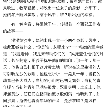
昏“会是她的结局吗？喇叭唢呐欢唱，带着她向西行．微
风吹过，牧草轻扬，却映出一位女子的身影．夕阳下，
她的琴声随风飘散，溶于风中，谁？听出她的幸福。
有一种声音，将延续千年．传唱着一个西部工作者
的故事——
漫漫黄沙中，隐约出现一大一小两个身影．风中，
彼此互喊着什么．“你是谁，从哪来？“一个稚嫩的童声喊
道，“我是老师，我是来帮助你们的．”风掩盖住他们的对
话，甚至刻意，用沙子抚平他们的脚印．那一年，那一
天，他将自己扎根于这片黄土地．听说在这里生活的人
可以听见沙的歌唱，他也想听听．一晃几十年，当初的
幼童已长大成人，当初的小山村已初见繁荣．当初的青
年呢？当初的青年已满头银发，双目失明．土丘上，他
捧起黄沙，任它们在指间如流水般倾泻．他听到了，如
同沙漏，逝去他青春年华的声音．是沙在唱？是风在