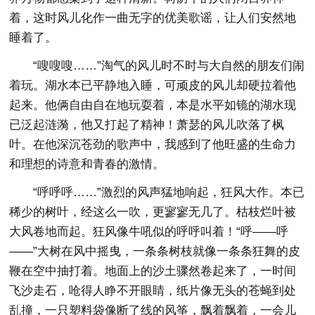
着，这时风儿化作一曲无字的优美歌谣，让人们安然地
睡着了。
“嗖嗖嗖……”淘气的风儿时不时与大自然的朋友们闹
着玩。湖水本已平静地入睡，可顽皮的风儿却硬拉着他
起来。他俩自由自在地玩耍着，本是水平如镜的湖水现
已泛起涟漪，他又打起了精神！萧瑟的风儿吹落了枫
叶。在他深沉苍劲的歌声中，我感到了他旺盛的生命力
和理想的诗意和青春的激情。
“呼呼呼……”激烈的风声猛地响起，狂风大作。本已
稀少的树叶，经这么一吹，更寥寥无几了。枯枝烂叶被
大风卷地而起。狂风像牛吼似的呼呼叫着！“呼——呼
——”大树在风中摇曳，一条条树枝就像一条条狂舞的皮
鞭在空中抽打着。地面上的沙土骤然卷起来了，一时间
飞沙走石，呛得人睁不开眼睛，纸片像无头的苍蝇到处
乱撞，一只塑料袋像断了线的风筝，飘着飘着，一会儿