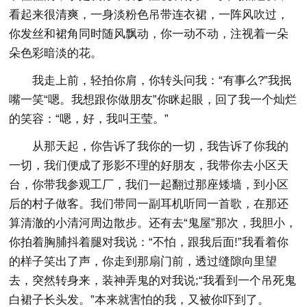
看起来很清爽，一身淡粉色吊带连衣裙，一阵风吹过，
你发丝和裙角同时随风飘动，你一动不动，注视着一朵
朵色彩暗淡的花。
我走上前，轻拍你肩，你转头问我：“有事么?”我抿
嘴一笑“嗯。我想跟你做朋友”你眯起眼，回了我一个灿烂
的笑容：“嗯，好，我叫王莹。”
从那天起，你告诉了我你的一切，我告诉了你我的
一切，我们便成了形影不理的好朋友，我带你去小区天
台，你带我参观工厂，我们一起翻过那座矮墙，到小区
后的村子做客。我们带同一副耳机听同一首歌，在那还
算清澈的小清河周边散步。还有去“鬼屋”那次，我胆小，
你拍着胸脯抖着腿对我说：“不怕，跟我后面!”我看着你
的样子笑出了声，你走到那扇门前，透过缝隙向里望
去，突然转身来，装神弄鬼的对我说;“我看到一个吊死鬼
白裙子长头发。”本来就害怕的我，又被你吓到了。