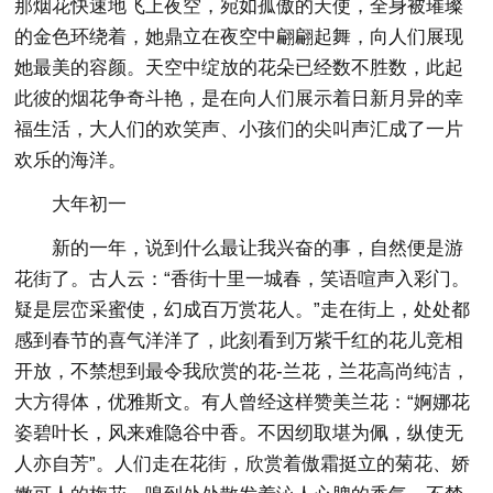
那烟花快速地飞上夜空，宛如孤傲的天使，全身被璀璨
的金色环绕着，她鼎立在夜空中翩翩起舞，向人们展现
她最美的容颜。天空中绽放的花朵已经数不胜数，此起
此彼的烟花争奇斗艳，是在向人们展示着日新月异的幸
福生活，大人们的欢笑声、小孩们的尖叫声汇成了一片
欢乐的海洋。
大年初一
新的一年，说到什么最让我兴奋的事，自然便是游
花街了。古人云：“香街十里一城春，笑语喧声入彩门。
疑是层峦采蜜使，幻成百万赏花人。”走在街上，处处都
感到春节的喜气洋洋了，此刻看到万紫千红的花儿竞相
开放，不禁想到最令我欣赏的花-兰花，兰花高尚纯洁，
大方得体，优雅斯文。有人曾经这样赞美兰花：“婀娜花
姿碧叶长，风来难隐谷中香。不因纫取堪为佩，纵使无
人亦自芳”。人们走在花街，欣赏着傲霜挺立的菊花、娇