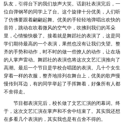
队友，引得台下的我们放声大笑。话剧社表演完后，一
位自弹钢琴的同学上了台。这个旋律十分优美，人们听
了仿佛要跟着翩翩起舞。优美的手轻轻地弹唱出欢快的
音符，跳动在吹着微风的空气中，吹拂到我们的耳朵
里，心情愉快极了。接着就是舞蹈社的表演了，这是同
学们期待最高的一个表演，果然也没有让我们失望。整
齐的手势和动作，时不时的做一些撩人的动作，让在场
的人掌声雷动。舞蹈社的表演也将这次文艺汇演推向了
高潮。最后一个节目是学校合唱团的表演。几十个女生
穿着一样的衣服，整齐地排列在舞台上，优美的歌声慢
慢传到耳边，有的同学举起了手挥舞着，好像所有人都
不舍得走。
节目都表演完后，校长做了文艺汇演的闭幕词。终
于，这次文艺汇演在掌声和不舍中结束了。其实我还想
在多看几个表演的，其实我也是有点舍不得的。