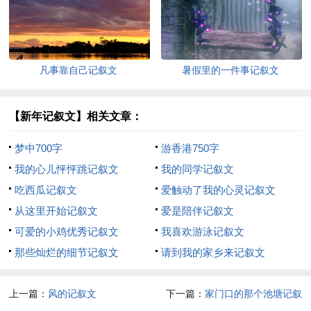
凡事靠自己记叙文
暑假里的一件事记叙文
【新年记叙文】相关文章：
梦中700字
游香港750字
我的心儿怦怦跳记叙文
我的同学记叙文
吃西瓜记叙文
爱触动了我的心灵记叙文
从这里开始记叙文
爱是陪伴记叙文
可爱的小鸡优秀记叙文
我喜欢游泳记叙文
那些灿烂的细节记叙文
请到我的家乡来记叙文
上一篇：
风的记叙文
下一篇：
家门口的那个池塘记叙