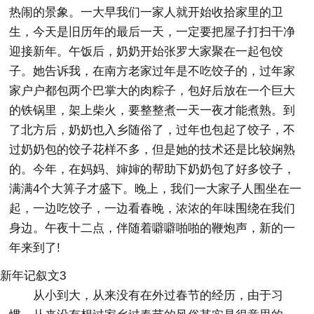
热闹的景象。一大早我们一家人就开始收拾家里的卫
生，今天是旧历年的最后一天，一定要把屋子打扫干净
迎接新年。午饭后，奶奶开始张罗大家聚在一起包饺
子。她告诉我，在南方老家过年是不吃饺子的，过年家
家户户都包两个巴掌大的肉粽子，包好后放在一个巨大
的铁锅里，架上柴火，要整整煮一天一夜才能煮熟。到
了北方后，奶奶也入乡随俗了，过年也包起了饺子，不
过奶奶包的饺子花样不多，但是她的技术还是比较娴熟
的。今年，在妈妈、婶婶的帮助下奶奶包了好多饺子，
满满4个大箅子才盛下。晚上，我们一大家子人围坐在一
起，一边吃饺子，一边看春晚，浓浓的年味围绕在我们
身边。午夜十二点，伴随着噼噼啪啪的鞭炮声，新的一
年来到了!
新年记叙文3
从小到大，从来没有在外过春节的经历，由于习