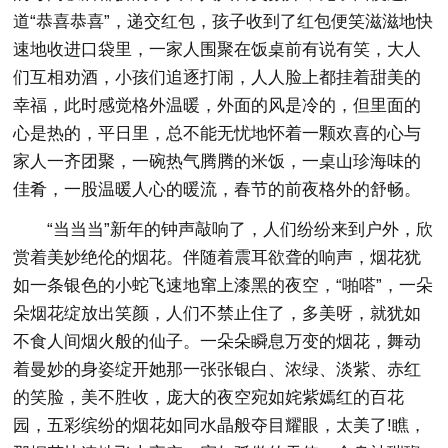
道“恭喜恭喜”，递交红包，孩子收到了红包便笑滋滋地快
速地收进口袋里，一家人围聚在饭桌前有说有笑，大人
们互相劝酒，小孩们追逐打闹，人人脸上都挂着甜美的
幸福，此时感觉格外温暖，外面的风是冷的，但里面的
心是热的，平日里，总不能无忧地怀着一颗欢喜的心与
家人一齐团聚，一碗热气腾腾的米饭，一桌山珍海味的
佳肴，一股温暖人心的暖流，春节的前夜格外的舒畅。
“当当当”新年的钟声敲响了，人们纷纷来到户外，欣
赏着美妙绝伦的烟花。伴随着震耳欲聋的响声，烟花犹
如一条银色的小蛇飞速地窜上漆黑的夜空，“啪嗒”，一朵
朵烟花绽放出笑颜，人们不禁止住了，多美呀，就犹如
不食人间烟火般的仙子。一朵朵瞬息万变的烟花，舞动
着曼妙的身姿绽开她那一张张银白、浓绿、淡紫、赤红
的笑脸，美不胜收，庞大的夜空宛如姹紫嫣红的百花
园，五彩缤纷的烟花如同水晶般夺目耀眼，太美了!瞧，