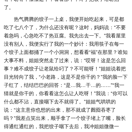
了。
热气腾腾的饺子一上桌，我便开始吃起来，可是都
吃了七八个了，为什么还没有呢？这时，妈妈说：“不要
着急吗，心急吃不了热豆腐。我先出去一下。”我看屋里
没有别人，我便实行了我的一个妙计：我用筷子在每一
个饺子上面都捅了一个小洞洞，想看看“福”在那里？谁知
大事不料，姐姐突然走了过来，说：“哎呀！这是怎么回
事？难不成饺子让老鼠给叼了？不可能呀！”姐姐说着把
目光转向了我，“小老路，这是不是你干的？”我的脸一下
子红了，结结巴巴的回答：“是…我…干…的……”“我一
猜就是你干的，你看看这怎么让人吃呀！”我说：“你可以
什么都不沾，直接咽下去不就得了。”姐姐气哄哄的
说：“这主意你也想的出来，那不就成了囫囵吞枣了
吗？”我差点笑出来，顺手拿了一个饺子堵上了嘴，脸长
得通红通红的，我把饺子咽下去后，我冲姐姐微微一