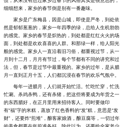
惯，从来没有想过家乡过春节的风俗其实是很意思的，
细细想来，家乡的春节倒是别有一番趣味。
家乡是广东梅县，因是山城，即使是严冬，到处依
然是郁郁葱葱的，家乡一年四季的绿，总给人生机勃勃
的感觉。家乡的春节是炽热的，到处都是红红火火的场
面，到处都是欢欢喜喜的人群。和那绿一样，给人阳光
般的感觉。家乡人一直沿着旧习俗，都重视过节，从一
月到十二月，月月有节过，每个节都有不同的讲究和过
法，但，春节是过节中最重视的。家乡的过年，是从腊
月一直到正月十五，人们都沉浸在春节的欢乐气氛中。
每年一进腊月，人们就开始忙活。忙吃忙穿，忙洗
忙涮。杀鸡杀鸭，还有杀猪，把这些将要成为年货之一
的东西腊好，在正月里用来招待客人。同时要做印
有“福”字的米糕，蒸放了红色香料的“发”糕，意思是“发
财”，还要炸“煎堆”，酿客家娘酒，酿豆腐等，一切过年
的美食都要在年前准备好。除此以为，还要给全家老少