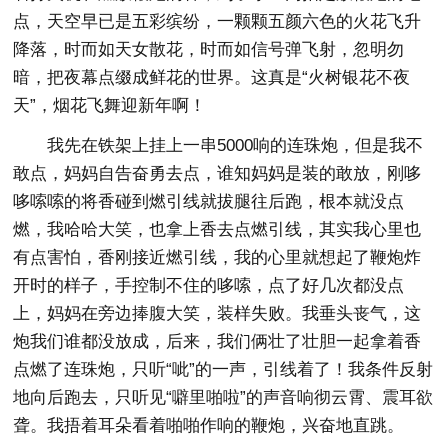
点，天空早已是五彩缤纷，一颗颗五颜六色的火花飞升
降落，时而如天女散花，时而如信号弹飞射，忽明勿
暗，把夜幕点缀成鲜花的世界。这真是“火树银花不夜
天”，烟花飞舞迎新年啊！
我先在铁架上挂上一串5000响的连珠炮，但是我不
敢点，妈妈自告奋勇去点，谁知妈妈是装的敢放，刚哆
哆嗦嗦的将香碰到燃引线就拔腿往后跑，根本就没点
燃，我哈哈大笑，也拿上香去点燃引线，其实我心里也
有点害怕，香刚接近燃引线，我的心里就想起了鞭炮炸
开时的样子，手控制不住的哆嗦，点了好几次都没点
上，妈妈在旁边捧腹大笑，装样失败。我垂头丧气，这
炮我们谁都没放成，后来，我们俩壮了壮胆一起拿着香
点燃了连珠炮，只听“呲”的一声，引线着了！我条件反射
地向后跑去，只听见“噼里啪啦”的声音响彻云霄、震耳欲
聋。我捂着耳朵看着啪啪作响的鞭炮，兴奋地直跳。