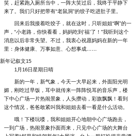
笑，赶紧跑入厕所当中，一阵大笑过后，我终于平静下
来了。我们只好把带有“老鼠洞”的饺子吃进肚子里。
回来后我接着吃饺子，就在这时，只听姐姐“啊”的一
声，“小老路，你快看看，妈妈吃到‘福’了！”我听到这个
消息以后非常失望。不过，我衷心祝愿妈妈在新的一年
里：身体健康、万事如意、心想事成……
新年记叙文15
1月16日星期日晴
新的一年，新气象，今天一大早起来，外面阳光明
媚，刚吃过早饭，耳中就传来一阵阵悦耳的音乐声，楼
下中心广场一片热闹景象，人头攒动，彩旗飘飘！看到
这个情况，爸爸敢紧叫我和姐姐去看一看是什么活动。
哦！下楼玩喽，我和姐姐开心地朝中心广场跑去，
一到广场，热闹景象扑面而来，只见中心广场的大舞台