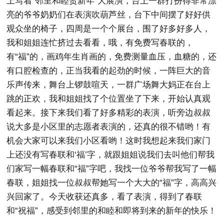
上写着“邻里和睦贺新年”大展演，台上一群打扮得非常漂
亮的爷爷奶奶们在表演吹葫芦丝，台下中间摆了好好供
观众坐的椅子，四周是一个个展台，围了好多好多人，
我和姐姐连忙挤过去看看，哦，有免费写春联的，
有“福”的，画鸡年生肖画的，免费测量血压，血糖的，还
有口腔检查的，正当我看的起劲的时候，一阵巨大的音
乐声传来，舞台上锣鼓喧天，一群广场舞大妈正在台上
跳的正欢，我和姐姐找了个位置坐了下来，开始认真观
看起来。接下来我们看了好多精彩的表演，听旁边叔叔
说大多是小区里的志愿者表演的，还真的很不错哟！有
机会大家可以来我们小区看哟！这时我想起来我们家门
上还没有写春联和‘福’字，就跟姐姐说我们去叫他们帮我
们家写一幅春联和“福”字吧，我找一位爷爷帮我写了一幅
春联，姐姐找一位叔叔帮她写一个大大的“福”字，高高兴
兴回家了。今天收获还真多，看了表演，得到了春联
和“祝福”，感受到邻里的和睦和即将到来的新年的快乐！