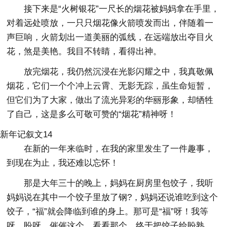
接下来是“火树银花”一尺长的烟花被妈妈拿在手里，
对着远处喷放，一只只烟花像火箭喷发而出，伴随着一
声巨响，火箭划出一道美丽的弧线，在远端放出夺目火
花，煞是美艳。我目不转睛，看得出神。
放完烟花，我仍然沉浸在光影闪耀之中，我真敬佩
烟花，它们一个个冲上云霄、无影无踪，虽生命短暂，
但它们为了大家，做出了流光异彩的华丽形象，却牺牲
了自己，这是多么可敬可赞的“烟花”精神呀！
新年记叙文14
在新的一年来临时，在我的家里发生了一件趣事，
到现在为止，我还难以忘怀！
那是大年三十的晚上，妈妈在厨房里包饺子，我听
妈妈说在其中一个饺子里放了钢?，妈妈还说谁吃到这个
饺子，“福”就会降临到谁的身上。那可是“福”呀！我等
呀，盼呀，催催这个，看看那个，终于把饺子给盼熟