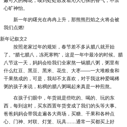
嫩可人的梅花，嗅到处处散发着沁人心脾的香气，不禁
心旷神怡。
新一年的曙光在冉冉上升，那熊熊烈焰之火将会被
我们点燃!
新年记叙文2
按照老家过年的规矩，春节差不多从腊八就开始
了。“腊七腊八，冻死寒鸭”，这是一年中最冷的时候。腊
八节这一天，妈妈会给我们全家熬一锅腊八粥，粥里有
什么红豆、黑豆、黑米、花生、大枣——一大堆粮食和
干果熬成的，可是，我却不太喜欢，对于我这种爱喝稀
粥的孩子来说，粘稠的腊八粥喝起来真是一种煎熬。
在孩子们眼中，年货就是些吃的、喝的、玩的东
西，每到这时，买东西置年货变成了我们的头等大事。
爸爸妈妈会带我走遍各大商场，买糖、干果和各种点
心、门神、对联、灯笼、玩具……通常一买都买上好