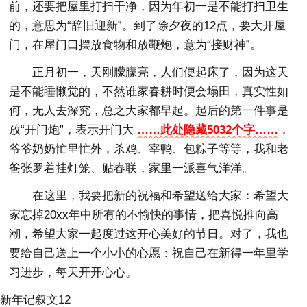
前，还要把屋里打扫干净，因为年初一是不能打扫卫生
的，意思为“辞旧迎新”。到了除夕夜的12点，要大开屋
门，在屋门口摆放食物和放鞭炮，意为“接财神”。
正月初一，天刚朦朦亮，人们便起床了，因为这天
是不能睡懒觉的，不然谁家春耕时便会塌田，真实性如
何，无人去深究，总之大家都早起。起后的第一件事是
放“开门炮”，表示开门大
……此处隐藏5032个字……
，
爷爷奶奶忙里忙外，杀鸡、宰鸭、包粽子等等，我和老
爸张罗着挂灯笼、贴春联，家里一派喜气洋洋。
在这里，我要把新的祝福和希望送给大家：希望大
家忘掉20xx年中所有的不愉快的事情，把喜悦推向高
潮，希望大家一起度过这开心美好的节日。对了，我也
要给自己送上一个小小的心愿：祝自己在新得一年里学
习进步，每天开开心心。
新年记叙文12