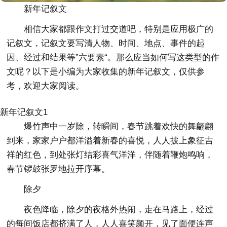
新年记叙文
相信大家都跟作文打过交道吧，特别是应用极广的
记叙文，记叙文要写清人物、时间、地点、事件的起
因、经过和结果等”六要素“。那么应当如何写这类型的作
文呢？以下是小编为大家收集的新年记叙文，仅供参
考，欢迎大家阅读。
新年记叙文1
爆竹声中一岁除，转瞬间，春节跳着欢快的舞翩翩
到来，家家户户都洋溢着新春的喜悦，人人披上象征吉
祥的红色，到处张灯结彩喜气洋洋，伴随着鞭炮鸣响，
春节锣鼓张罗地拉开序幕。
除夕
夜色降临，除夕的夜格外热闹，走在马路上，经过
的每间饭店都挤满了人，人人喜笑颜开，见了面便连声