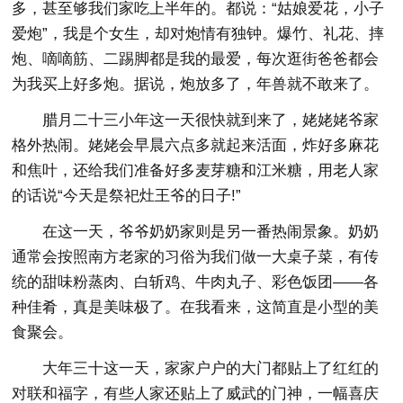
多，甚至够我们家吃上半年的。都说：“姑娘爱花，小子
爱炮”，我是个女生，却对炮情有独钟。爆竹、礼花、摔
炮、嘀嘀筋、二踢脚都是我的最爱，每次逛街爸爸都会
为我买上好多炮。据说，炮放多了，年兽就不敢来了。
腊月二十三小年这一天很快就到来了，姥姥姥爷家
格外热闹。姥姥会早晨六点多就起来活面，炸好多麻花
和焦叶，还给我们准备好多麦芽糖和江米糖，用老人家
的话说“今天是祭祀灶王爷的日子!”
在这一天，爷爷奶奶家则是另一番热闹景象。奶奶
通常会按照南方老家的习俗为我们做一大桌子菜，有传
统的甜味粉蒸肉、白斩鸡、牛肉丸子、彩色饭团——各
种佳肴，真是美味极了。在我看来，这简直是小型的美
食聚会。
大年三十这一天，家家户户的大门都贴上了红红的
对联和福字，有些人家还贴上了威武的门神，一幅喜庆