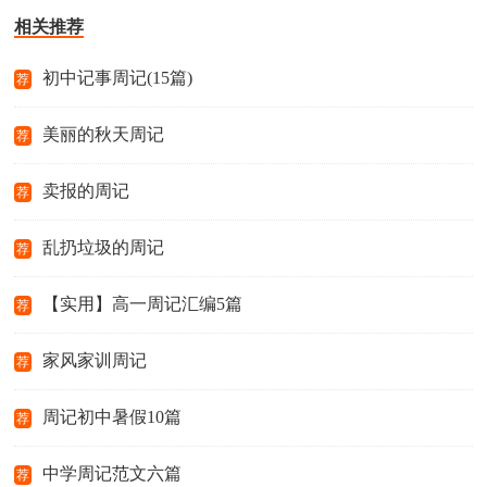
相关推荐
初中记事周记(15篇)
荐
美丽的秋天周记
荐
卖报的周记
荐
乱扔垃圾的周记
荐
【实用】高一周记汇编5篇
荐
家风家训周记
荐
周记初中暑假10篇
荐
中学周记范文六篇
荐