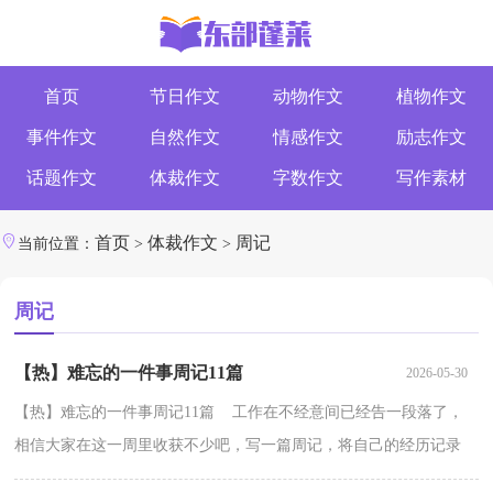
首页
节日作文
动物作文
植物作文
事件作文
自然作文
情感作文
励志作文
话题作文
体裁作文
字数作文
写作素材
首页
体裁作文
周记
当前位置：
>
>
周记
【热】难忘的一件事周记11篇
2026-05-30
【热】难忘的一件事周记11篇 工作在不经意间已经告一段落了，
相信大家在这一周里收获不少吧，写一篇周记，将自己的经历记录
在里面吧。周记怎么写才不会流于形式呢？下面是小编精...